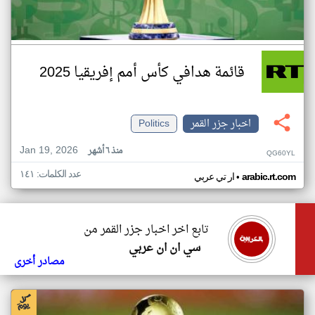
قائمة هدافي كأس أمم إفريقيا 2025
اخبار جزر القمر
Politics
Jan 19, 2026
منذ ٦ أشهر
QG60YL
عدد الكلمات: ١٤١
•
arabic.rt.com
ار تي عربي
تابع اخر اخبار جزر القمر من
سي ان ان عربي
مصادر أخرى