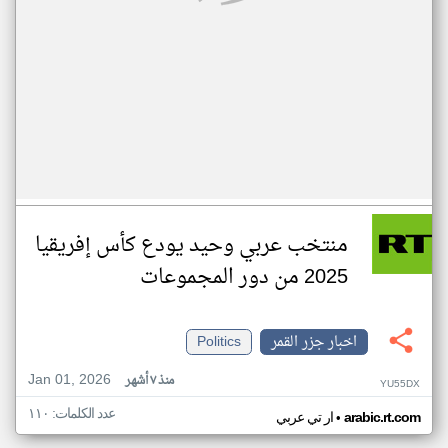
منتخب عربي وحيد يودع كأس إفريقيا
2025 من دور المجموعات
اخبار جزر القمر
Politics
Jan 01, 2026
منذ ٧ أشهر
YU55DX
عدد الكلمات: ١١٠
•
arabic.rt.com
ار تي عربي