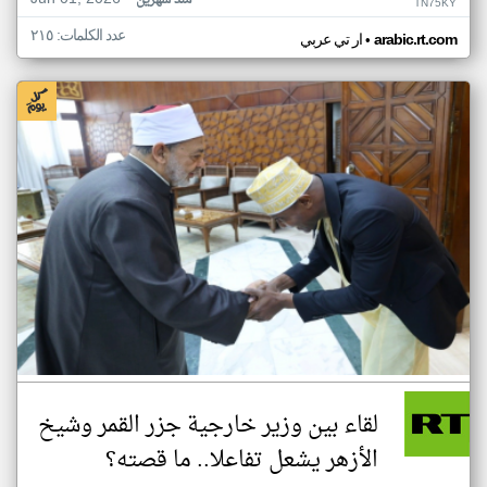
منذ شهرين
TN75KY
عدد الكلمات: ٢١٥
•
arabic.rt.com
ار تي عربي
لقاء بين وزير خارجية جزر القمر وشيخ
الأزهر يشعل تفاعلا.. ما قصته؟