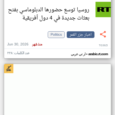
روسيا توسع حضورها الدبلوماسي بفتح
بعثات جديدة في 4 دول أفريقية
اخبار جزر القمر
Politics
Jun 30, 2026
منذ شهر
TG39ZI
عدد الكلمات: ٢٢٨
•
arabic.rt.com
ار تي عربي