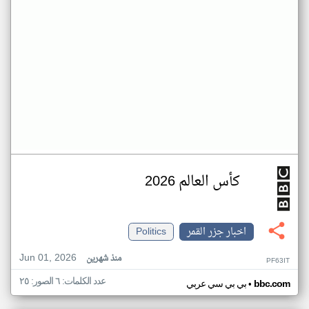
كأس العالم 2026
اخبار جزر القمر
Politics
Jun 01, 2026
منذ شهرين
PF63IT
عدد الكلمات: ٦ الصور: ٢٥
•
bbc.com
بي بي سي عربي