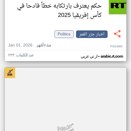
حكم يعترف بارتكابه خطأ فادحا في
كأس إفريقيا 2025
اخبار جزر القمر
Politics
Jan 01, 2026
منذ ٧ أشهر
PG03WV
عدد الكلمات: ٢٢٣
•
arabic.rt.com
ار تي عربي