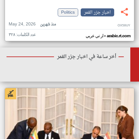
اخبار جزر القمر
Politics
May 24, 2026
منذ شهرين
OX58UY
عدد الكلمات: ٣٢٨
•
arabic.rt.com
ار تي عربي
أخر ساعة في اخبار جزر القمر