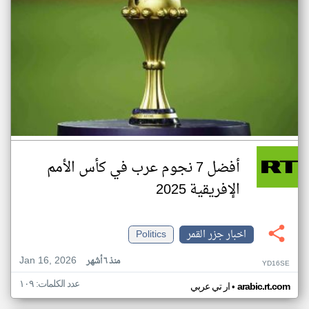
أفضل 7 نجوم عرب في كأس الأمم
الإفريقية 2025
اخبار جزر القمر
Politics
Jan 16, 2026
منذ ٦ أشهر
YD16SE
عدد الكلمات: ١٠٩
•
arabic.rt.com
ار تي عربي