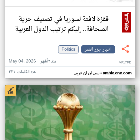
قفزة لافتة لسوريا في تصنيف حرية
الصحافة.. إليكم ترتيب الدول العربية
اخبار جزر القمر
Politics
May 04, 2026
منذ ٣ أشهر
VF17PD
عدد الكلمات: ٢٣١
•
arabic.cnn.com
سي ان ان عربي