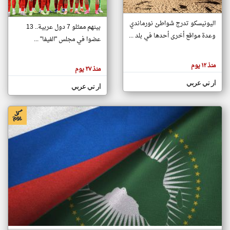
اليونيسكو تدرج شواطئ نورماندي
بينهم ممثلو 7 دول عربية.. 13
klyoum.com
وعدة مواقع أخرى أحدها في بلد ...
تغيير الدولة
عضوا في مجلس "الفيفا" ...
تعبر
مصادر الأخبار من جزر القمر
المقالات
الموجوده
اخبار جزر القمر على مدار الساعة
منذ ١٢ يوم
هنا عن
منذ ٢٧ يوم
وجهة
نظر
أهم اخبار جزر القمر العاجلة والمباشرة
ار تي عربي
كاتبيها.
ار تي عربي