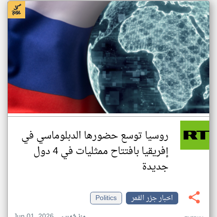
روسيا توسع حضورها الدبلوماسي في
إفريقيا بافتتاح ممثليات في 4 دول
جديدة
اخبار جزر القمر
Politics
Jun 01, 2026