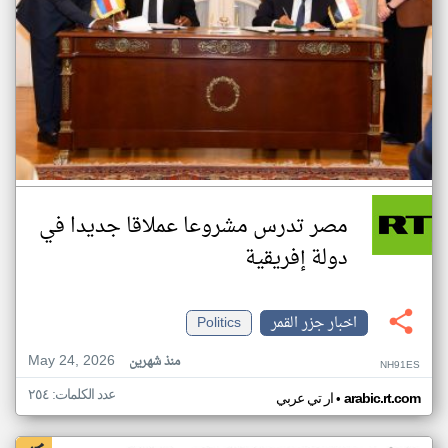
مصر تدرس مشروعا عملاقا جديدا في
دولة إفريقية
اخبار جزر القمر
Politics
May 24, 2026
منذ شهرين
NH91ES
عدد الكلمات: ٢٥٤
•
arabic.rt.com
ار تي عربي