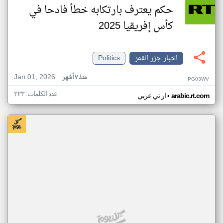
حكم يعترف بارتكابه خطأ فادحا في
كأس إفريقيا 2025
اخبار جزر القمر
Politics
Jan 01, 2026
منذ ٧ أشهر
PG03WV
عدد الكلمات: ٢٢٣
•
arabic.rt.com
ار تي عربي