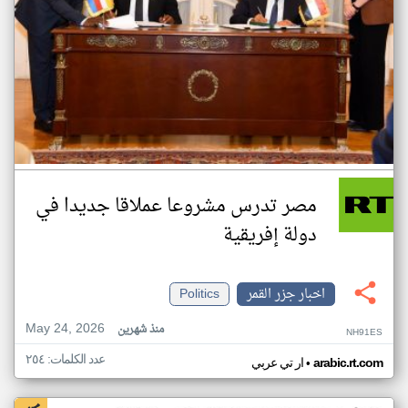
مصر تدرس مشروعا عملاقا جديدا في
دولة إفريقية
اخبار جزر القمر
Politics
May 24, 2026
منذ شهرين
NH91ES
عدد الكلمات: ٢٥٤
•
arabic.rt.com
ار تي عربي