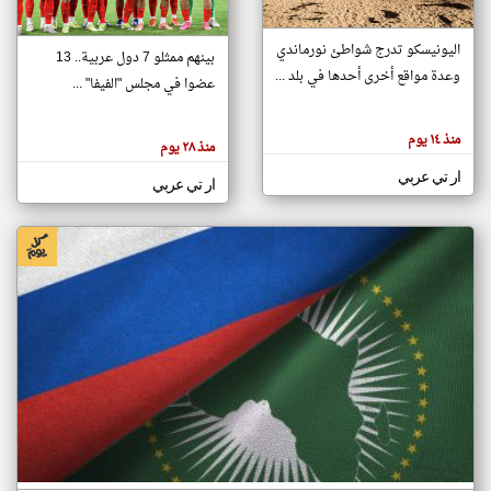
اليونيسكو تدرج شواطئ نورماندي
بينهم ممثلو 7 دول عربية.. 13
klyoum.com
وعدة مواقع أخرى أحدها في بلد ...
تغيير الدولة
عضوا في مجلس "الفيفا" ...
تعبر
مصادر الأخبار من جزر القمر
المقالات
الموجوده
اخبار جزر القمر على مدار الساعة
منذ ١٤ يوم
هنا عن
منذ ٢٨ يوم
وجهة
نظر
أهم اخبار جزر القمر العاجلة والمباشرة
ار تي عربي
كاتبيها.
ار تي عربي