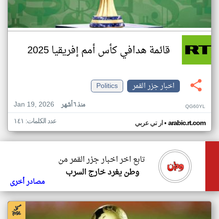
قائمة هدافي كأس أمم إفريقيا 2025
اخبار جزر القمر
Politics
Jan 19, 2026
منذ ٦ أشهر
QG60YL
عدد الكلمات: ١٤١
•
arabic.rt.com
ار تي عربي
تابع اخر اخبار جزر القمر من
وطن يغرد خارج السرب
مصادر أخرى