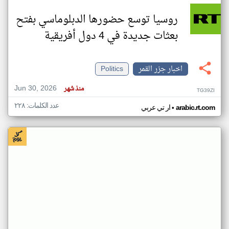
روسيا توسع حضورها الدبلوماسي بفتح
بعثات جديدة في 4 دول أفريقية
اخبار جزر القمر
Politics
Jun 30, 2026
منذ شهر
TG39ZI
عدد الكلمات: ٢٢٨
•
arabic.rt.com
ار تي عربي