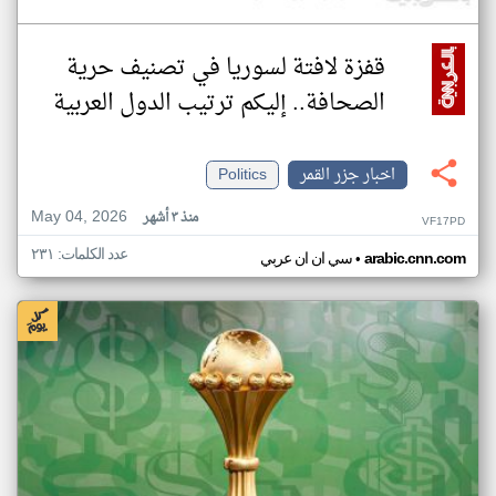
قفزة لافتة لسوريا في تصنيف حرية
الصحافة.. إليكم ترتيب الدول العربية
اخبار جزر القمر
Politics
May 04, 2026
منذ ٣ أشهر
VF17PD
عدد الكلمات: ٢٣١
•
arabic.cnn.com
سي ان ان عربي