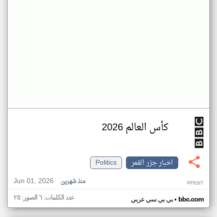
كأس العالم 2026
اخبار جزر القمر
Politics
Jun 01, 2026
منذ شهرين
PF63IT
عدد الكلمات: ٦ الصور: ٢٥
•
bbc.com
بي بي سي عربي