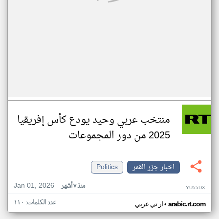
منتخب عربي وحيد يودع كأس إفريقيا
2025 من دور المجموعات
اخبار جزر القمر
Politics
Jan 01, 2026
منذ ٧ أشهر
YU55DX
عدد الكلمات: ١١٠
•
arabic.rt.com
ار تي عربي