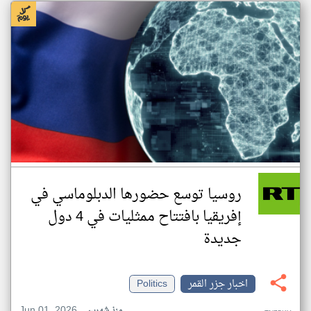
روسيا توسع حضورها الدبلوماسي في
إفريقيا بافتتاح ممثليات في 4 دول
جديدة
اخبار جزر القمر
Politics
Jun 01, 2026