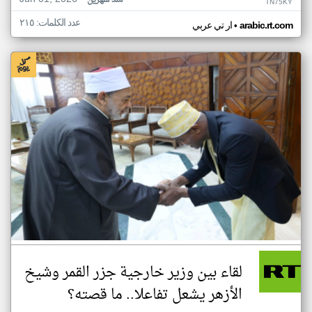
منذ شهرين
TN75KY
عدد الكلمات: ٢١٥
•
arabic.rt.com
ار تي عربي
لقاء بين وزير خارجية جزر القمر وشيخ
الأزهر يشعل تفاعلا.. ما قصته؟