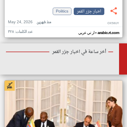
اخبار جزر القمر
Politics
May 24, 2026
منذ شهرين
OX58UY
عدد الكلمات: ٣٢٨
•
arabic.rt.com
ار تي عربي
أخر ساعة في اخبار جزر القمر