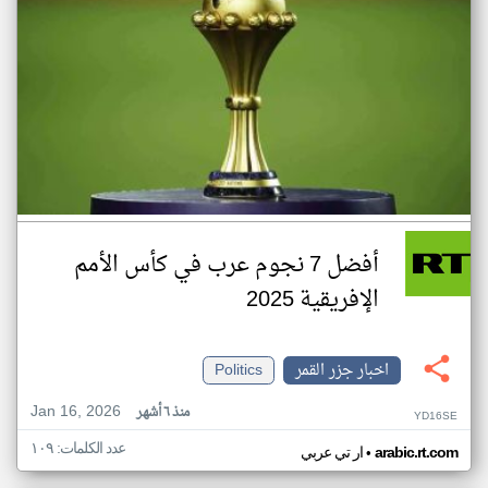
أفضل 7 نجوم عرب في كأس الأمم
الإفريقية 2025
اخبار جزر القمر
Politics
Jan 16, 2026
منذ ٦ أشهر
YD16SE
عدد الكلمات: ١٠٩
•
arabic.rt.com
ار تي عربي