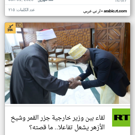
منذ شهرين
TN75KY
عدد الكلمات: ٢١٥
•
arabic.rt.com
ار تي عربي
لقاء بين وزير خارجية جزر القمر وشيخ
الأزهر يشعل تفاعلا.. ما قصته؟