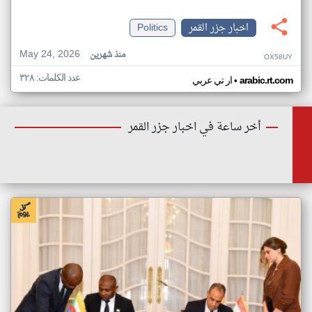
اخبار جزر القمر
Politics
May 24, 2026
منذ شهرين
OX58UY
عدد الكلمات: ٣٢٨
•
arabic.rt.com
ار تي عربي
أخر ساعة في اخبار جزر القمر