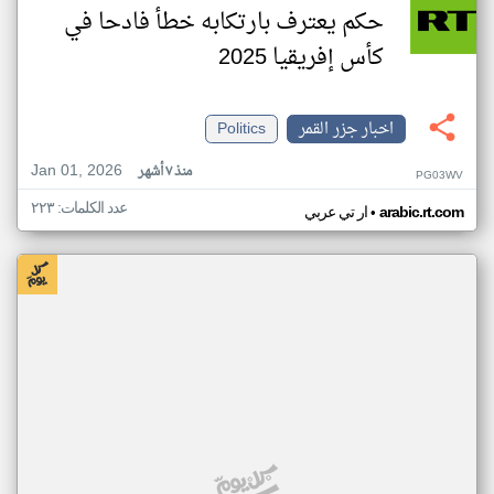
حكم يعترف بارتكابه خطأ فادحا في
كأس إفريقيا 2025
اخبار جزر القمر
Politics
Jan 01, 2026
منذ ٧ أشهر
PG03WV
عدد الكلمات: ٢٢٣
•
arabic.rt.com
ار تي عربي