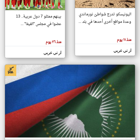
اليونيسكو تدرج شواطئ نورماندي
بينهم ممثلو 7 دول عربية.. 13
klyoum.com
وعدة مواقع أخرى أحدها في بلد ...
تغيير الدولة
عضوا في مجلس "الفيفا" ...
تعبر
مصادر الأخبار من جزر القمر
المقالات
الموجوده
اخبار جزر القمر على مدار الساعة
منذ ١١ يوم
هنا عن
منذ ٢٦ يوم
وجهة
نظر
أهم اخبار جزر القمر العاجلة والمباشرة
ار تي عربي
كاتبيها.
ار تي عربي