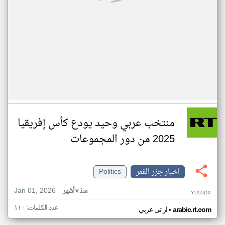
منتخب عربي وحيد يودع كأس إفريقيا
2025 من دور المجموعات
اخبار جزر القمر
Politics
Jan 01, 2026
منذ ٧ أشهر
YU55DX
عدد الكلمات: ١١٠
•
arabic.rt.com
ار تي عربي