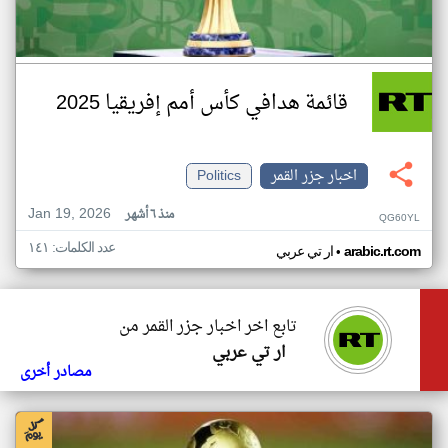
قائمة هدافي كأس أمم إفريقيا 2025
اخبار جزر القمر
Politics
Jan 19, 2026
منذ ٦ أشهر
QG60YL
عدد الكلمات: ١٤١
•
arabic.rt.com
ار تي عربي
تابع اخر اخبار جزر القمر من
ار تي عربي
مصادر أخرى