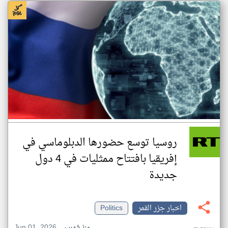
روسيا توسع حضورها الدبلوماسي في
إفريقيا بافتتاح ممثليات في 4 دول
جديدة
اخبار جزر القمر
Politics
Jun 01, 2026