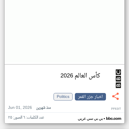
كأس العالم 2026
اخبار جزر القمر
Politics
Jun 01, 2026
منذ شهرين
PF63IT
عدد الكلمات: ٦ الصور: ٢٥
•
bbc.com
بي بي سي عربي