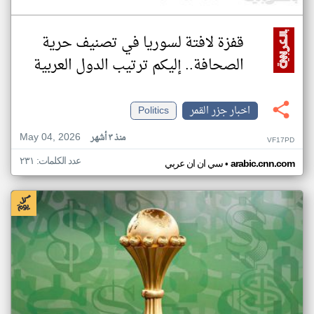
قفزة لافتة لسوريا في تصنيف حرية
الصحافة.. إليكم ترتيب الدول العربية
اخبار جزر القمر
Politics
May 04, 2026
منذ ٣ أشهر
VF17PD
عدد الكلمات: ٢٣١
•
arabic.cnn.com
سي ان ان عربي