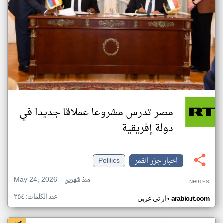
مصر تدرس مشروعا عملاقا جديدا في
دولة إفريقية
اخبار جزر القمر
Politics
May 24, 2026
منذ شهرين
NH91ES
عدد الكلمات: ٢٥٤
•
arabic.rt.com
ار تي عربي