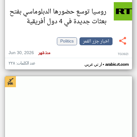
روسيا توسع حضورها الدبلوماسي بفتح
بعثات جديدة في 4 دول أفريقية
اخبار جزر القمر
Politics
Jun 30, 2026
منذ شهر
TG39ZI
عدد الكلمات: ٢٢٨
•
arabic.rt.com
ار تي عربي