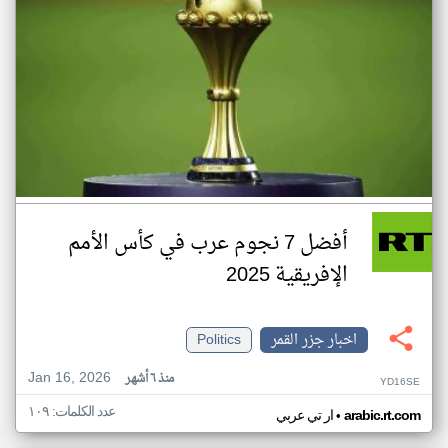
أفضل 7 نجوم عرب في كأس الأمم
الإفريقية 2025
اخبار جزر القمر
Politics
Jan 16, 2026
منذ ٦ أشهر
YD16SE
عدد الكلمات: ١٠٩
•
arabic.rt.com
ار تي عربي