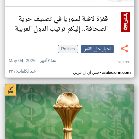
قفزة لافتة لسوريا في تصنيف حرية
الصحافة.. إليكم ترتيب الدول العربية
اخبار جزر القمر
Politics
May 04, 2026
منذ ٣ أشهر
VF17PD
عدد الكلمات: ٢٣١
•
arabic.cnn.com
سي ان ان عربي