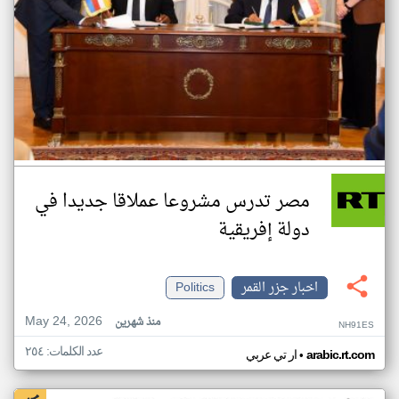
مصر تدرس مشروعا عملاقا جديدا في
دولة إفريقية
اخبار جزر القمر
Politics
May 24, 2026
منذ شهرين
NH91ES
عدد الكلمات: ٢٥٤
•
arabic.rt.com
ار تي عربي