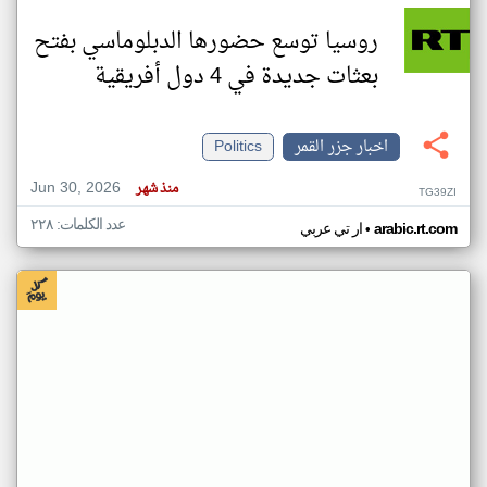
روسيا توسع حضورها الدبلوماسي بفتح
بعثات جديدة في 4 دول أفريقية
اخبار جزر القمر
Politics
Jun 30, 2026
منذ شهر
TG39ZI
عدد الكلمات: ٢٢٨
•
arabic.rt.com
ار تي عربي