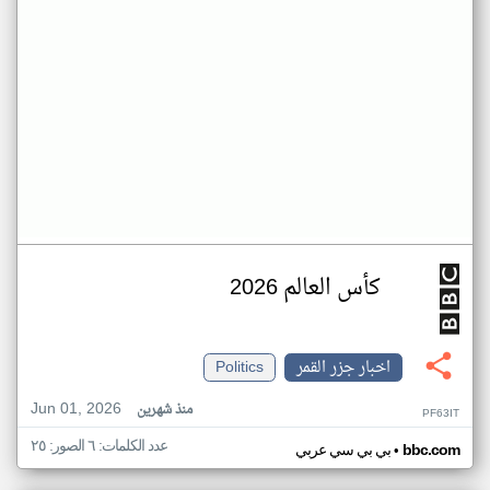
كأس العالم 2026
اخبار جزر القمر
Politics
Jun 01, 2026
منذ شهرين
PF63IT
عدد الكلمات: ٦ الصور: ٢٥
•
bbc.com
بي بي سي عربي