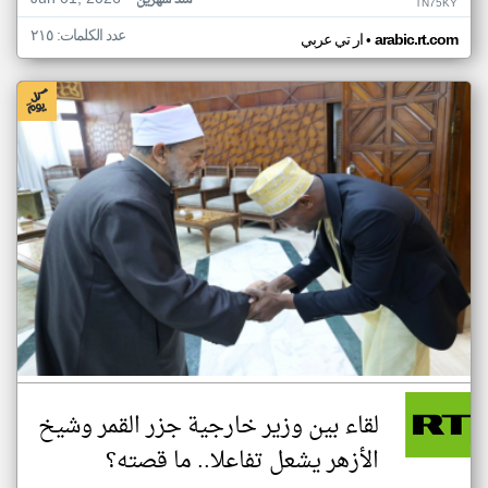
منذ شهرين
TN75KY
عدد الكلمات: ٢١٥
•
arabic.rt.com
ار تي عربي
لقاء بين وزير خارجية جزر القمر وشيخ
الأزهر يشعل تفاعلا.. ما قصته؟