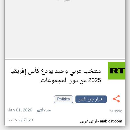
منتخب عربي وحيد يودع كأس إفريقيا
2025 من دور المجموعات
اخبار جزر القمر
Politics
Jan 01, 2026
منذ ٧ أشهر
YU55DX
عدد الكلمات: ١١٠
•
arabic.rt.com
ار تي عربي