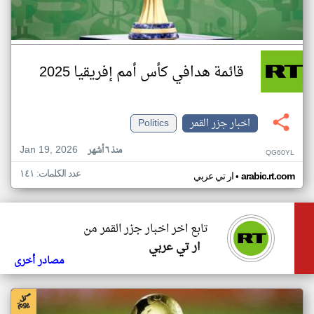
قائمة هدافي كأس أمم إفريقيا 2025
اخبار جزر القمر
Politics
Jan 19, 2026
منذ ٦ أشهر
QG60YL
عدد الكلمات: ١٤١
•
arabic.rt.com
ار تي عربي
تابع اخر اخبار جزر القمر من
ار تي عربي
مصادر أخرى