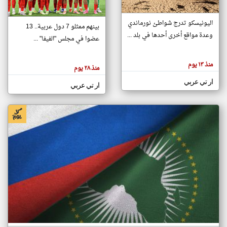
اليونيسكو تدرج شواطئ نورماندي
بينهم ممثلو 7 دول عربية.. 13
klyoum.com
وعدة مواقع أخرى أحدها في بلد ...
تغيير الدولة
عضوا في مجلس "الفيفا" ...
تعبر
مصادر الأخبار من جزر القمر
المقالات
الموجوده
اخبار جزر القمر على مدار الساعة
منذ ١٣ يوم
هنا عن
منذ ٢٨ يوم
وجهة
نظر
أهم اخبار جزر القمر العاجلة والمباشرة
ار تي عربي
كاتبيها.
ار تي عربي