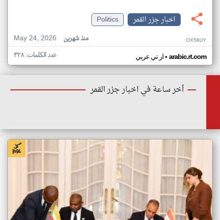
اخبار جزر القمر
Politics
May 24, 2026
منذ شهرين
OX58UY
عدد الكلمات: ٣٢٨
•
arabic.rt.com
ار تي عربي
أخر ساعة في اخبار جزر القمر