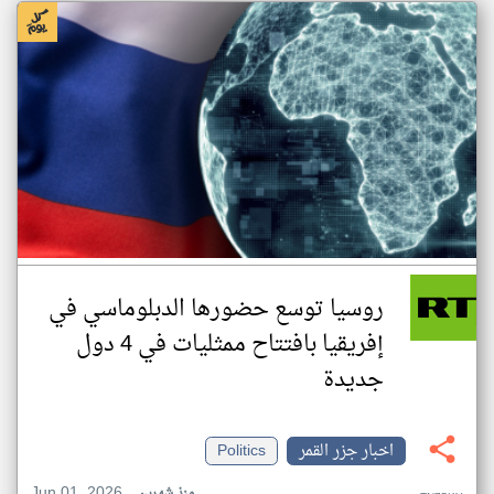
روسيا توسع حضورها الدبلوماسي في
إفريقيا بافتتاح ممثليات في 4 دول
جديدة
اخبار جزر القمر
Politics
Jun 01, 2026