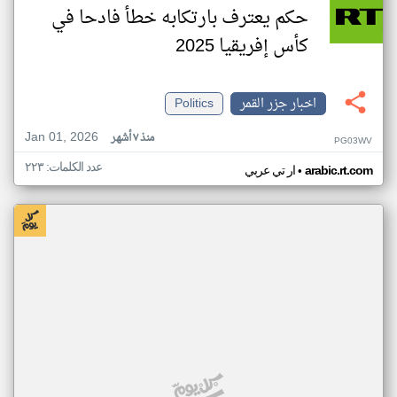
حكم يعترف بارتكابه خطأ فادحا في
كأس إفريقيا 2025
اخبار جزر القمر
Politics
Jan 01, 2026
منذ ٧ أشهر
PG03WV
عدد الكلمات: ٢٢٣
•
arabic.rt.com
ار تي عربي