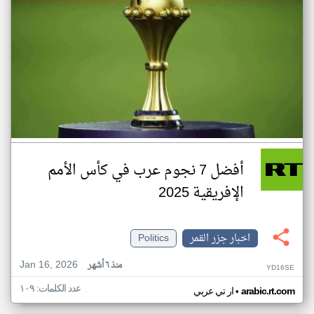
أفضل 7 نجوم عرب في كأس الأمم
الإفريقية 2025
اخبار جزر القمر
Politics
Jan 16, 2026
منذ ٦ أشهر
YD16SE
عدد الكلمات: ١٠٩
•
arabic.rt.com
ار تي عربي