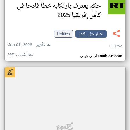
حكم يعترف بارتكابه خطأ فادحا في
كأس إفريقيا 2025
اخبار جزر القمر
Politics
Jan 01, 2026
منذ ٧ أشهر
PG03WV
عدد الكلمات: ٢٢٣
•
arabic.rt.com
ار تي عربي