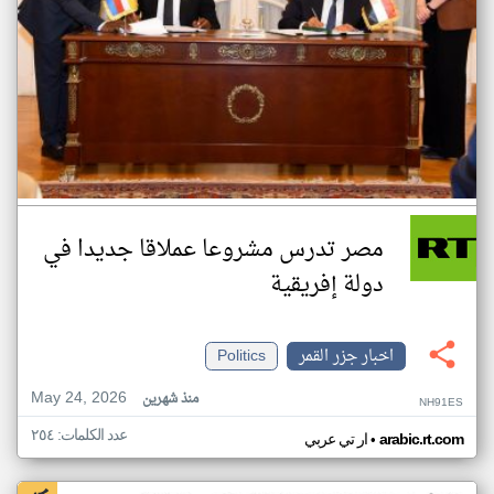
مصر تدرس مشروعا عملاقا جديدا في
دولة إفريقية
اخبار جزر القمر
Politics
May 24, 2026
منذ شهرين
NH91ES
عدد الكلمات: ٢٥٤
•
arabic.rt.com
ار تي عربي