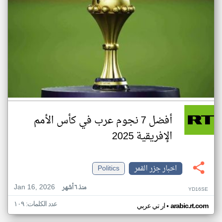
أفضل 7 نجوم عرب في كأس الأمم
الإفريقية 2025
اخبار جزر القمر
Politics
Jan 16, 2026
منذ ٦ أشهر
YD16SE
عدد الكلمات: ١٠٩
•
arabic.rt.com
ار تي عربي