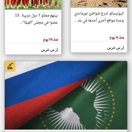
اليونيسكو تدرج شواطئ نورماندي
بينهم ممثلو 7 دول عربية.. 13
klyoum.com
وعدة مواقع أخرى أحدها في بلد ...
تغيير الدولة
عضوا في مجلس "الفيفا" ...
تعبر
مصادر الأخبار من جزر القمر
المقالات
الموجوده
اخبار جزر القمر على مدار الساعة
منذ ١٤ يوم
هنا عن
منذ ٢٨ يوم
وجهة
نظر
أهم اخبار جزر القمر العاجلة والمباشرة
ار تي عربي
كاتبيها.
ار تي عربي