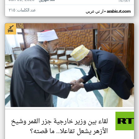
منذ شهرين
TN75KY
عدد الكلمات: ٢١٥
•
arabic.rt.com
ار تي عربي
لقاء بين وزير خارجية جزر القمر وشيخ
الأزهر يشعل تفاعلا.. ما قصته؟