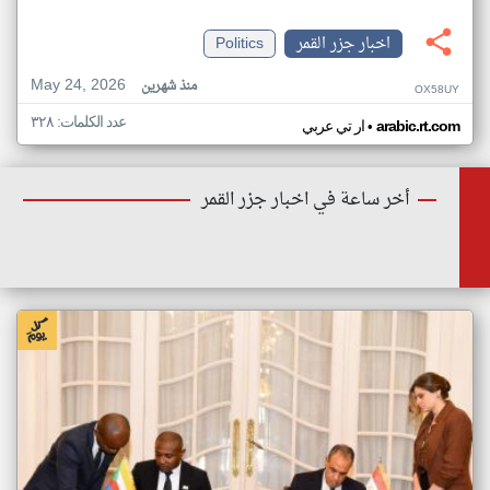
اخبار جزر القمر
Politics
May 24, 2026
منذ شهرين
OX58UY
عدد الكلمات: ٣٢٨
•
arabic.rt.com
ار تي عربي
أخر ساعة في اخبار جزر القمر