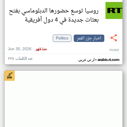
روسيا توسع حضورها الدبلوماسي بفتح
بعثات جديدة في 4 دول أفريقية
اخبار جزر القمر
Politics
Jun 30, 2026
منذ شهر
TG39ZI
عدد الكلمات: ٢٢٨
•
arabic.rt.com
ار تي عربي