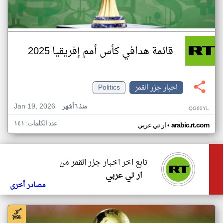
قائمة هدافي كأس أمم إفريقيا 2025
اخبار جزر القمر
Politics
Jan 19, 2026
منذ ٦ أشهر
QG60YL
عدد الكلمات: ١٤١
•
arabic.rt.com
ار تي عربي
تابع اخر اخبار جزر القمر من
ار تي عربي
مصادر أخرى