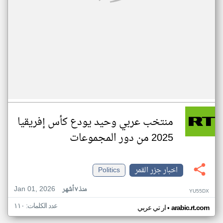
منتخب عربي وحيد يودع كأس إفريقيا
2025 من دور المجموعات
اخبار جزر القمر
Politics
Jan 01, 2026
منذ ٧ أشهر
YU55DX
عدد الكلمات: ١١٠
•
arabic.rt.com
ار تي عربي