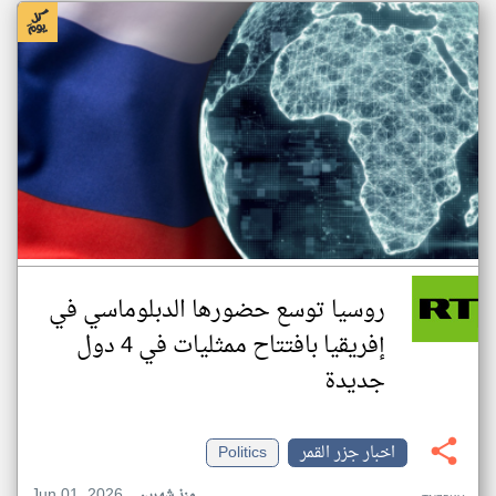
روسيا توسع حضورها الدبلوماسي في
إفريقيا بافتتاح ممثليات في 4 دول
جديدة
اخبار جزر القمر
Politics
Jun 01, 2026