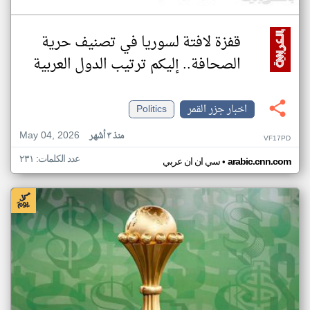
قفزة لافتة لسوريا في تصنيف حرية
الصحافة.. إليكم ترتيب الدول العربية
اخبار جزر القمر
Politics
May 04, 2026
منذ ٣ أشهر
VF17PD
عدد الكلمات: ٢٣١
•
arabic.cnn.com
سي ان ان عربي