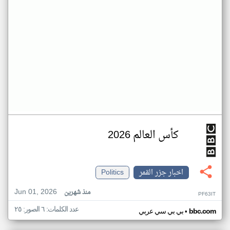
كأس العالم 2026
اخبار جزر القمر
Politics
Jun 01, 2026
منذ شهرين
PF63IT
عدد الكلمات: ٦ الصور: ٢٥
•
bbc.com
بي بي سي عربي