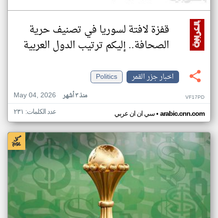
قفزة لافتة لسوريا في تصنيف حرية
الصحافة.. إليكم ترتيب الدول العربية
اخبار جزر القمر
Politics
May 04, 2026
منذ ٣ أشهر
VF17PD
عدد الكلمات: ٢٣١
•
arabic.cnn.com
سي ان ان عربي