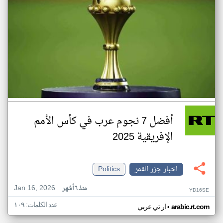
أفضل 7 نجوم عرب في كأس الأمم
الإفريقية 2025
اخبار جزر القمر
Politics
Jan 16, 2026
منذ ٦ أشهر
YD16SE
عدد الكلمات: ١٠٩
•
arabic.rt.com
ار تي عربي