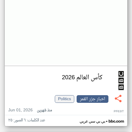
كأس العالم 2026
اخبار جزر القمر
Politics
Jun 01, 2026
منذ شهرين
PF63IT
عدد الكلمات: ٦ الصور: ٢٥
•
bbc.com
بي بي سي عربي