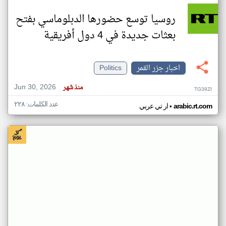
روسيا توسع حضورها الدبلوماسي بفتح
بعثات جديدة في 4 دول أفريقية
اخبار جزر القمر
Politics
Jun 30, 2026
منذ شهر
TG39ZI
عدد الكلمات: ٢٢٨
•
arabic.rt.com
ار تي عربي