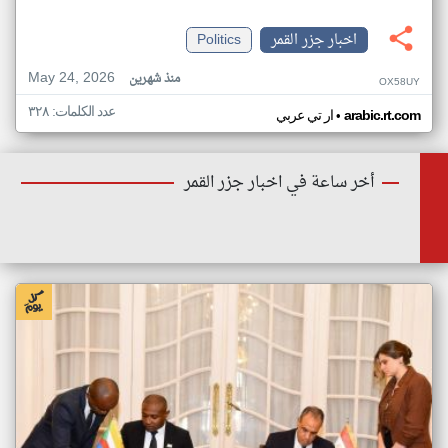
اخبار جزر القمر
Politics
May 24, 2026
منذ شهرين
OX58UY
عدد الكلمات: ٣٢٨
•
arabic.rt.com
ار تي عربي
أخر ساعة في اخبار جزر القمر