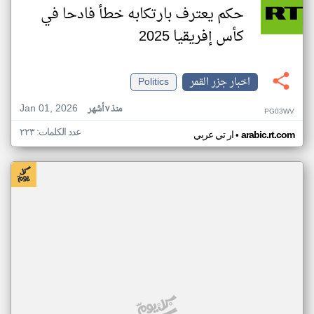
حكم يعترف بارتكابه خطأ فادحا في
كأس إفريقيا 2025
اخبار جزر القمر
Politics
Jan 01, 2026
منذ ٧ أشهر
PG03WV
عدد الكلمات: ٢٢٣
•
arabic.rt.com
ار تي عربي