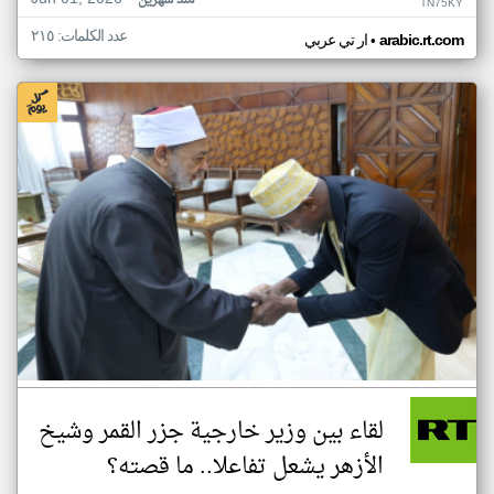
منذ شهرين
TN75KY
عدد الكلمات: ٢١٥
•
arabic.rt.com
ار تي عربي
لقاء بين وزير خارجية جزر القمر وشيخ
الأزهر يشعل تفاعلا.. ما قصته؟