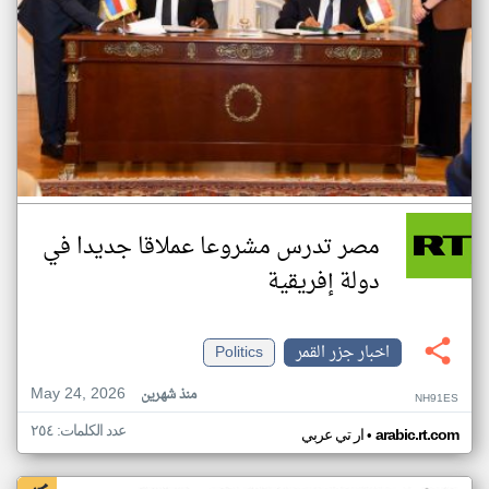
مصر تدرس مشروعا عملاقا جديدا في
دولة إفريقية
اخبار جزر القمر
Politics
May 24, 2026
منذ شهرين
NH91ES
عدد الكلمات: ٢٥٤
•
arabic.rt.com
ار تي عربي