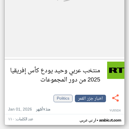
منتخب عربي وحيد يودع كأس إفريقيا
2025 من دور المجموعات
اخبار جزر القمر
Politics
Jan 01, 2026
منذ ٧ أشهر
YU55DX
عدد الكلمات: ١١٠
•
arabic.rt.com
ار تي عربي