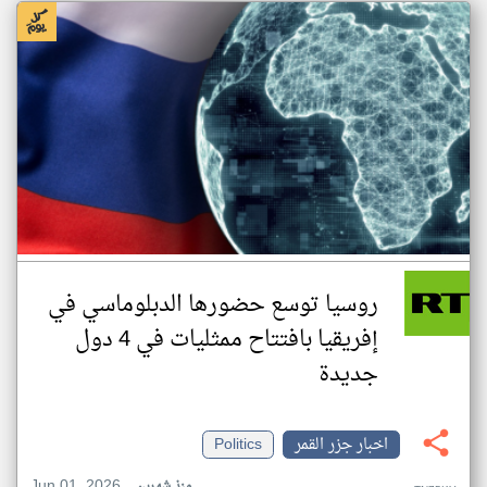
روسيا توسع حضورها الدبلوماسي في
إفريقيا بافتتاح ممثليات في 4 دول
جديدة
اخبار جزر القمر
Politics
Jun 01, 2026