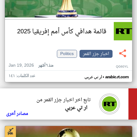
قائمة هدافي كأس أمم إفريقيا 2025
اخبار جزر القمر
Politics
Jan 19, 2026
منذ ٦ أشهر
QG60YL
عدد الكلمات: ١٤١
•
arabic.rt.com
ار تي عربي
تابع اخر اخبار جزر القمر من
ار تي عربي
مصادر أخرى