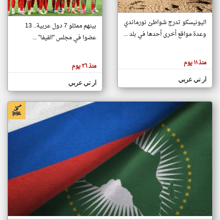
اليونيسكو تدرج شواطئ نورماندي
بينهم ممثلو 7 دول عربية.. 13
klyoum.com
وعدة مواقع أخرى أحدها في بلد ...
تغيير الدولة
عضوا في مجلس "الفيفا" ...
تعبر
مصادر الأخبار من جزر القمر
المقالات
الموجوده
اخبار جزر القمر على مدار الساعة
منذ ١١ يوم
هنا عن
منذ ٢٦ يوم
وجهة
نظر
أهم اخبار جزر القمر العاجلة والمباشرة
ار تي عربي
كاتبيها.
ار تي عربي