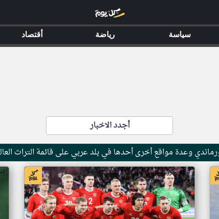
سياسة
رياضة
أقتصاد
أجدد الاخبار
ماندي وعدة مواقع أخرى أحدها في بلد عربي على قائمة التراث العال
اخبار جزر القمر من ار تي عربي
اخ