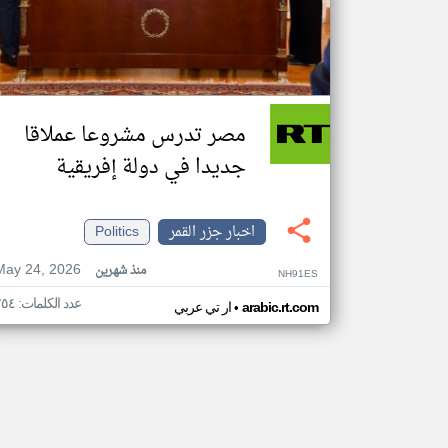
مصر تدرس مشروعا عملاقا
جديدا في دولة إفريقية
اخبار جزر القمر
Politics
May 24, 2026
منذ شهرين
NH91ES
عدد الكلمات: ٢٥٤
•
arabic.rt.com
ار تي عربي