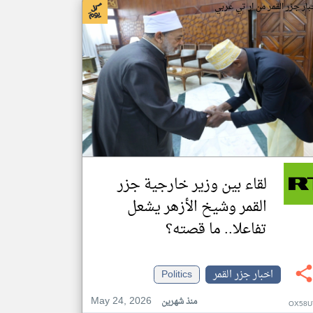
بار جزر القمر من ار تي عربي
لقاء بين وزير خارجية جزر
القمر وشيخ الأزهر يشعل
تفاعلا.. ما قصته؟
اخبار جزر القمر
Politics
May 24, 2026
منذ شهرين
OX58U