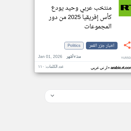
منتخب عربي وحيد يودع
كأس إفريقيا 2025 من دور
المجموعات
اخبار جزر القمر
Politics
Jan 01, 2026
منذ ٧ أشهر
YU55D
عدد الكلمات: ١١٠
•
arabic.rt.c
ار تي عربي