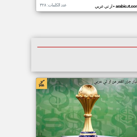
عدد الكلمات: ٣٢٨
•
arabic.rt.c
ار تي عربي
بار جزر القمر من ار تي عربي