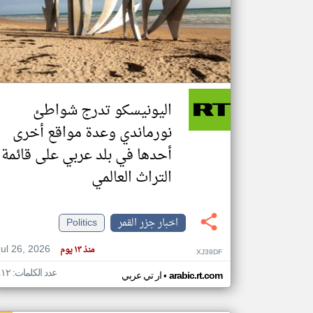
تعبر
المقالات
الموجوده
هنا عن
وجهة
اليونيسكو تدرج شواطئ
نظر
كاتبيها.
نورماندي وعدة مواقع أخرى
أحدها في بلد عربي على قائمة
التراث العالمي
اخبار جزر القمر
Politics
Jul 26, 2026
منذ ١٣ يوم
XJ39DF
عدد الكلمات: ٤١٢
•
arabic.rt.com
ار تي عربي