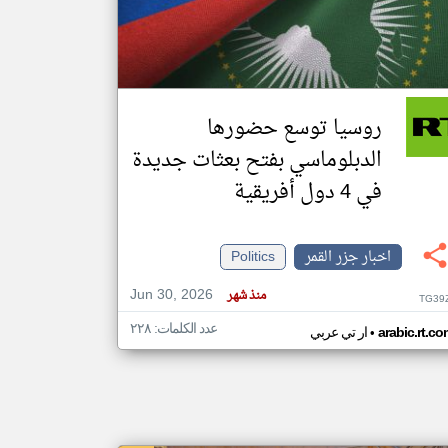
klyoum.com
تغيير الدولة
مصادر الأخبار من جزر القمر
روسيا توسع حضورها
اخبار جزر القمر على مدار الساعة
الدبلوماسي بفتح بعثات جديدة
أهم اخبار جزر القمر العاجلة والمباشرة
في 4 دول أفريقية
اخبار جزر القمر
Politics
Jun 30, 2026
منذ شهر
TG39
عدد الكلمات: ٢٢٨
•
arabic.rt.c
ار تي عربي