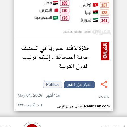
قفزة لافتة لسوريا في تصنيف
حرية الصحافة.. إليكم ترتيب
الدول العربية
اخبار جزر القمر
Politics
May 04, 2026
منذ ٣ أشهر
VF17PD
عدد الكلمات: ٢٣١
•
arabic.cnn.com
سي ان ان عربي