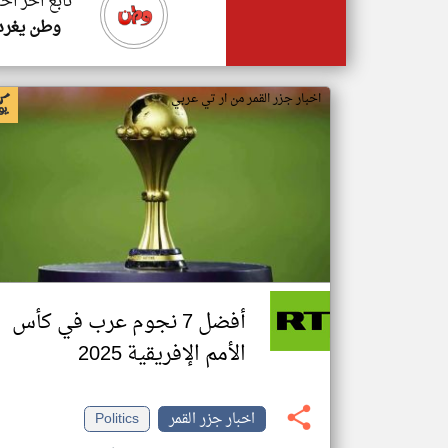
تابع اخر اخب
وطن يغرد
اخبار جزر القمر من ار تي عربي
أفضل 7 نجوم عرب في كأس
الأمم الإفريقية 2025
اخبار جزر القمر
Politics