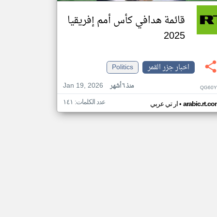
قائمة هدافي كأس أمم إفريقيا
2025
اخبار جزر القمر
Politics
Jan 19, 2026
منذ ٦ أشهر
QG60Y
عدد الكلمات: ١٤١
•
arabic.rt.c
ار تي عربي