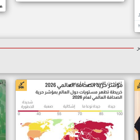
om
ر
اخبار جزر القمر من سي ان ان عربي
اخ