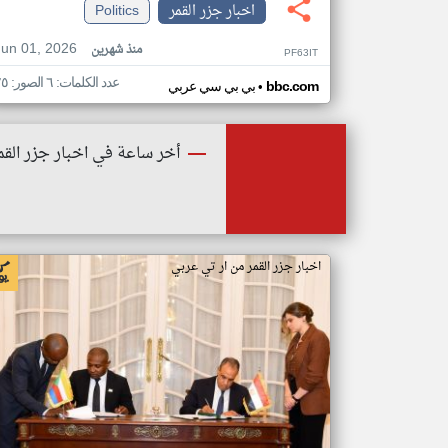
اخبار جزر القمر
Politics
Jun 01, 2026
منذ شهرين
PF63IT
عدد الكلمات: ٦ الصور: ٢٥
•
bbc.com
بي بي سي عربي
أخر ساعة في اخبار جزر القم
اخبار جزر القمر من ار تي عربي