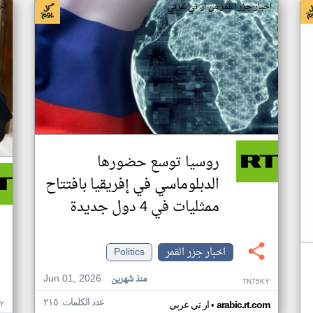
اخبار جزر القمر من ار تي عربي
اخ
روسيا توسع حضورها
الدبلوماسي في إفريقيا بافتتاح
ممثليات في 4 دول جديدة
اخبار جزر القمر
Politics
Jun 01, 2026
منذ شهرين
TN75KY
عدد الكلمات: ٢١٥
•
Y
arabic.rt.com
ار تي عربي