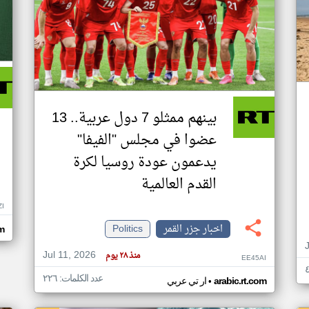
بينهم ممثلو 7 دول عربية.. 13
عضوا في مجلس "الفيفا"
يدعمون عودة روسيا لكرة
القدم العالمية
ZI
اخبار جزر القمر
Politics
om
Jul 11, 2026
منذ ٢٨ يوم
EE45AI
عدد الكلمات: ٢٢٦
•
arabic.rt.com
ار تي عربي