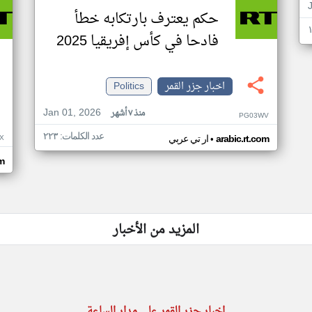
حكم يعترف بارتكابه خطأ
فادحا في كأس إفريقيا 2025
اخبار جزر القمر
Politics
Jan 01, 2026
منذ ٧ أشهر
PG03WV
عدد الكلمات: ٢٢٣
•
X
arabic.rt.com
ار تي عربي
om
المزيد من الأخبار
اخبار جزر القمر على مدار الساعة