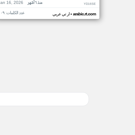
Jan 16, 2026
منذ ٦ أشهر
YD16SE
عدد الكلمات: ١٠٩
•
arabic.rt.com
ار تي عربي