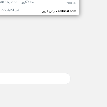
Jan 16, 2026
منذ ٦ أشهر
YD16SE
عدد الكلمات: ١٠٩
•
arabic.rt.com
ار تي عربي