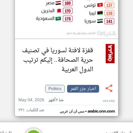
قفزة لافتة لسوريا في تصنيف
حرية الصحافة.. إليكم ترتيب
الدول العربية
اخبار جزر القمر
Politics
May 04, 2026
منذ ٣ أشهر
VF17PD
عدد الكلمات: ٢٣١
•
arabic.cnn.com
سي ان ان عربي