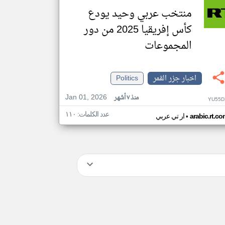
منتخب عربي وحيد يودع
كأس إفريقيا 2025 من دور
المجموعات
اخبار جزر القمر
Politics
Jan 01, 2026
منذ ٧ أشهر
YU55D
عدد الكلمات: ١١٠
•
arabic.rt.c
ار تي عربي