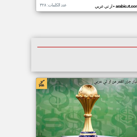
عدد الكلمات: ٣٢٨
•
arabic.rt.c
ار تي عربي
بار جزر القمر من ار تي عربي