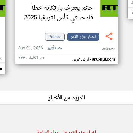
حكم يعترف بارتكابه خطأ
فادحا في كأس إفريقيا 2025
اخبار جزر القمر
Politics
Jan 01, 2026
منذ ٧ أشهر
PG03WV
عدد الكلمات: ٢٢٣
•
X
arabic.rt.com
ار تي عربي
om
المزيد من الأخبار
اخبار جزر القمر على مدار الساعة