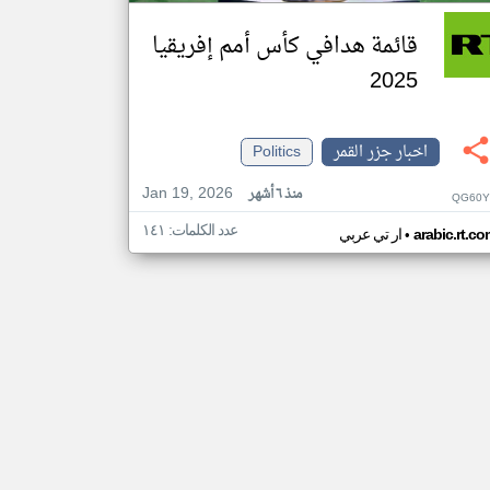
قائمة هدافي كأس أمم إفريقيا
2025
اخبار جزر القمر
Politics
Jan 19, 2026
منذ ٦ أشهر
QG60Y
عدد الكلمات: ١٤١
•
arabic.rt.c
ار تي عربي