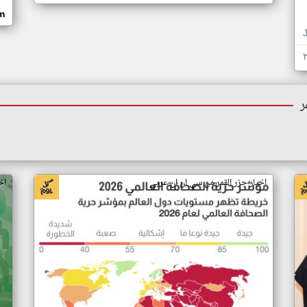
om
ر
اخبار جزر القمر من سي ان ان عربي
اخ