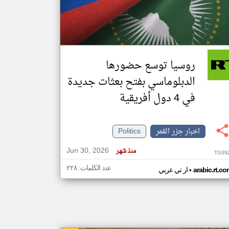
klyoum.com
تغيير الدولة
مصادر الأخبار من جزر القمر
روسيا توسع حضورها
اخبار جزر القمر على مدار الساعة
الدبلوماسي بفتح بعثات جديدة
أهم اخبار جزر القمر العاجلة والمباشرة
في 4 دول أفريقية
اخبار جزر القمر
Politics
Jun 30, 2026
منذ شهر
TG39
عدد الكلمات: ٢٢٨
•
arabic.rt.c
ار تي عربي