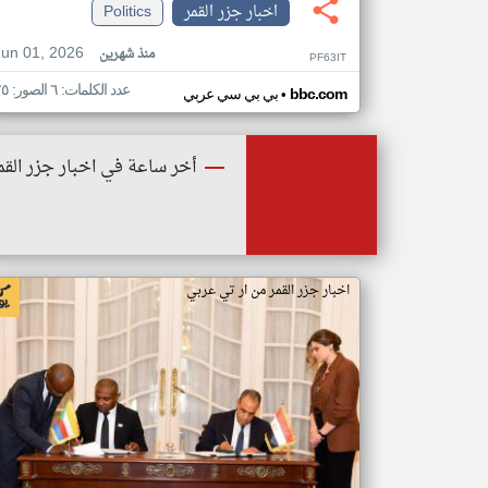
اخبار جزر القمر
Politics
Jun 01, 2026
منذ شهرين
PF63IT
عدد الكلمات: ٦ الصور: ٢٥
•
bbc.com
بي بي سي عربي
أخر ساعة في اخبار جزر القم
اخبار جزر القمر من ار تي عربي