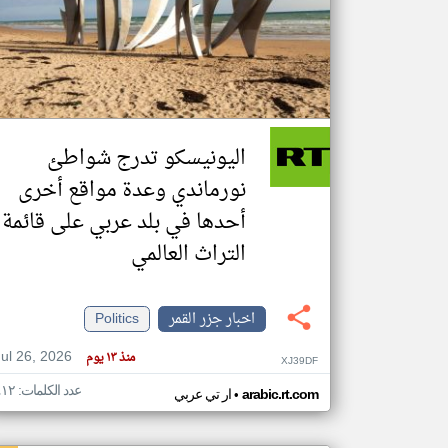
تعبر
المقالات
الموجوده
هنا عن
وجهة
اليونيسكو تدرج شواطئ
نظر
كاتبيها.
نورماندي وعدة مواقع أخرى
أحدها في بلد عربي على قائمة
التراث العالمي
اخبار جزر القمر
Politics
Jul 26, 2026
منذ ١٣ يوم
XJ39DF
عدد الكلمات: ٤١٢
•
arabic.rt.com
ار تي عربي