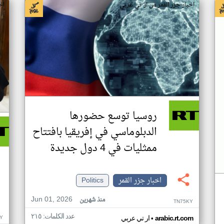
اخبار جزر القمر من ار تي عربي
اخ
روسيا توسع حضورها
الدبلوماسي في إفريقيا بافتتاح
ممثليات في 4 دول جديدة
اخبار جزر القمر
Politics
Jun 01, 2026
منذ شهرين
TN75KY
عدد الكلمات: ٢١٥
•
Y
arabic.rt.com
ار تي عربي