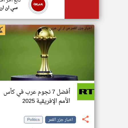
تابع اخر اخب
سي ان ان
اخبار جزر القمر من ار تي عربي
أفضل 7 نجوم عرب في كأس
الأمم الإفريقية 2025
اخبار جزر القمر
Politics