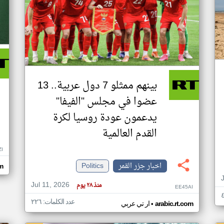
بينهم ممثلو 7 دول عربية.. 13
عضوا في مجلس "الفيفا"
يدعمون عودة روسيا لكرة
القدم العالمية
ZI
اخبار جزر القمر
Politics
om
Jul 11, 2026
منذ ٢٨ يوم
EE45AI
عدد الكلمات: ٢٢٦
•
arabic.rt.com
ار تي عربي