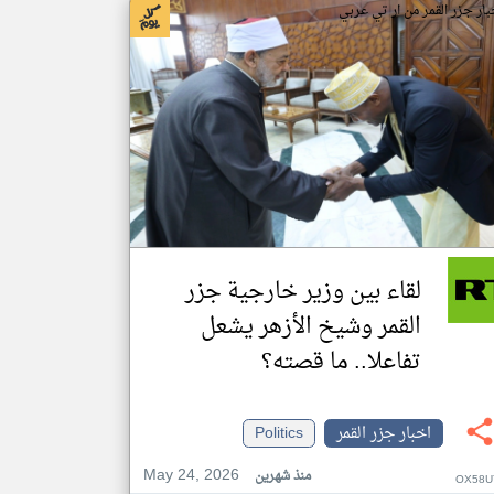
بار جزر القمر من ار تي عربي
لقاء بين وزير خارجية جزر
القمر وشيخ الأزهر يشعل
تفاعلا.. ما قصته؟
اخبار جزر القمر
Politics
May 24, 2026
منذ شهرين
OX58U