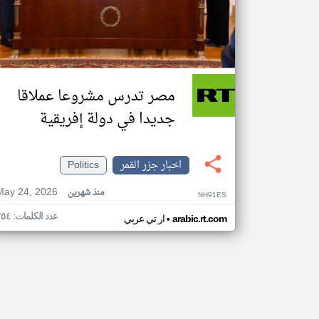
مصر تدرس مشروعا عملاقا
جديدا في دولة إفريقية
اخبار جزر القمر
Politics
May 24, 2026
منذ شهرين
NH91ES
عدد الكلمات: ٢٥٤
•
arabic.rt.com
ار تي عربي