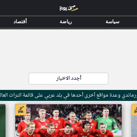
سياسة
رياضة
أقتصاد
أجدد الاخبار
ماندي وعدة مواقع أخرى أحدها في بلد عربي على قائمة التراث العال
اخبار جزر القمر من ار تي عربي
اخ