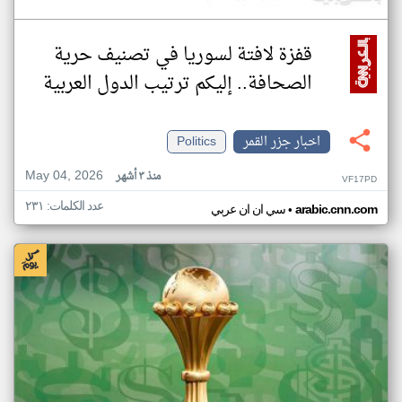
قفزة لافتة لسوريا في تصنيف حرية
الصحافة.. إليكم ترتيب الدول العربية
اخبار جزر القمر
Politics
May 04, 2026
منذ ٣ أشهر
VF17PD
عدد الكلمات: ٢٣١
•
arabic.cnn.com
سي ان ان عربي