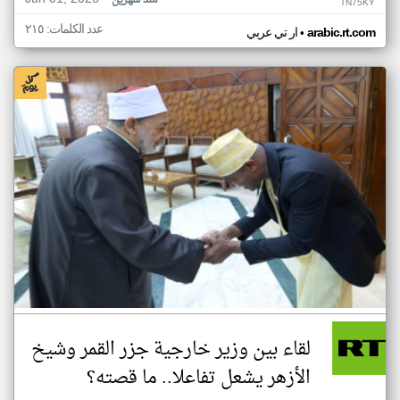
منذ شهرين
TN75KY
عدد الكلمات: ٢١٥
•
arabic.rt.com
ار تي عربي
لقاء بين وزير خارجية جزر القمر وشيخ
الأزهر يشعل تفاعلا.. ما قصته؟