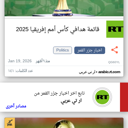
قائمة هدافي كأس أمم إفريقيا 2025
اخبار جزر القمر
Politics
Jan 19, 2026
منذ ٦ أشهر
QG60YL
عدد الكلمات: ١٤١
•
arabic.rt.com
ار تي عربي
تابع اخر اخبار جزر القمر من
ار تي عربي
مصادر أخرى