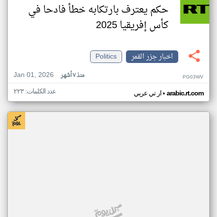
حكم يعترف بارتكابه خطأ فادحا في
كأس إفريقيا 2025
اخبار جزر القمر
Politics
Jan 01, 2026
منذ ٧ أشهر
PG03WV
عدد الكلمات: ٢٢٣
•
arabic.rt.com
ار تي عربي