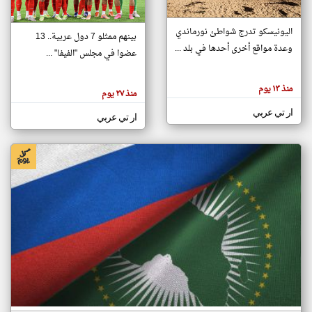
اليونيسكو تدرج شواطئ نورماندي
بينهم ممثلو 7 دول عربية.. 13
klyoum.com
وعدة مواقع أخرى أحدها في بلد ...
تغيير الدولة
عضوا في مجلس "الفيفا" ...
تعبر
مصادر الأخبار من جزر القمر
المقالات
الموجوده
اخبار جزر القمر على مدار الساعة
منذ ١٣ يوم
هنا عن
منذ ٢٧ يوم
وجهة
نظر
أهم اخبار جزر القمر العاجلة والمباشرة
ار تي عربي
كاتبيها.
ار تي عربي