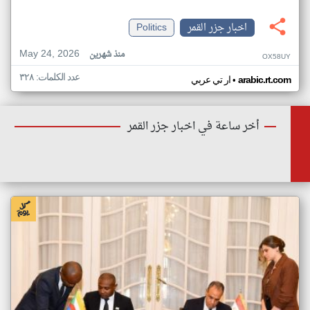
اخبار جزر القمر
Politics
May 24, 2026
منذ شهرين
OX58UY
عدد الكلمات: ٣٢٨
•
arabic.rt.com
ار تي عربي
أخر ساعة في اخبار جزر القمر