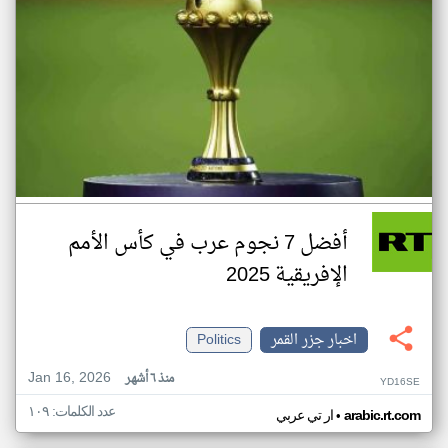
أفضل 7 نجوم عرب في كأس الأمم
الإفريقية 2025
اخبار جزر القمر
Politics
Jan 16, 2026
منذ ٦ أشهر
YD16SE
عدد الكلمات: ١٠٩
•
arabic.rt.com
ار تي عربي