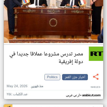
مصر تدرس مشروعا عملاقا جديدا في
دولة إفريقية
اخبار جزر القمر
Politics
May 24, 2026
منذ شهرين
NH91ES
عدد الكلمات: ٢٥٤
•
arabic.rt.com
ار تي عربي