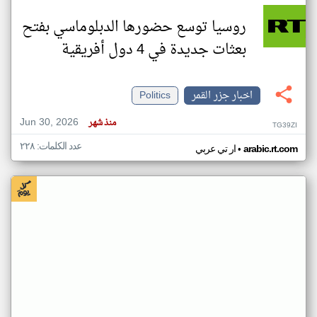
روسيا توسع حضورها الدبلوماسي بفتح
بعثات جديدة في 4 دول أفريقية
اخبار جزر القمر
Politics
Jun 30, 2026
منذ شهر
TG39ZI
عدد الكلمات: ٢٢٨
•
arabic.rt.com
ار تي عربي