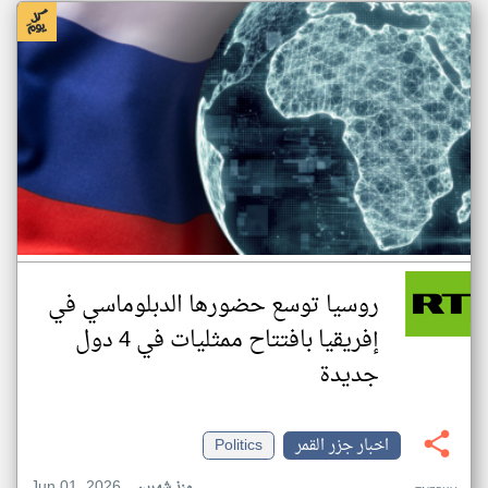
روسيا توسع حضورها الدبلوماسي في
إفريقيا بافتتاح ممثليات في 4 دول
جديدة
اخبار جزر القمر
Politics
Jun 01, 2026