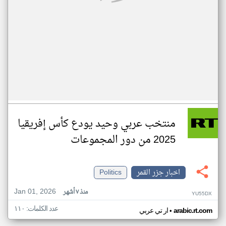
منتخب عربي وحيد يودع كأس إفريقيا
2025 من دور المجموعات
اخبار جزر القمر
Politics
Jan 01, 2026
منذ ٧ أشهر
YU55DX
عدد الكلمات: ١١٠
•
arabic.rt.com
ار تي عربي