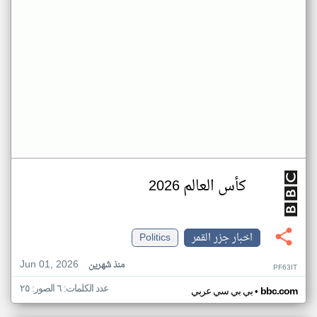
كأس العالم 2026
اخبار جزر القمر
Politics
Jun 01, 2026
منذ شهرين
PF63IT
عدد الكلمات: ٦ الصور: ٢٥
•
bbc.com
بي بي سي عربي