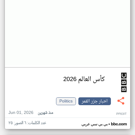
كأس العالم 2026
اخبار جزر القمر
Politics
Jun 01, 2026
منذ شهرين
PF63IT
عدد الكلمات: ٦ الصور: ٢٥
•
bbc.com
بي بي سي عربي