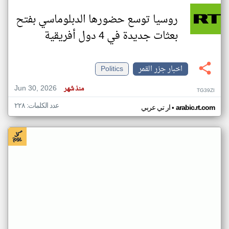
روسيا توسع حضورها الدبلوماسي بفتح
بعثات جديدة في 4 دول أفريقية
اخبار جزر القمر
Politics
Jun 30, 2026
منذ شهر
TG39ZI
عدد الكلمات: ٢٢٨
•
arabic.rt.com
ار تي عربي