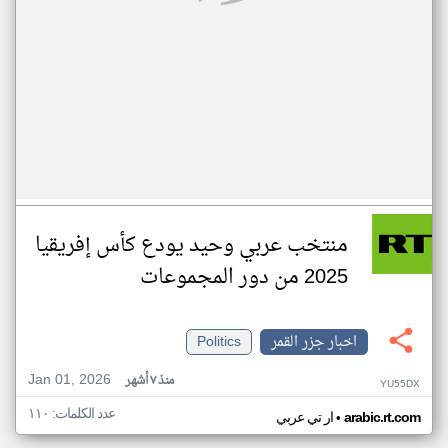
منتخب عربي وحيد يودع كأس إفريقيا
2025 من دور المجموعات
اخبار جزر القمر
Politics
Jan 01, 2026
منذ ٧ أشهر
YU55DX
عدد الكلمات: ١١٠
•
arabic.rt.com
ار تي عربي