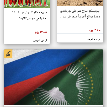
اليونيسكو تدرج شواطئ نورماندي
بينهم ممثلو 7 دول عربية.. 13
klyoum.com
وعدة مواقع أخرى أحدها في بلد ...
تغيير الدولة
عضوا في مجلس "الفيفا" ...
تعبر
مصادر الأخبار من جزر القمر
المقالات
الموجوده
اخبار جزر القمر على مدار الساعة
منذ ١٣ يوم
هنا عن
منذ ٢٧ يوم
وجهة
نظر
أهم اخبار جزر القمر العاجلة والمباشرة
ار تي عربي
كاتبيها.
ار تي عربي