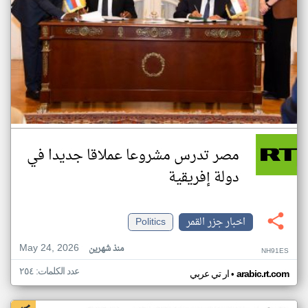
مصر تدرس مشروعا عملاقا جديدا في
دولة إفريقية
اخبار جزر القمر
Politics
May 24, 2026
منذ شهرين
NH91ES
عدد الكلمات: ٢٥٤
•
arabic.rt.com
ار تي عربي