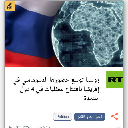
روسيا توسع حضورها الدبلوماسي في
إفريقيا بافتتاح ممثليات في 4 دول
جديدة
اخبار جزر القمر
Politics
Jun 01, 2026