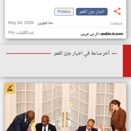
اخبار جزر القمر
Politics
May 24, 2026
منذ شهرين
OX58UY
عدد الكلمات: ٣٢٨
•
arabic.rt.com
ار تي عربي
أخر ساعة في اخبار جزر القمر