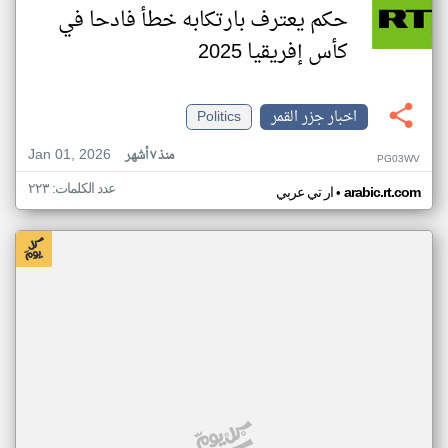
حكم يعترف بارتكابه خطأ فادحا في
كأس إفريقيا 2025
اخبار جزر القمر
Politics
Jan 01, 2026
منذ ٧ أشهر
PG03WV
عدد الكلمات: ٢٢٣
•
arabic.rt.com
ار تي عربي