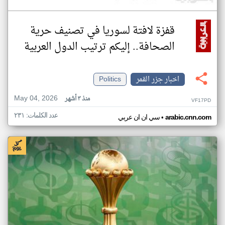
قفزة لافتة لسوريا في تصنيف حرية
الصحافة.. إليكم ترتيب الدول العربية
اخبار جزر القمر
Politics
May 04, 2026
منذ ٣ أشهر
VF17PD
عدد الكلمات: ٢٣١
•
arabic.cnn.com
سي ان ان عربي