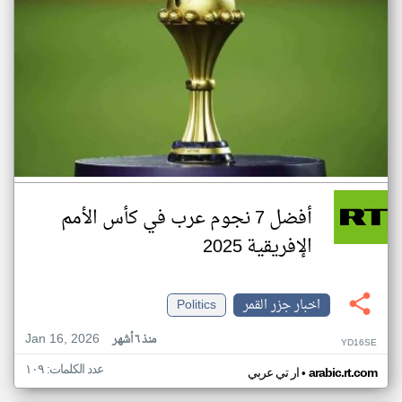
أفضل 7 نجوم عرب في كأس الأمم
الإفريقية 2025
اخبار جزر القمر
Politics
Jan 16, 2026
منذ ٦ أشهر
YD16SE
عدد الكلمات: ١٠٩
•
arabic.rt.com
ار تي عربي