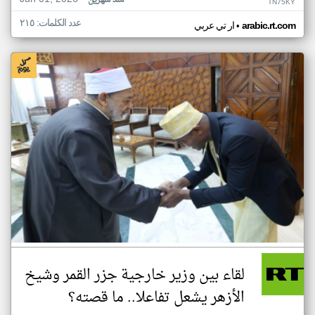
منذ شهرين
TN75KY
عدد الكلمات: ٢١٥
•
arabic.rt.com
ار تي عربي
لقاء بين وزير خارجية جزر القمر وشيخ
الأزهر يشعل تفاعلا.. ما قصته؟