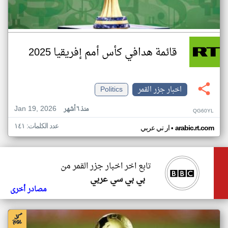
قائمة هدافي كأس أمم إفريقيا 2025
اخبار جزر القمر
Politics
Jan 19, 2026
منذ ٦ أشهر
QG60YL
عدد الكلمات: ١٤١
•
arabic.rt.com
ار تي عربي
تابع اخر اخبار جزر القمر من
بي بي سي عربي
مصادر أخرى