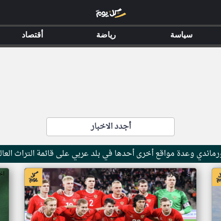
سياسة
رياضة
أقتصاد
أجدد الاخبار
ماندي وعدة مواقع أخرى أحدها في بلد عربي على قائمة التراث العال
اخبار جزر القمر من ار تي عربي
اخ