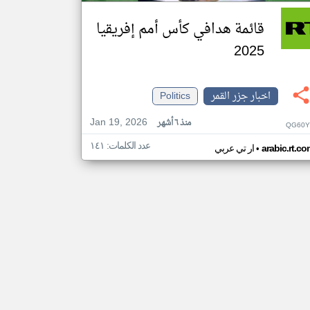
قائمة هدافي كأس أمم إفريقيا
2025
اخبار جزر القمر
Politics
Jan 19, 2026
منذ ٦ أشهر
QG60Y
عدد الكلمات: ١٤١
•
arabic.rt.c
ار تي عربي