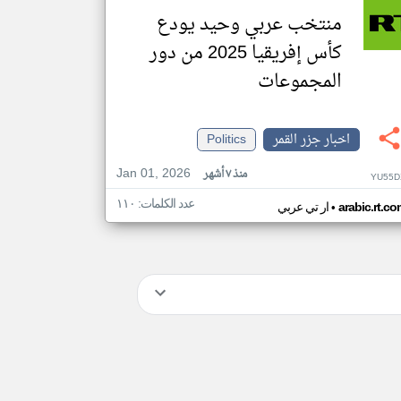
منتخب عربي وحيد يودع
كأس إفريقيا 2025 من دور
المجموعات
اخبار جزر القمر
Politics
Jan 01, 2026
منذ ٧ أشهر
YU55D
عدد الكلمات: ١١٠
•
arabic.rt.c
ار تي عربي