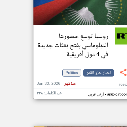
klyoum.com
تغيير الدولة
مصادر الأخبار من جزر القمر
روسيا توسع حضورها
اخبار جزر القمر على مدار الساعة
الدبلوماسي بفتح بعثات جديدة
أهم اخبار جزر القمر العاجلة والمباشرة
في 4 دول أفريقية
اخبار جزر القمر
Politics
Jun 30, 2026
منذ شهر
TG39
عدد الكلمات: ٢٢٨
•
arabic.rt.c
ار تي عربي