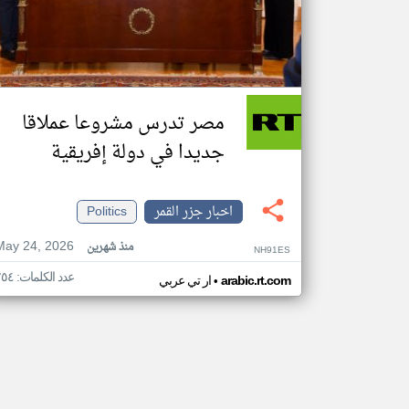
مصر تدرس مشروعا عملاقا
جديدا في دولة إفريقية
اخبار جزر القمر
Politics
May 24, 2026
منذ شهرين
NH91ES
عدد الكلمات: ٢٥٤
•
arabic.rt.com
ار تي عربي