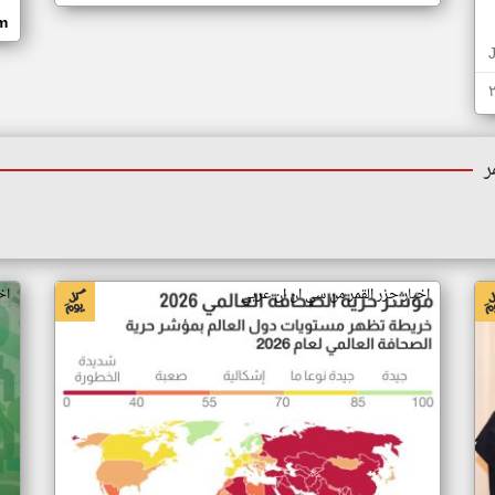
om
ر
اخبار جزر القمر من سي ان ان عربي
اخ