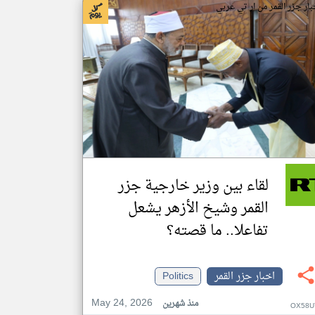
بار جزر القمر من ار تي عربي
لقاء بين وزير خارجية جزر
القمر وشيخ الأزهر يشعل
تفاعلا.. ما قصته؟
اخبار جزر القمر
Politics
May 24, 2026
منذ شهرين
OX58U