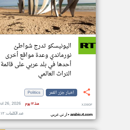
تعبر
المقالات
الموجوده
هنا عن
وجهة
اليونيسكو تدرج شواطئ
نظر
كاتبيها.
نورماندي وعدة مواقع أخرى
أحدها في بلد عربي على قائمة
التراث العالمي
اخبار جزر القمر
Politics
Jul 26, 2026
منذ ١٢ يوم
XJ39DF
عدد الكلمات: ٤١٢
•
arabic.rt.com
ار تي عربي