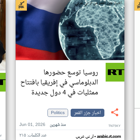
اخبار جزر القمر من ار تي عربي
اخ
روسيا توسع حضورها
الدبلوماسي في إفريقيا بافتتاح
ممثليات في 4 دول جديدة
اخبار جزر القمر
Politics
Jun 01, 2026
منذ شهرين
TN75KY
عدد الكلمات: ٢١٥
•
Y
arabic.rt.com
ار تي عربي