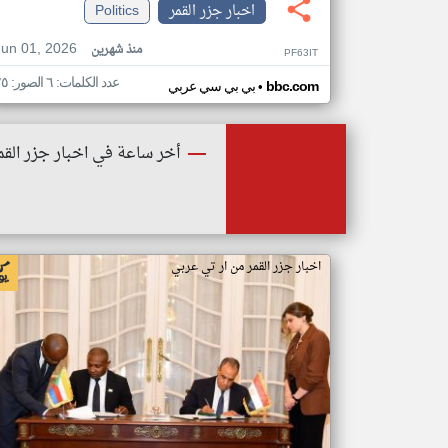
اخبار جزر القمر
Politics
Jun 01, 2026
منذ شهرين
PF63IT
عدد الكلمات: ٦ الصور: ٢٥
•
bbc.com
بي بي سي عربي
أخر ساعة في اخبار جزر القم
اخبار جزر القمر من ار تي عربي