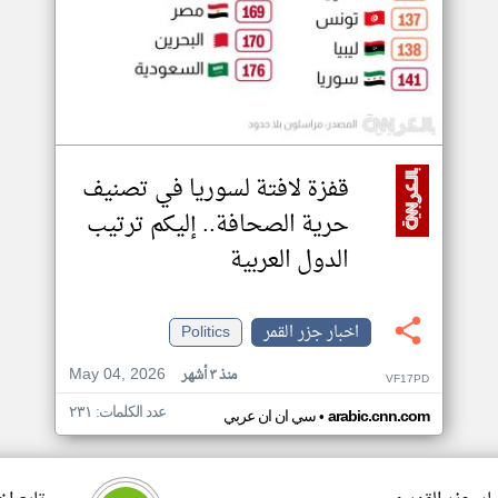
قفزة لافتة لسوريا في تصنيف
حرية الصحافة.. إليكم ترتيب
الدول العربية
اخبار جزر القمر
Politics
May 04, 2026
منذ ٣ أشهر
VF17PD
عدد الكلمات: ٢٣١
•
arabic.cnn.com
سي ان ان عربي