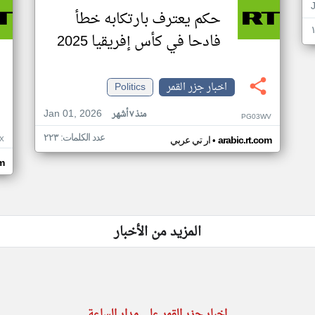
حكم يعترف بارتكابه خطأ
فادحا في كأس إفريقيا 2025
اخبار جزر القمر
Politics
Jan 01, 2026
منذ ٧ أشهر
PG03WV
عدد الكلمات: ٢٢٣
•
X
arabic.rt.com
ار تي عربي
om
المزيد من الأخبار
اخبار جزر القمر على مدار الساعة