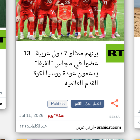
بينهم ممثلو 7 دول عربية.. 13
عضوا في مجلس "الفيفا"
يدعمون عودة روسيا لكرة
القدم العالمية
ZI
اخبار جزر القمر
Politics
om
Jul 11, 2026
منذ ٢٧ يوم
EE45AI
عدد الكلمات: ٢٢٦
•
arabic.rt.com
ار تي عربي