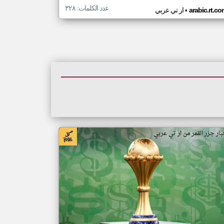
عدد الكلمات: ٣٢٨
•
arabic.rt.c
ار تي عربي
بار جزر القمر من ار تي عربي