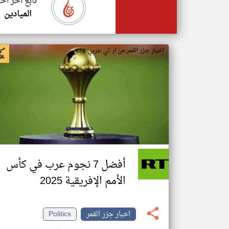
تابع اخر اخب
الميادين
اخبار جزر القمر من ار تي عربي
أفضل 7 نجوم عرب في كأس
الأمم الإفريقية 2025
اخبار جزر القمر
Politics