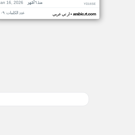
Jan 16, 2026
منذ ٦ أشهر
YD16SE
عدد الكلمات: ١٠٩
•
arabic.rt.com
ار تي عربي