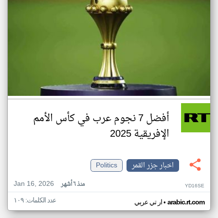
أفضل 7 نجوم عرب في كأس الأمم
الإفريقية 2025
اخبار جزر القمر
Politics
Jan 16, 2026
منذ ٦ أشهر
YD16SE
عدد الكلمات: ١٠٩
•
arabic.rt.com
ار تي عربي