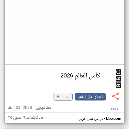
كأس العالم 2026
اخبار جزر القمر
Politics
Jun 01, 2026
منذ شهرين
PF63IT
عدد الكلمات: ٦ الصور: ٢٥
•
bbc.com
بي بي سي عربي