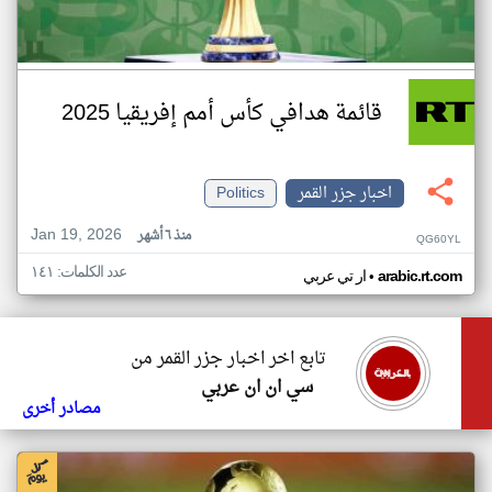
قائمة هدافي كأس أمم إفريقيا 2025
اخبار جزر القمر
Politics
Jan 19, 2026
منذ ٦ أشهر
QG60YL
عدد الكلمات: ١٤١
•
arabic.rt.com
ار تي عربي
تابع اخر اخبار جزر القمر من
سي ان ان عربي
مصادر أخرى