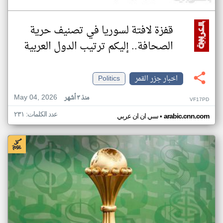
قفزة لافتة لسوريا في تصنيف حرية
الصحافة.. إليكم ترتيب الدول العربية
اخبار جزر القمر
Politics
May 04, 2026
منذ ٣ أشهر
VF17PD
عدد الكلمات: ٢٣١
•
arabic.cnn.com
سي ان ان عربي