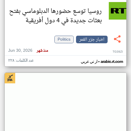
روسيا توسع حضورها الدبلوماسي بفتح
بعثات جديدة في 4 دول أفريقية
اخبار جزر القمر
Politics
Jun 30, 2026
منذ شهر
TG39ZI
عدد الكلمات: ٢٢٨
•
arabic.rt.com
ار تي عربي