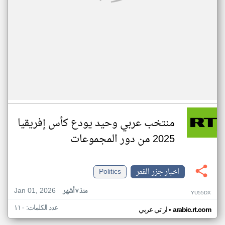
منتخب عربي وحيد يودع كأس إفريقيا
2025 من دور المجموعات
اخبار جزر القمر
Politics
Jan 01, 2026
منذ ٧ أشهر
YU55DX
عدد الكلمات: ١١٠
•
arabic.rt.com
ار تي عربي