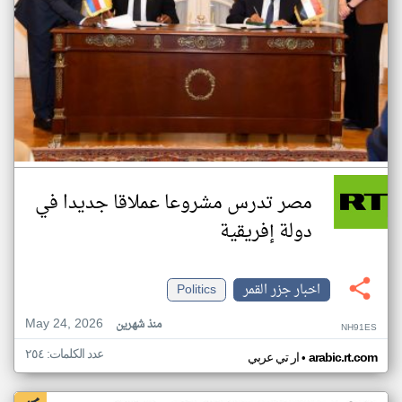
مصر تدرس مشروعا عملاقا جديدا في
دولة إفريقية
اخبار جزر القمر
Politics
May 24, 2026
منذ شهرين
NH91ES
عدد الكلمات: ٢٥٤
•
arabic.rt.com
ار تي عربي