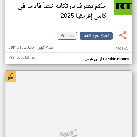
حكم يعترف بارتكابه خطأ فادحا في
كأس إفريقيا 2025
اخبار جزر القمر
Politics
Jan 01, 2026
منذ ٧ أشهر
PG03WV
عدد الكلمات: ٢٢٣
•
arabic.rt.com
ار تي عربي