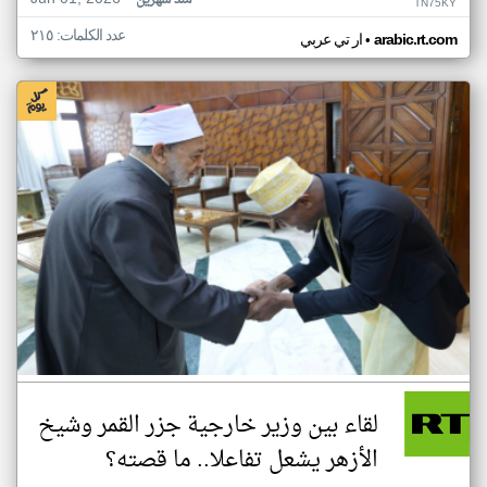
منذ شهرين
TN75KY
عدد الكلمات: ٢١٥
•
arabic.rt.com
ار تي عربي
لقاء بين وزير خارجية جزر القمر وشيخ
الأزهر يشعل تفاعلا.. ما قصته؟