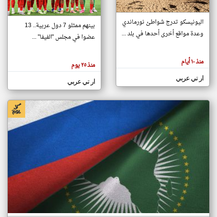
اليونيسكو تدرج شواطئ نورماندي
بينهم ممثلو 7 دول عربية.. 13
klyoum.com
وعدة مواقع أخرى أحدها في بلد ...
تغيير الدولة
عضوا في مجلس "الفيفا" ...
تعبر
مصادر الأخبار من جزر القمر
المقالات
الموجوده
اخبار جزر القمر على مدار الساعة
منذ ١٠ أيام
هنا عن
منذ ٢٥ يوم
وجهة
نظر
أهم اخبار جزر القمر العاجلة والمباشرة
ار تي عربي
كاتبيها.
ار تي عربي