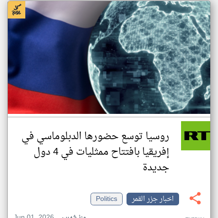
روسيا توسع حضورها الدبلوماسي في
إفريقيا بافتتاح ممثليات في 4 دول
جديدة
اخبار جزر القمر
Politics
Jun 01, 2026