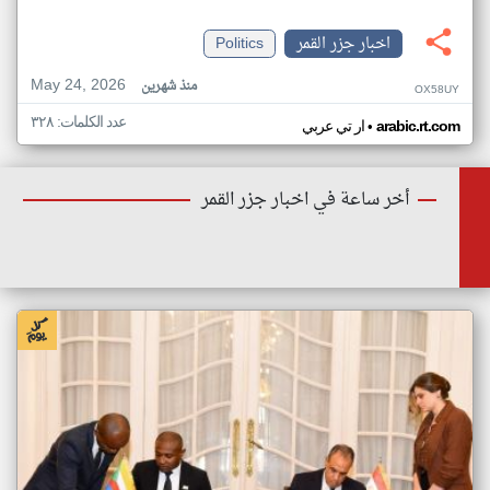
اخبار جزر القمر
Politics
May 24, 2026
منذ شهرين
OX58UY
عدد الكلمات: ٣٢٨
•
arabic.rt.com
ار تي عربي
أخر ساعة في اخبار جزر القمر