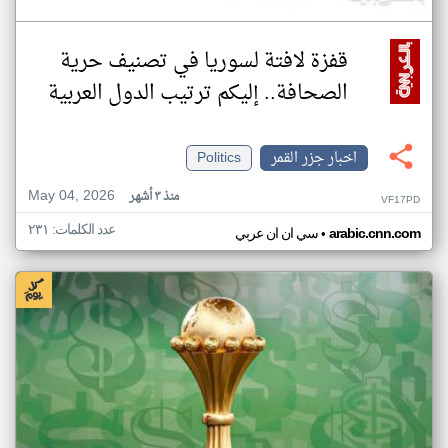
قفزة لافتة لسوريا في تصنيف حرية
الصحافة.. إليكم ترتيب الدول العربية
اخبار جزر القمر
Politics
May 04, 2026
منذ ٣ أشهر
VF17PD
عدد الكلمات: ٢٣١
•
arabic.cnn.com
سي ان ان عربي