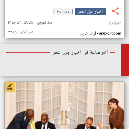
اخبار جزر القمر
Politics
May 24, 2026
منذ شهرين
OX58UY
عدد الكلمات: ٣٢٨
•
arabic.rt.com
ار تي عربي
أخر ساعة في اخبار جزر القمر