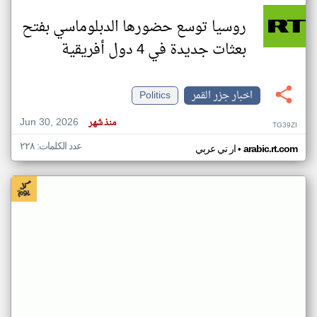
روسيا توسع حضورها الدبلوماسي بفتح
بعثات جديدة في 4 دول أفريقية
اخبار جزر القمر
Politics
Jun 30, 2026
منذ شهر
TG39ZI
عدد الكلمات: ٢٢٨
•
arabic.rt.com
ار تي عربي