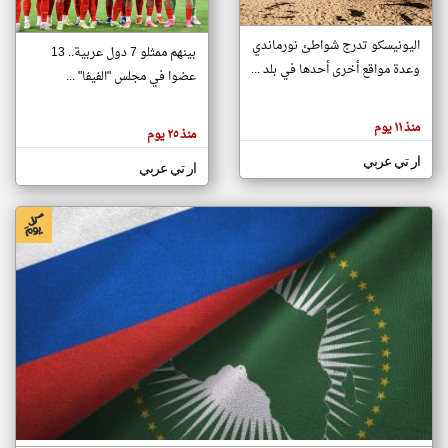
اليونيسكو تدرج شواطئ نورماندي
بينهم ممثلو 7 دول عربية.. 13
klyoum.com
وعدة مواقع أخرى أحدها في بلد ...
تغيير الدولة
عضوا في مجلس "الفيفا" ...
تعبر
مصادر الأخبار من جزر القمر
المقالات
الموجوده
اخبار جزر القمر على مدار الساعة
منذ ١١ يوم
هنا عن
منذ ٢٥ يوم
وجهة
نظر
أهم اخبار جزر القمر العاجلة والمباشرة
ار تي عربي
كاتبيها.
ار تي عربي