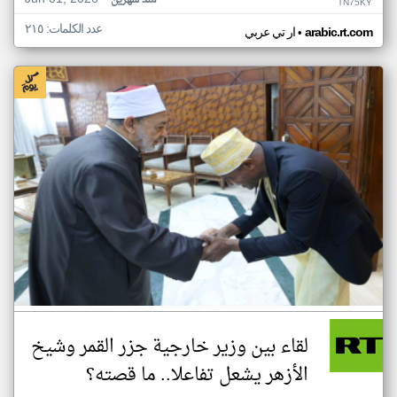
منذ شهرين
TN75KY
عدد الكلمات: ٢١٥
•
arabic.rt.com
ار تي عربي
لقاء بين وزير خارجية جزر القمر وشيخ
الأزهر يشعل تفاعلا.. ما قصته؟