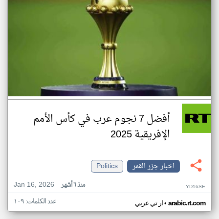
أفضل 7 نجوم عرب في كأس الأمم
الإفريقية 2025
اخبار جزر القمر
Politics
Jan 16, 2026
منذ ٦ أشهر
YD16SE
عدد الكلمات: ١٠٩
•
arabic.rt.com
ار تي عربي