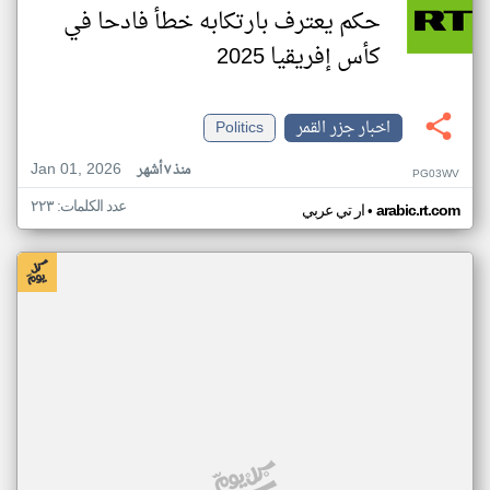
حكم يعترف بارتكابه خطأ فادحا في
كأس إفريقيا 2025
اخبار جزر القمر
Politics
Jan 01, 2026
منذ ٧ أشهر
PG03WV
عدد الكلمات: ٢٢٣
•
arabic.rt.com
ار تي عربي