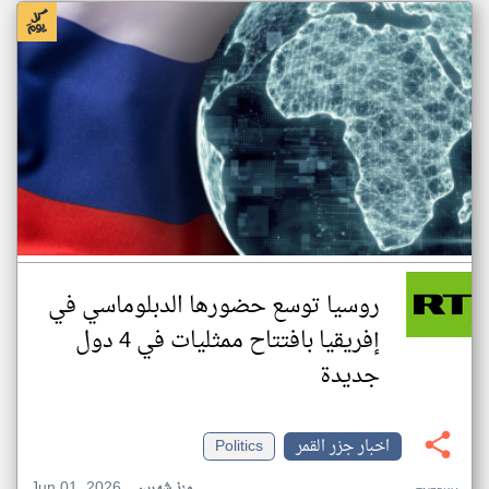
روسيا توسع حضورها الدبلوماسي في
إفريقيا بافتتاح ممثليات في 4 دول
جديدة
اخبار جزر القمر
Politics
Jun 01, 2026