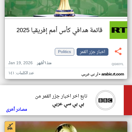
قائمة هدافي كأس أمم إفريقيا 2025
اخبار جزر القمر
Politics
Jan 19, 2026
منذ ٦ أشهر
QG60YL
عدد الكلمات: ١٤١
•
arabic.rt.com
ار تي عربي
تابع اخر اخبار جزر القمر من
بي بي سي عربي
مصادر أخرى