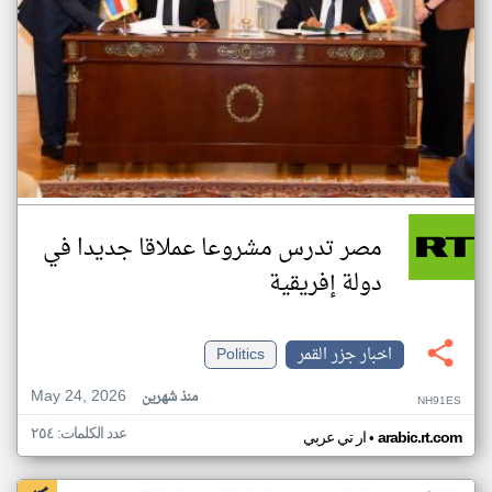
مصر تدرس مشروعا عملاقا جديدا في
دولة إفريقية
اخبار جزر القمر
Politics
May 24, 2026
منذ شهرين
NH91ES
عدد الكلمات: ٢٥٤
•
arabic.rt.com
ار تي عربي