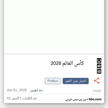
كأس العالم 2026
اخبار جزر القمر
Politics
Jun 01, 2026
منذ شهرين
PF63IT
عدد الكلمات: ٦ الصور: ٢٥
•
bbc.com
بي بي سي عربي