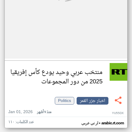
منتخب عربي وحيد يودع كأس إفريقيا
2025 من دور المجموعات
اخبار جزر القمر
Politics
Jan 01, 2026
منذ ٧ أشهر
YU55DX
عدد الكلمات: ١١٠
•
arabic.rt.com
ار تي عربي