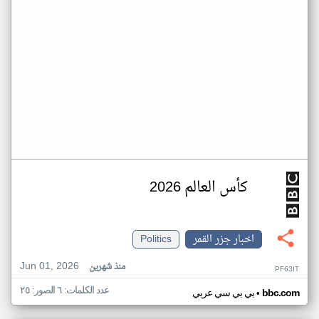
كأس العالم 2026
اخبار جزر القمر
Politics
Jun 01, 2026
منذ شهرين
PF63IT
عدد الكلمات: ٦ الصور: ٢٥
•
bbc.com
بي بي سي عربي