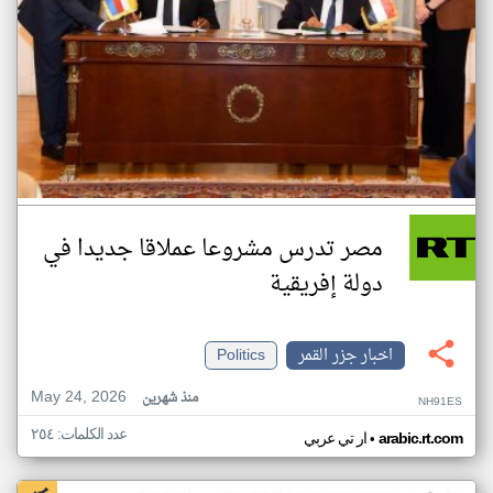
مصر تدرس مشروعا عملاقا جديدا في
دولة إفريقية
اخبار جزر القمر
Politics
May 24, 2026
منذ شهرين
NH91ES
عدد الكلمات: ٢٥٤
•
arabic.rt.com
ار تي عربي