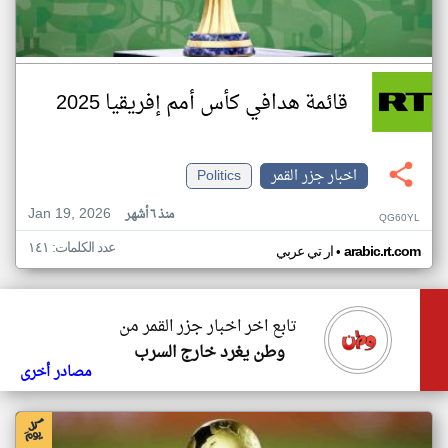
قائمة هدافي كأس أمم إفريقيا 2025
اخبار جزر القمر
Politics
Jan 19, 2026
منذ ٦ أشهر
QG60YL
عدد الكلمات: ١٤١
•
arabic.rt.com
ار تي عربي
تابع اخر اخبار جزر القمر من
وطن يغرد خارج السرب
مصادر أخرى