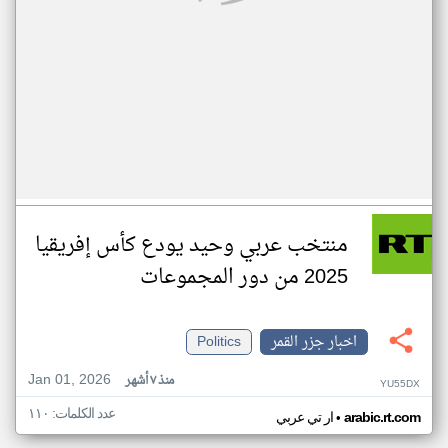
منتخب عربي وحيد يودع كأس إفريقيا
2025 من دور المجموعات
اخبار جزر القمر
Politics
Jan 01, 2026
منذ ٧ أشهر
YU55DX
عدد الكلمات: ١١٠
•
arabic.rt.com
ار تي عربي