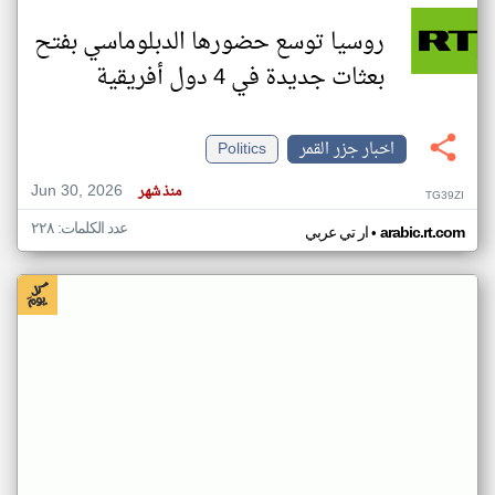
روسيا توسع حضورها الدبلوماسي بفتح
بعثات جديدة في 4 دول أفريقية
اخبار جزر القمر
Politics
Jun 30, 2026
منذ شهر
TG39ZI
عدد الكلمات: ٢٢٨
•
arabic.rt.com
ار تي عربي