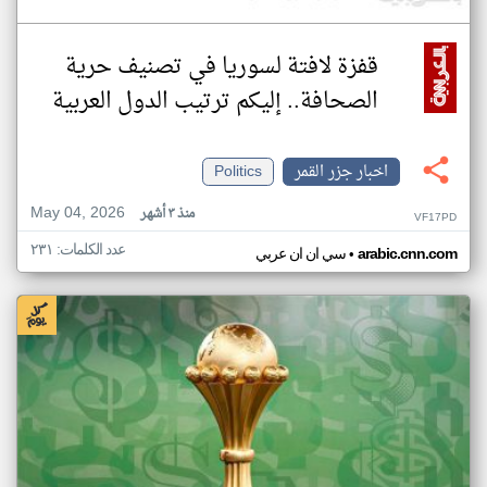
قفزة لافتة لسوريا في تصنيف حرية
الصحافة.. إليكم ترتيب الدول العربية
اخبار جزر القمر
Politics
May 04, 2026
منذ ٣ أشهر
VF17PD
عدد الكلمات: ٢٣١
•
arabic.cnn.com
سي ان ان عربي