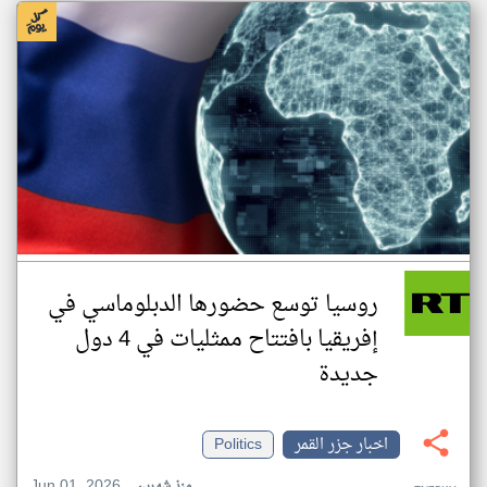
روسيا توسع حضورها الدبلوماسي في
إفريقيا بافتتاح ممثليات في 4 دول
جديدة
اخبار جزر القمر
Politics
Jun 01, 2026