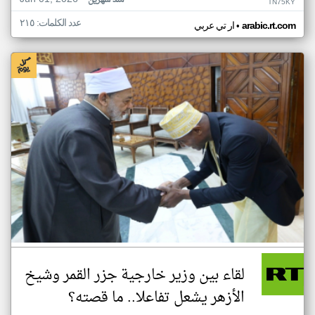
منذ شهرين
TN75KY
عدد الكلمات: ٢١٥
•
arabic.rt.com
ار تي عربي
لقاء بين وزير خارجية جزر القمر وشيخ
الأزهر يشعل تفاعلا.. ما قصته؟