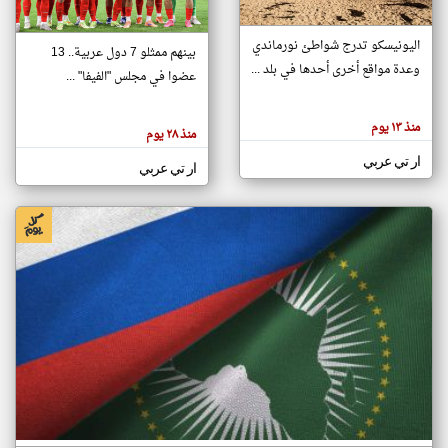
اليونيسكو تدرج شواطئ نورماندي
بينهم ممثلو 7 دول عربية.. 13
klyoum.com
وعدة مواقع أخرى أحدها في بلد ...
تغيير الدولة
عضوا في مجلس "الفيفا" ...
تعبر
مصادر الأخبار من جزر القمر
المقالات
الموجوده
اخبار جزر القمر على مدار الساعة
منذ ١٣ يوم
هنا عن
منذ ٢٨ يوم
وجهة
نظر
أهم اخبار جزر القمر العاجلة والمباشرة
ار تي عربي
كاتبيها.
ار تي عربي