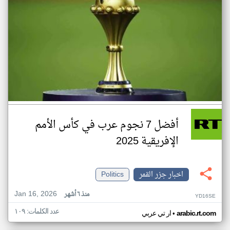
أفضل 7 نجوم عرب في كأس الأمم
الإفريقية 2025
اخبار جزر القمر
Politics
Jan 16, 2026
منذ ٦ أشهر
YD16SE
عدد الكلمات: ١٠٩
•
arabic.rt.com
ار تي عربي