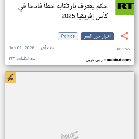
حكم يعترف بارتكابه خطأ فادحا في
كأس إفريقيا 2025
اخبار جزر القمر
Politics
Jan 01, 2026
منذ ٧ أشهر
PG03WV
عدد الكلمات: ٢٢٣
•
arabic.rt.com
ار تي عربي