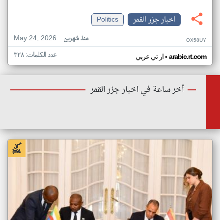
اخبار جزر القمر
Politics
May 24, 2026
منذ شهرين
OX58UY
عدد الكلمات: ٣٢٨
•
arabic.rt.com
ار تي عربي
أخر ساعة في اخبار جزر القمر