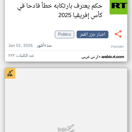
حكم يعترف بارتكابه خطأ فادحا في
كأس إفريقيا 2025
اخبار جزر القمر
Politics
Jan 01, 2026
منذ ٧ أشهر
PG03WV
عدد الكلمات: ٢٢٣
•
arabic.rt.com
ار تي عربي