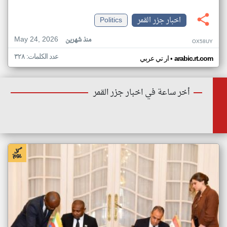
اخبار جزر القمر
Politics
May 24, 2026
منذ شهرين
OX58UY
عدد الكلمات: ٣٢٨
•
arabic.rt.com
ار تي عربي
أخر ساعة في اخبار جزر القمر