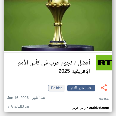
أفضل 7 نجوم عرب في كأس الأمم
الإفريقية 2025
اخبار جزر القمر
Politics
Jan 16, 2026
منذ ٦ أشهر
YD16SE
عدد الكلمات: ١٠٩
•
arabic.rt.com
ار تي عربي