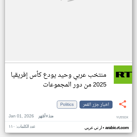
منتخب عربي وحيد يودع كأس إفريقيا
2025 من دور المجموعات
اخبار جزر القمر
Politics
Jan 01, 2026
منذ ٧ أشهر
YU55DX
عدد الكلمات: ١١٠
•
arabic.rt.com
ار تي عربي