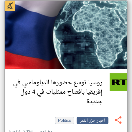
روسيا توسع حضورها الدبلوماسي في
إفريقيا بافتتاح ممثليات في 4 دول
جديدة
اخبار جزر القمر
Politics
Jun 01, 2026