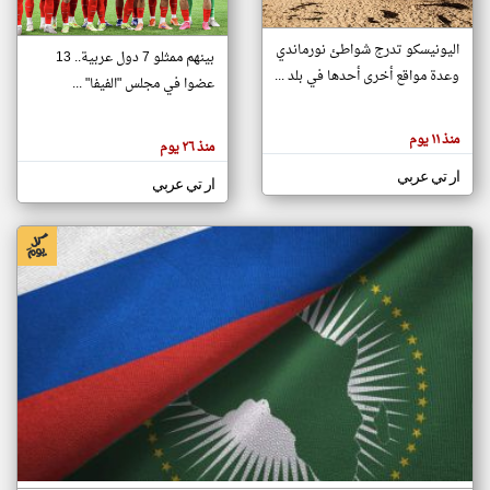
اليونيسكو تدرج شواطئ نورماندي
بينهم ممثلو 7 دول عربية.. 13
klyoum.com
وعدة مواقع أخرى أحدها في بلد ...
تغيير الدولة
عضوا في مجلس "الفيفا" ...
تعبر
مصادر الأخبار من جزر القمر
المقالات
الموجوده
اخبار جزر القمر على مدار الساعة
منذ ١١ يوم
هنا عن
منذ ٢٦ يوم
وجهة
نظر
أهم اخبار جزر القمر العاجلة والمباشرة
ار تي عربي
كاتبيها.
ار تي عربي