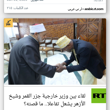
منذ شهرين
TN75KY
عدد الكلمات: ٢١٥
•
arabic.rt.com
ار تي عربي
لقاء بين وزير خارجية جزر القمر وشيخ
الأزهر يشعل تفاعلا.. ما قصته؟