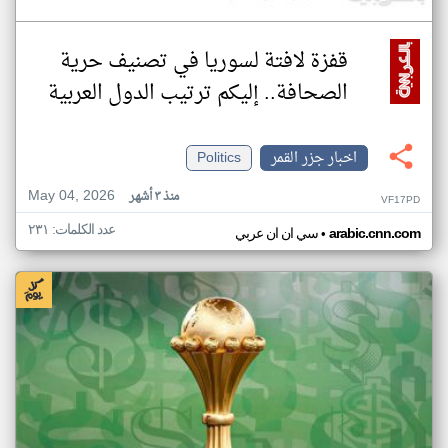
قفزة لافتة لسوريا في تصنيف حرية
الصحافة.. إليكم ترتيب الدول العربية
اخبار جزر القمر
Politics
May 04, 2026
منذ ٣ أشهر
VF17PD
عدد الكلمات: ٢٣١
•
arabic.cnn.com
سي ان ان عربي