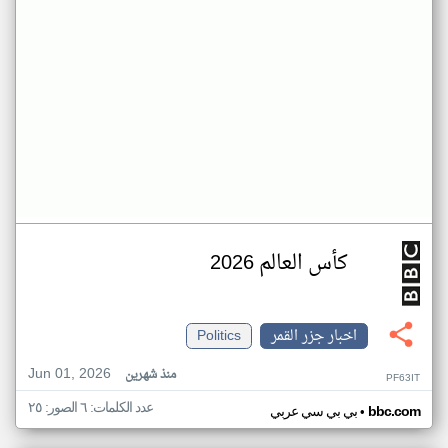
كأس العالم 2026
اخبار جزر القمر
Politics
Jun 01, 2026
منذ شهرين
PF63IT
عدد الكلمات: ٦ الصور: ٢٥
•
bbc.com
بي بي سي عربي