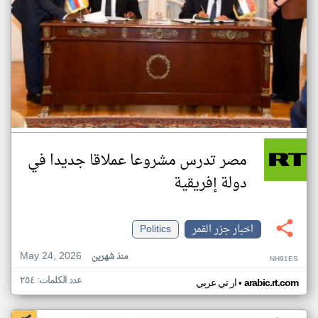
مصر تدرس مشروعا عملاقا جديدا في
دولة إفريقية
اخبار جزر القمر
Politics
May 24, 2026
منذ شهرين
NH91ES
عدد الكلمات: ٢٥٤
•
arabic.rt.com
ار تي عربي