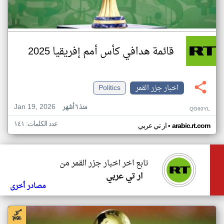
قائمة هدافي كأس أمم إفريقيا 2025
اخبار جزر القمر
Politics
Jan 19, 2026
منذ ٦ أشهر
QG60YL
عدد الكلمات: ١٤١
•
arabic.rt.com
ار تي عربي
تابع اخر اخبار جزر القمر من
ار تي عربي
مصادر أخرى