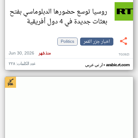
روسيا توسع حضورها الدبلوماسي بفتح
بعثات جديدة في 4 دول أفريقية
اخبار جزر القمر
Politics
Jun 30, 2026
منذ شهر
TG39ZI
عدد الكلمات: ٢٢٨
•
arabic.rt.com
ار تي عربي