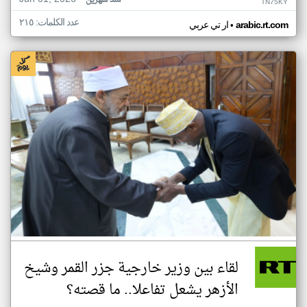
منذ شهرين
TN75KY
عدد الكلمات: ٢١٥
•
arabic.rt.com
ار تي عربي
لقاء بين وزير خارجية جزر القمر وشيخ
الأزهر يشعل تفاعلا.. ما قصته؟