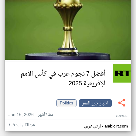
أفضل 7 نجوم عرب في كأس الأمم
الإفريقية 2025
اخبار جزر القمر
Politics
Jan 16, 2026
منذ ٦ أشهر
YD16SE
عدد الكلمات: ١٠٩
•
arabic.rt.com
ار تي عربي