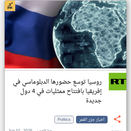
روسيا توسع حضورها الدبلوماسي في
إفريقيا بافتتاح ممثليات في 4 دول
جديدة
اخبار جزر القمر
Politics
Jun 01, 2026