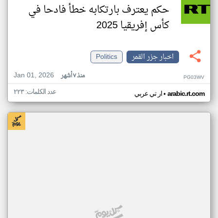
حكم يعترف بارتكابه خطأ فادحا في
كأس إفريقيا 2025
اخبار جزر القمر
Politics
Jan 01, 2026
منذ ٧ أشهر
PG03WV
عدد الكلمات: ٢٢٣
•
arabic.rt.com
ار تي عربي