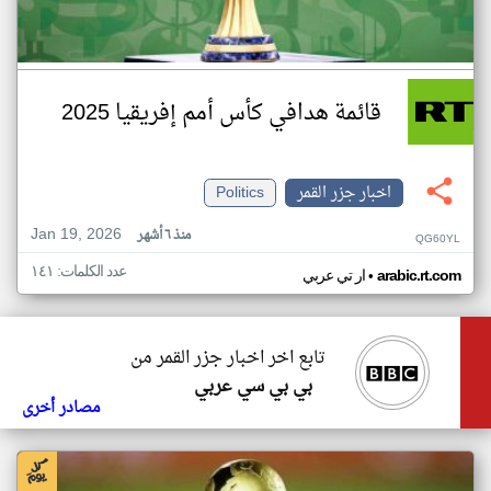
قائمة هدافي كأس أمم إفريقيا 2025
اخبار جزر القمر
Politics
Jan 19, 2026
منذ ٦ أشهر
QG60YL
عدد الكلمات: ١٤١
•
arabic.rt.com
ار تي عربي
تابع اخر اخبار جزر القمر من
بي بي سي عربي
مصادر أخرى