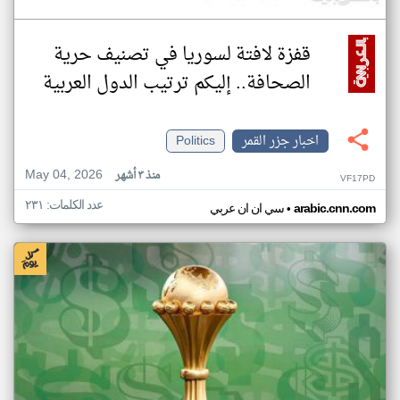
قفزة لافتة لسوريا في تصنيف حرية
الصحافة.. إليكم ترتيب الدول العربية
اخبار جزر القمر
Politics
May 04, 2026
منذ ٣ أشهر
VF17PD
عدد الكلمات: ٢٣١
•
arabic.cnn.com
سي ان ان عربي