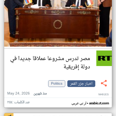
مصر تدرس مشروعا عملاقا جديدا في
دولة إفريقية
اخبار جزر القمر
Politics
May 24, 2026
منذ شهرين
NH91ES
عدد الكلمات: ٢٥٤
•
arabic.rt.com
ار تي عربي