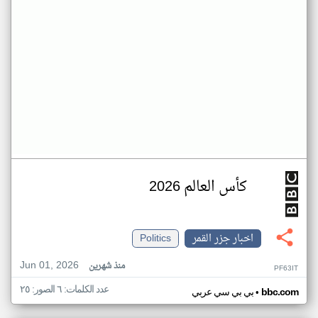
كأس العالم 2026
اخبار جزر القمر
Politics
Jun 01, 2026
منذ شهرين
PF63IT
عدد الكلمات: ٦ الصور: ٢٥
•
bbc.com
بي بي سي عربي