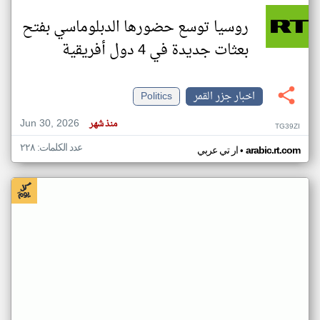
روسيا توسع حضورها الدبلوماسي بفتح
بعثات جديدة في 4 دول أفريقية
اخبار جزر القمر
Politics
Jun 30, 2026
منذ شهر
TG39ZI
عدد الكلمات: ٢٢٨
•
arabic.rt.com
ار تي عربي