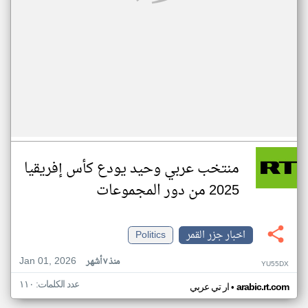
منتخب عربي وحيد يودع كأس إفريقيا
2025 من دور المجموعات
اخبار جزر القمر
Politics
Jan 01, 2026
منذ ٧ أشهر
YU55DX
عدد الكلمات: ١١٠
•
arabic.rt.com
ار تي عربي