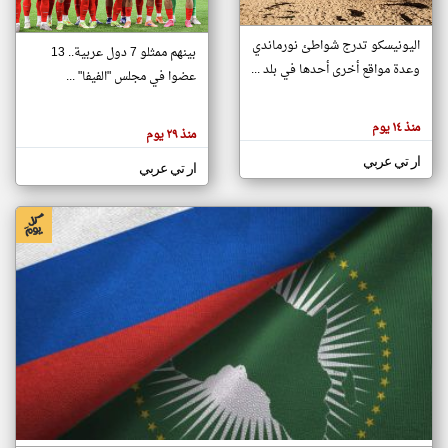
اليونيسكو تدرج شواطئ نورماندي
بينهم ممثلو 7 دول عربية.. 13
klyoum.com
وعدة مواقع أخرى أحدها في بلد ...
تغيير الدولة
عضوا في مجلس "الفيفا" ...
تعبر
مصادر الأخبار من جزر القمر
المقالات
الموجوده
اخبار جزر القمر على مدار الساعة
منذ ١٤ يوم
هنا عن
منذ ٢٩ يوم
وجهة
نظر
أهم اخبار جزر القمر العاجلة والمباشرة
ار تي عربي
كاتبيها.
ار تي عربي