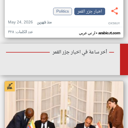
اخبار جزر القمر
Politics
May 24, 2026
منذ شهرين
OX58UY
عدد الكلمات: ٣٢٨
•
arabic.rt.com
ار تي عربي
أخر ساعة في اخبار جزر القمر