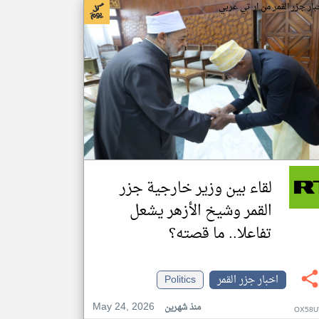
بار جزر القمر من ار تي عربي
لقاء بين وزير خارجية جزر
القمر وشيخ الأزهر يشعل
تفاعلا.. ما قصته؟
اخبار جزر القمر
Politics
May 24, 2026
منذ شهرين
OX58U