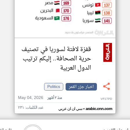
قفزة لافتة لسوريا في تصنيف
حرية الصحافة.. إليكم ترتيب
الدول العربية
اخبار جزر القمر
Politics
May 04, 2026
منذ ٣ أشهر
VF17PD
عدد الكلمات: ٢٣١
•
arabic.cnn.com
سي ان ان عربي