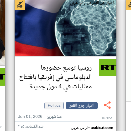
اخبار جزر القمر من ار تي عربي
اخ
روسيا توسع حضورها
الدبلوماسي في إفريقيا بافتتاح
ممثليات في 4 دول جديدة
اخبار جزر القمر
Politics
Jun 01, 2026
منذ شهرين
TN75KY
عدد الكلمات: ٢١٥
•
Y
arabic.rt.com
ار تي عربي