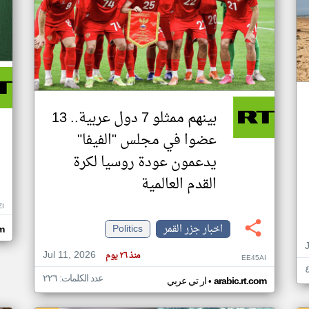
بينهم ممثلو 7 دول عربية.. 13
عضوا في مجلس "الفيفا"
يدعمون عودة روسيا لكرة
القدم العالمية
ZI
اخبار جزر القمر
Politics
om
Jul 11, 2026
منذ ٢٦ يوم
EE45AI
عدد الكلمات: ٢٢٦
•
arabic.rt.com
ار تي عربي