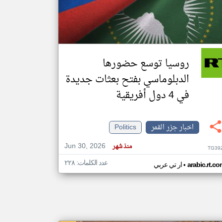
klyoum.com
تغيير الدولة
مصادر الأخبار من جزر القمر
روسيا توسع حضورها
اخبار جزر القمر على مدار الساعة
الدبلوماسي بفتح بعثات جديدة
أهم اخبار جزر القمر العاجلة والمباشرة
في 4 دول أفريقية
اخبار جزر القمر
Politics
Jun 30, 2026
منذ شهر
TG39
عدد الكلمات: ٢٢٨
•
arabic.rt.c
ار تي عربي