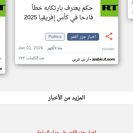
حكم يعترف بارتكابه خطأ
فادحا في كأس إفريقيا 2025
اخبار جزر القمر
Politics
Jan 01, 2026
منذ ٧ أشهر
PG03WV
عدد الكلمات: ٢٢٣
•
X
arabic.rt.com
ار تي عربي
om
المزيد من الأخبار
اخبار جزر القمر على مدار الساعة