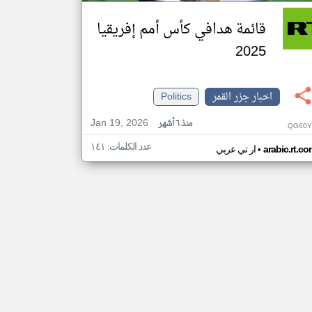
قائمة هدافي كأس أمم إفريقيا
2025
اخبار جزر القمر
Politics
Jan 19, 2026
منذ ٦ أشهر
QG60Y
عدد الكلمات: ١٤١
•
arabic.rt.c
ار تي عربي