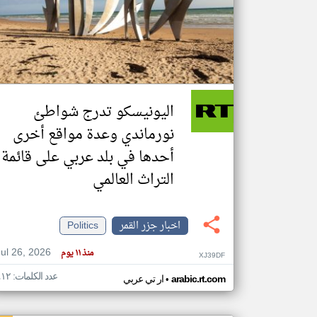
تعبر
المقالات
الموجوده
هنا عن
وجهة
اليونيسكو تدرج شواطئ
نظر
كاتبيها.
نورماندي وعدة مواقع أخرى
أحدها في بلد عربي على قائمة
التراث العالمي
اخبار جزر القمر
Politics
Jul 26, 2026
منذ ١١ يوم
XJ39DF
عدد الكلمات: ٤١٢
•
arabic.rt.com
ار تي عربي