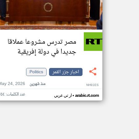
مصر تدرس مشروعا عملاقا
جديدا في دولة إفريقية
اخبار جزر القمر
Politics
May 24, 2026
منذ شهرين
NH91ES
عدد الكلمات: ٢٥٤
•
arabic.rt.com
ار تي عربي