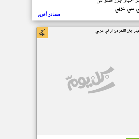
ر اخبار جزر القمر من
ي سي عربي
مصادر أخرى
بار جزر القمر من ار تي عربي