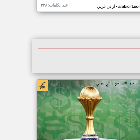
عدد الكلمات: ٣٢٨
•
arabic.rt.c
ار تي عربي
بار جزر القمر من ار تي عربي