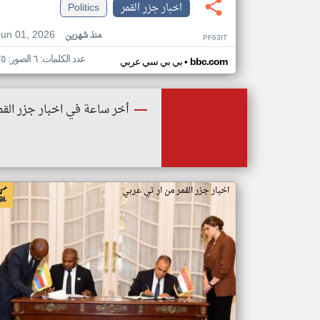
اخبار جزر القمر
Politics
Jun 01, 2026
منذ شهرين
PF63IT
عدد الكلمات: ٦ الصور: ٢٥
•
bbc.com
بي بي سي عربي
أخر ساعة في اخبار جزر القم
اخبار جزر القمر من ار تي عربي