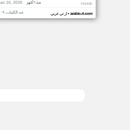
Jan 16, 2026
منذ ٦ أشهر
YD16SE
عدد الكلمات: ١٠٩
•
arabic.rt.com
ار تي عربي