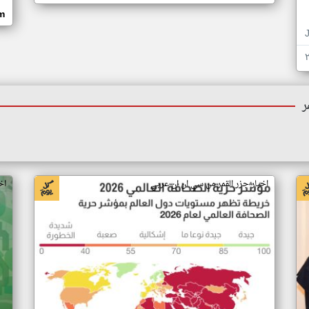
om
ر
اخبار جزر القمر من سي ان ان عربي
اخ