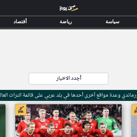
سياسة
رياضة
أقتصاد
أجدد الاخبار
ماندي وعدة مواقع أخرى أحدها في بلد عربي على قائمة التراث العال
اخبار جزر القمر من ار تي عربي
اخ