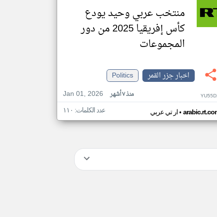
منتخب عربي وحيد يودع
كأس إفريقيا 2025 من دور
المجموعات
اخبار جزر القمر
Politics
Jan 01, 2026
منذ ٧ أشهر
YU55D
عدد الكلمات: ١١٠
•
arabic.rt.c
ار تي عربي