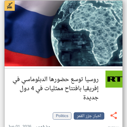
روسيا توسع حضورها الدبلوماسي في
إفريقيا بافتتاح ممثليات في 4 دول
جديدة
اخبار جزر القمر
Politics
Jun 01, 2026