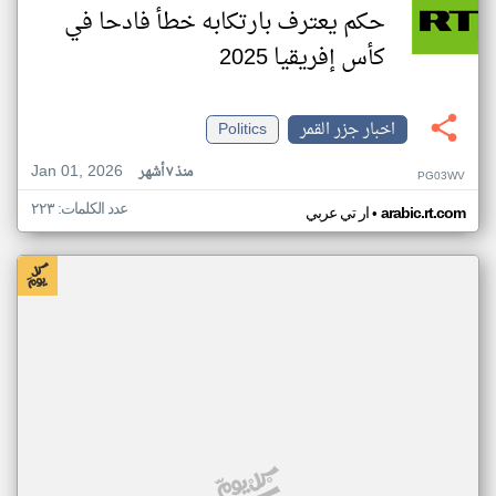
حكم يعترف بارتكابه خطأ فادحا في
كأس إفريقيا 2025
اخبار جزر القمر
Politics
Jan 01, 2026
منذ ٧ أشهر
PG03WV
عدد الكلمات: ٢٢٣
•
arabic.rt.com
ار تي عربي