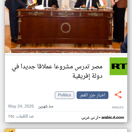
مصر تدرس مشروعا عملاقا جديدا في
دولة إفريقية
اخبار جزر القمر
Politics
May 24, 2026
منذ شهرين
NH91ES
عدد الكلمات: ٢٥٤
•
arabic.rt.com
ار تي عربي