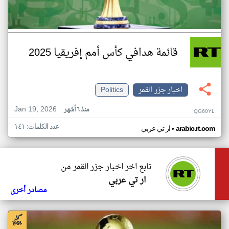
قائمة هدافي كأس أمم إفريقيا 2025
اخبار جزر القمر
Politics
Jan 19, 2026
منذ ٦ أشهر
QG60YL
عدد الكلمات: ١٤١
•
arabic.rt.com
ار تي عربي
تابع اخر اخبار جزر القمر من
ار تي عربي
مصادر أخرى