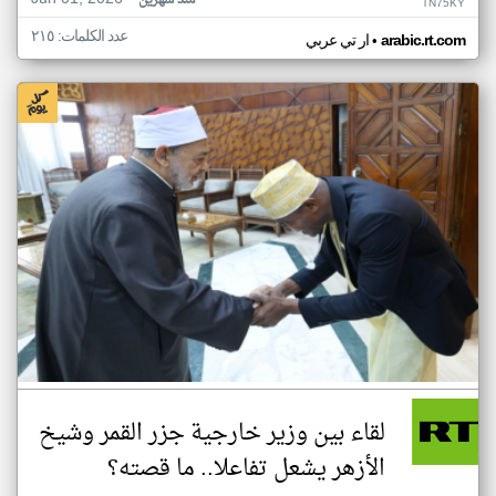
منذ شهرين
TN75KY
عدد الكلمات: ٢١٥
•
arabic.rt.com
ار تي عربي
لقاء بين وزير خارجية جزر القمر وشيخ
الأزهر يشعل تفاعلا.. ما قصته؟