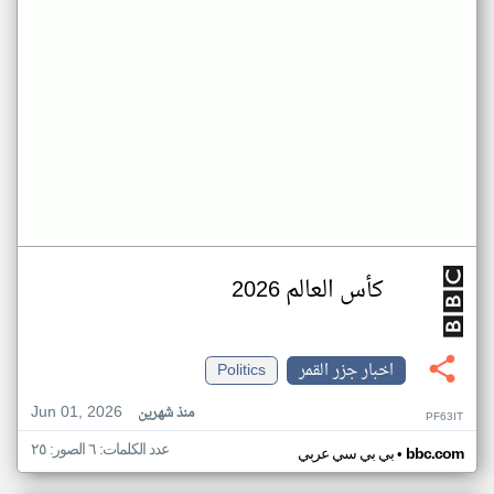
كأس العالم 2026
اخبار جزر القمر
Politics
Jun 01, 2026
منذ شهرين
PF63IT
عدد الكلمات: ٦ الصور: ٢٥
•
bbc.com
بي بي سي عربي