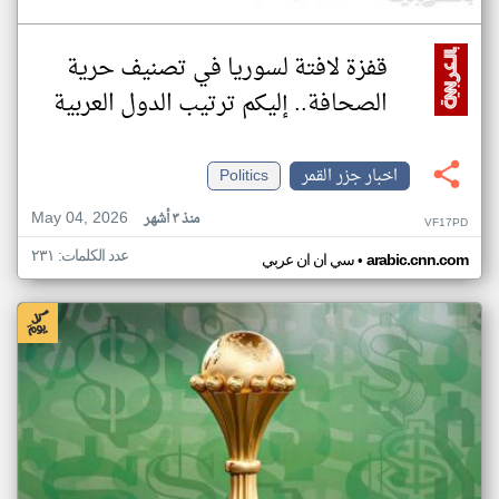
قفزة لافتة لسوريا في تصنيف حرية
الصحافة.. إليكم ترتيب الدول العربية
اخبار جزر القمر
Politics
May 04, 2026
منذ ٣ أشهر
VF17PD
عدد الكلمات: ٢٣١
•
arabic.cnn.com
سي ان ان عربي