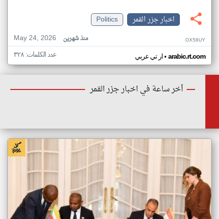
اخبار جزر القمر
Politics
May 24, 2026
منذ شهرين
OX58UY
عدد الكلمات: ٣٢٨
•
arabic.rt.com
ار تي عربي
أخر ساعة في اخبار جزر القمر