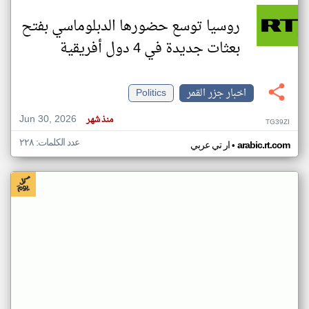
روسيا توسع حضورها الدبلوماسي بفتح
بعثات جديدة في 4 دول أفريقية
اخبار جزر القمر
Politics
Jun 30, 2026
منذ شهر
TG39ZI
عدد الكلمات: ٢٢٨
•
arabic.rt.com
ار تي عربي