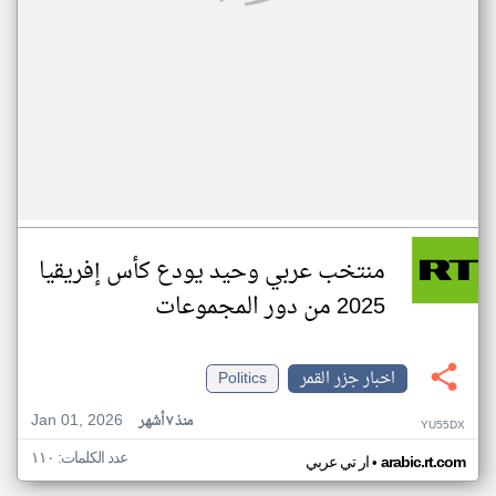
منتخب عربي وحيد يودع كأس إفريقيا
2025 من دور المجموعات
اخبار جزر القمر
Politics
Jan 01, 2026
منذ ٧ أشهر
YU55DX
عدد الكلمات: ١١٠
•
arabic.rt.com
ار تي عربي