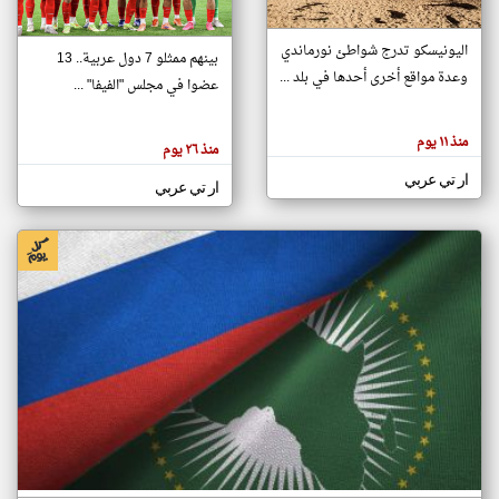
اليونيسكو تدرج شواطئ نورماندي
بينهم ممثلو 7 دول عربية.. 13
klyoum.com
وعدة مواقع أخرى أحدها في بلد ...
تغيير الدولة
عضوا في مجلس "الفيفا" ...
تعبر
مصادر الأخبار من جزر القمر
المقالات
الموجوده
اخبار جزر القمر على مدار الساعة
منذ ١١ يوم
هنا عن
منذ ٢٦ يوم
وجهة
نظر
أهم اخبار جزر القمر العاجلة والمباشرة
ار تي عربي
كاتبيها.
ار تي عربي