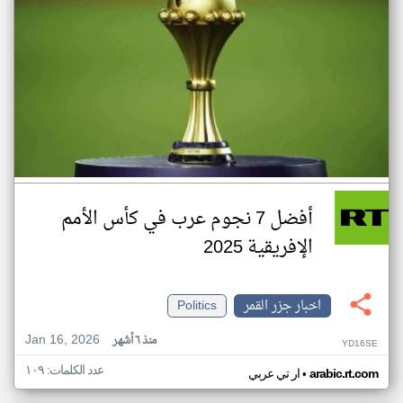
أفضل 7 نجوم عرب في كأس الأمم
الإفريقية 2025
اخبار جزر القمر
Politics
Jan 16, 2026
منذ ٦ أشهر
YD16SE
عدد الكلمات: ١٠٩
•
arabic.rt.com
ار تي عربي