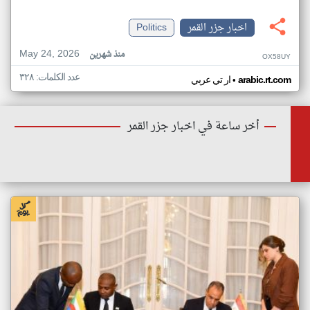
اخبار جزر القمر
Politics
May 24, 2026
منذ شهرين
OX58UY
عدد الكلمات: ٣٢٨
•
arabic.rt.com
ار تي عربي
أخر ساعة في اخبار جزر القمر