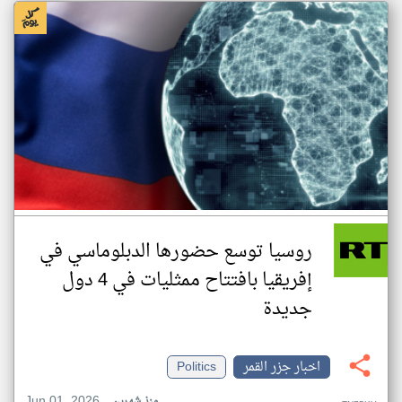
روسيا توسع حضورها الدبلوماسي في
إفريقيا بافتتاح ممثليات في 4 دول
جديدة
اخبار جزر القمر
Politics
Jun 01, 2026