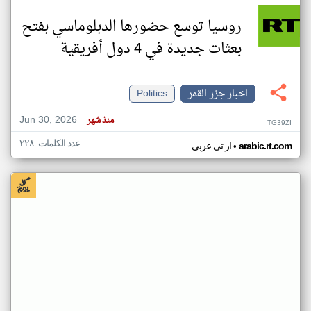
روسيا توسع حضورها الدبلوماسي بفتح
بعثات جديدة في 4 دول أفريقية
اخبار جزر القمر
Politics
Jun 30, 2026
منذ شهر
TG39ZI
عدد الكلمات: ٢٢٨
•
arabic.rt.com
ار تي عربي