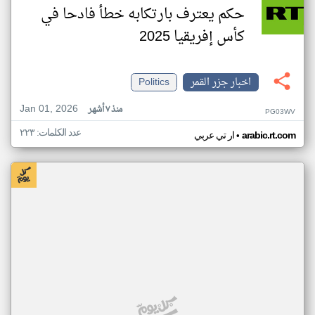
حكم يعترف بارتكابه خطأ فادحا في
كأس إفريقيا 2025
اخبار جزر القمر
Politics
Jan 01, 2026
منذ ٧ أشهر
PG03WV
عدد الكلمات: ٢٢٣
•
arabic.rt.com
ار تي عربي