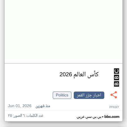
كأس العالم 2026
اخبار جزر القمر
Politics
Jun 01, 2026
منذ شهرين
PF63IT
عدد الكلمات: ٦ الصور: ٢٥
•
bbc.com
بي بي سي عربي