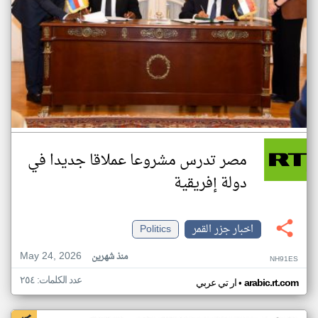
مصر تدرس مشروعا عملاقا جديدا في
دولة إفريقية
اخبار جزر القمر
Politics
May 24, 2026
منذ شهرين
NH91ES
عدد الكلمات: ٢٥٤
•
arabic.rt.com
ار تي عربي