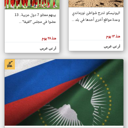
اليونيسكو تدرج شواطئ نورماندي
بينهم ممثلو 7 دول عربية.. 13
klyoum.com
وعدة مواقع أخرى أحدها في بلد ...
تغيير الدولة
عضوا في مجلس "الفيفا" ...
تعبر
مصادر الأخبار من جزر القمر
المقالات
الموجوده
اخبار جزر القمر على مدار الساعة
منذ ١٣ يوم
هنا عن
منذ ٢٨ يوم
وجهة
نظر
أهم اخبار جزر القمر العاجلة والمباشرة
ار تي عربي
كاتبيها.
ار تي عربي