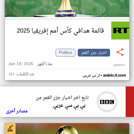
قائمة هدافي كأس أمم إفريقيا 2025
اخبار جزر القمر
Politics
Jan 19, 2026
منذ ٦ أشهر
QG60YL
عدد الكلمات: ١٤١
•
arabic.rt.com
ار تي عربي
تابع اخر اخبار جزر القمر من
بي بي سي عربي
مصادر أخرى