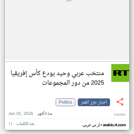
منتخب عربي وحيد يودع كأس إفريقيا
2025 من دور المجموعات
اخبار جزر القمر
Politics
Jan 01, 2026
منذ ٧ أشهر
YU55DX
عدد الكلمات: ١١٠
•
arabic.rt.com
ار تي عربي