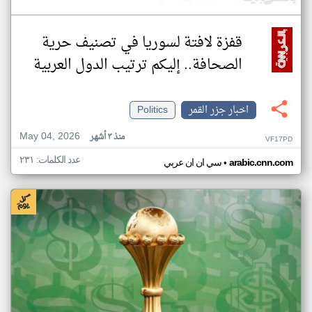
قفزة لافتة لسوريا في تصنيف حرية
الصحافة.. إليكم ترتيب الدول العربية
اخبار جزر القمر
Politics
May 04, 2026
منذ ٣ أشهر
VF17PD
عدد الكلمات: ٢٣١
•
arabic.cnn.com
سي ان ان عربي