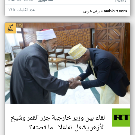
منذ شهرين
TN75KY
عدد الكلمات: ٢١٥
•
arabic.rt.com
ار تي عربي
لقاء بين وزير خارجية جزر القمر وشيخ
الأزهر يشعل تفاعلا.. ما قصته؟