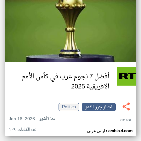
أفضل 7 نجوم عرب في كأس الأمم
الإفريقية 2025
اخبار جزر القمر
Politics
Jan 16, 2026
منذ ٦ أشهر
YD16SE
عدد الكلمات: ١٠٩
•
arabic.rt.com
ار تي عربي