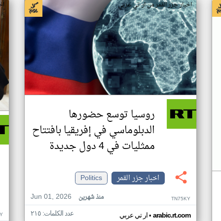
اخبار جزر القمر من ار تي عربي
اخ
روسيا توسع حضورها
الدبلوماسي في إفريقيا بافتتاح
ممثليات في 4 دول جديدة
اخبار جزر القمر
Politics
Jun 01, 2026
منذ شهرين
TN75KY
عدد الكلمات: ٢١٥
•
Y
arabic.rt.com
ار تي عربي