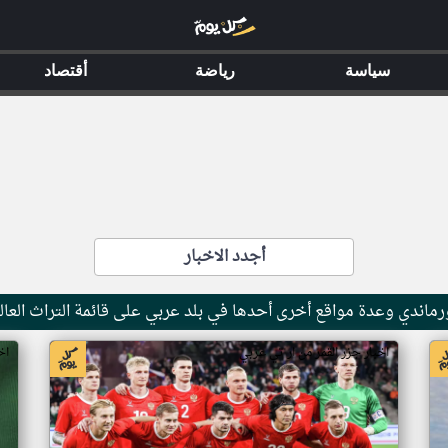
سياسة
رياضة
أقتصاد
أجدد الاخبار
ماندي وعدة مواقع أخرى أحدها في بلد عربي على قائمة التراث العال
اخبار جزر القمر من ار تي عربي
اخ