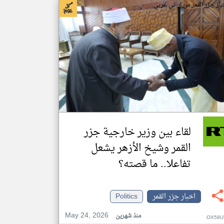
بار جزر القمر من ار تي عربي
لقاء بين وزير خارجية جزر
القمر وشيخ الأزهر يشعل
تفاعلا.. ما قصته؟
اخبار جزر القمر
Politics
May 24, 2026
منذ شهرين
OX58U