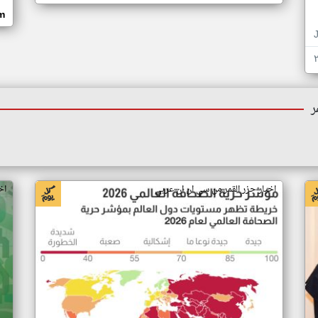
om
ر
اخبار جزر القمر من سي ان ان عربي
اخ