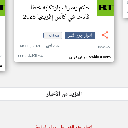
حكم يعترف بارتكابه خطأ
فادحا في كأس إفريقيا 2025
اخبار جزر القمر
Politics
Jan 01, 2026
منذ ٧ أشهر
PG03WV
عدد الكلمات: ٢٢٣
•
X
arabic.rt.com
ار تي عربي
om
المزيد من الأخبار
اخبار جزر القمر على مدار الساعة