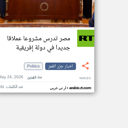
مصر تدرس مشروعا عملاقا
جديدا في دولة إفريقية
اخبار جزر القمر
Politics
May 24, 2026
منذ شهرين
NH91ES
عدد الكلمات: ٢٥٤
•
arabic.rt.com
ار تي عربي