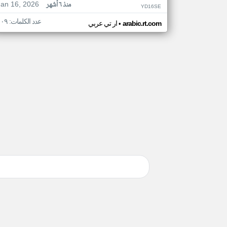
Jan 16, 2026
منذ ٦ أشهر
YD16SE
عدد الكلمات: ١٠٩
•
arabic.rt.com
ار تي عربي