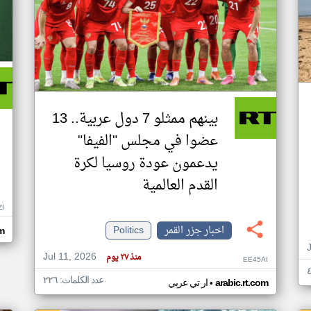
بينهم ممثلو 7 دول عربية.. 13
عضوا في مجلس "الفيفا"
يدعمون عودة روسيا لكرة
القدم العالمية
ZI
اخبار جزر القمر
Politics
om
Jul 11, 2026
منذ ٢٧ يوم
EE45AI
عدد الكلمات: ٢٢٦
•
arabic.rt.com
ار تي عربي