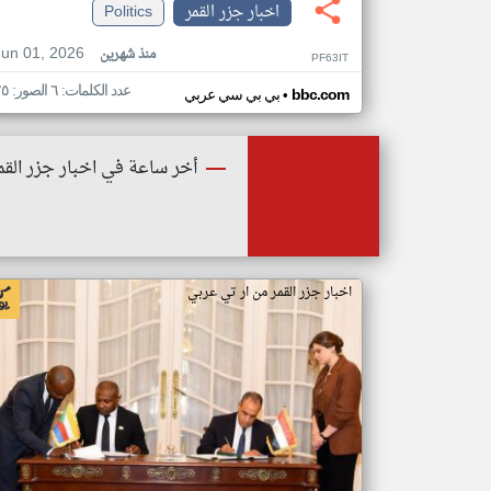
اخبار جزر القمر
Politics
Jun 01, 2026
منذ شهرين
PF63IT
عدد الكلمات: ٦ الصور: ٢٥
•
bbc.com
بي بي سي عربي
أخر ساعة في اخبار جزر القم
اخبار جزر القمر من ار تي عربي