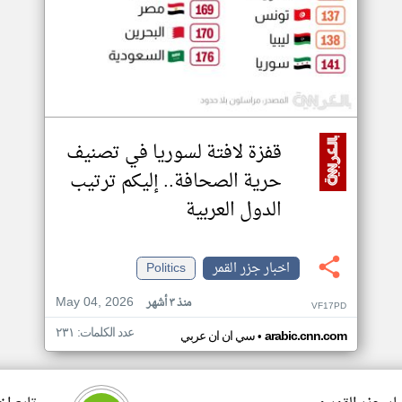
قفزة لافتة لسوريا في تصنيف
حرية الصحافة.. إليكم ترتيب
الدول العربية
اخبار جزر القمر
Politics
May 04, 2026
منذ ٣ أشهر
VF17PD
عدد الكلمات: ٢٣١
•
arabic.cnn.com
سي ان ان عربي