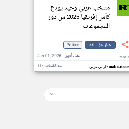
منتخب عربي وحيد يودع
كأس إفريقيا 2025 من دور
المجموعات
اخبار جزر القمر
Politics
Jan 01, 2026
منذ ٧ أشهر
YU55D
عدد الكلمات: ١١٠
•
arabic.rt.c
ار تي عربي