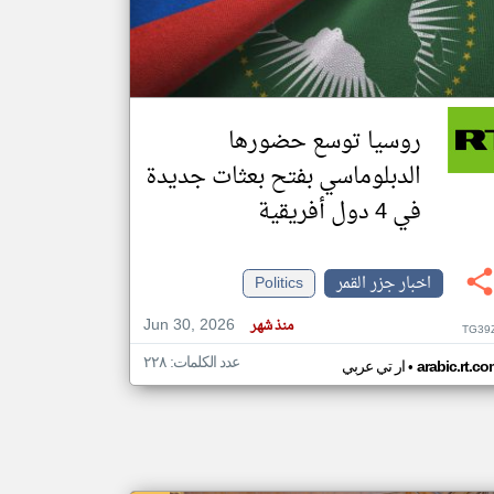
klyoum.com
تغيير الدولة
مصادر الأخبار من جزر القمر
روسيا توسع حضورها
اخبار جزر القمر على مدار الساعة
الدبلوماسي بفتح بعثات جديدة
أهم اخبار جزر القمر العاجلة والمباشرة
في 4 دول أفريقية
اخبار جزر القمر
Politics
Jun 30, 2026
منذ شهر
TG39
عدد الكلمات: ٢٢٨
•
arabic.rt.c
ار تي عربي