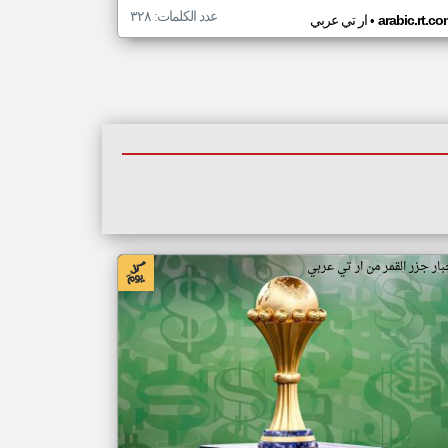
عدد الكلمات: ٣٢٨
•
arabic.rt.c
ار تي عربي
بار جزر القمر من ار تي عربي