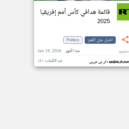
قائمة هدافي كأس أمم إفريقيا
2025
اخبار جزر القمر
Politics
Jan 19, 2026
منذ ٦ أشهر
QG60Y
عدد الكلمات: ١٤١
•
arabic.rt.c
ار تي عربي