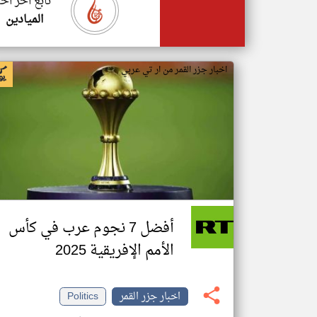
تابع اخر اخب
الميادين
اخبار جزر القمر من ار تي عربي
أفضل 7 نجوم عرب في كأس
الأمم الإفريقية 2025
اخبار جزر القمر
Politics