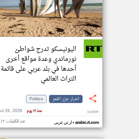
تعبر
المقالات
الموجوده
هنا عن
وجهة
اليونيسكو تدرج شواطئ
نظر
كاتبيها.
نورماندي وعدة مواقع أخرى
أحدها في بلد عربي على قائمة
التراث العالمي
اخبار جزر القمر
Politics
Jul 26, 2026
منذ ١٢ يوم
XJ39DF
عدد الكلمات: ٤١٢
•
arabic.rt.com
ار تي عربي