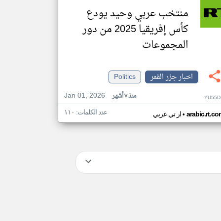
منتخب عربي وحيد يودع
كأس إفريقيا 2025 من دور
المجموعات
اخبار جزر القمر
Politics
Jan 01, 2026
منذ ٧ أشهر
YU55D
عدد الكلمات: ١١٠
•
arabic.rt.c
ار تي عربي