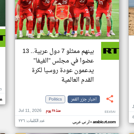
بينهم ممثلو 7 دول عربية.. 13
عضوا في مجلس "الفيفا"
يدعمون عودة روسيا لكرة
القدم العالمية
ZI
اخبار جزر القمر
Politics
om
Jul 11, 2026
منذ ٢٥ يوم
EE45AI
عدد الكلمات: ٢٢٦
•
arabic.rt.com
ار تي عربي