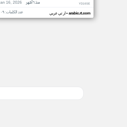
Jan 16, 2026
منذ ٦ أشهر
YD16SE
عدد الكلمات: ١٠٩
•
arabic.rt.com
ار تي عربي