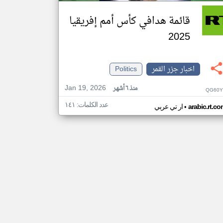
قائمة هدافي كأس أمم إفريقيا
2025
اخبار جزر القمر
Politics
Jan 19, 2026
منذ ٦ أشهر
QG60Y
عدد الكلمات: ١٤١
•
arabic.rt.c
ار تي عربي