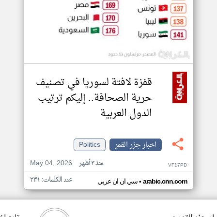
قفزة لافتة لسوريا في تصنيف
حرية الصحافة.. إليكم ترتيب
الدول العربية
اخبار جزر القمر
Politics
May 04, 2026
منذ ٣ أشهر
VF17PD
عدد الكلمات: ٢٣١
•
arabic.cnn.com
سي ان ان عربي