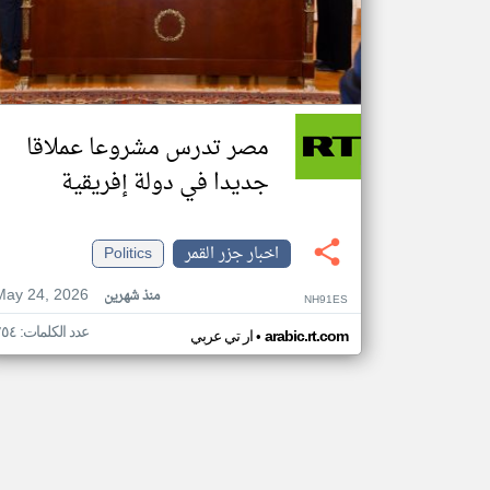
مصر تدرس مشروعا عملاقا
جديدا في دولة إفريقية
اخبار جزر القمر
Politics
May 24, 2026
منذ شهرين
NH91ES
عدد الكلمات: ٢٥٤
•
arabic.rt.com
ار تي عربي