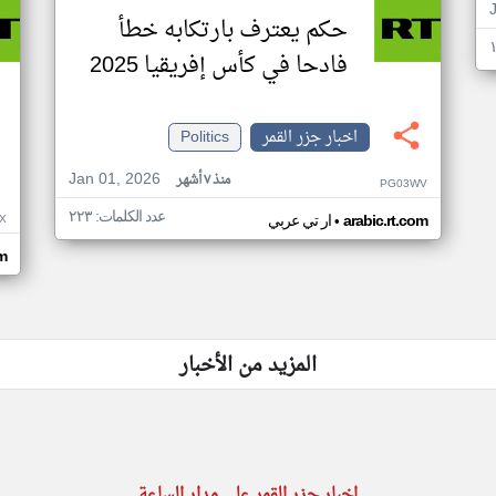
حكم يعترف بارتكابه خطأ
فادحا في كأس إفريقيا 2025
اخبار جزر القمر
Politics
Jan 01, 2026
منذ ٧ أشهر
PG03WV
عدد الكلمات: ٢٢٣
•
X
arabic.rt.com
ار تي عربي
om
المزيد من الأخبار
اخبار جزر القمر على مدار الساعة