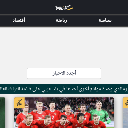
سياسة
رياضة
أقتصاد
أجدد الاخبار
ماندي وعدة مواقع أخرى أحدها في بلد عربي على قائمة التراث العال
اخبار جزر القمر من ار تي عربي
اخ