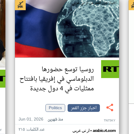
اخبار جزر القمر من ار تي عربي
اخ
روسيا توسع حضورها
الدبلوماسي في إفريقيا بافتتاح
ممثليات في 4 دول جديدة
اخبار جزر القمر
Politics
Jun 01, 2026
منذ شهرين
TN75KY
عدد الكلمات: ٢١٥
•
Y
arabic.rt.com
ار تي عربي