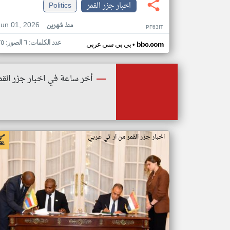
اخبار جزر القمر
Politics
Jun 01, 2026
منذ شهرين
PF63IT
عدد الكلمات: ٦ الصور: ٢٥
•
bbc.com
بي بي سي عربي
أخر ساعة في اخبار جزر القم
اخبار جزر القمر من ار تي عربي