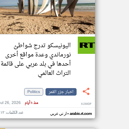
تعبر
المقالات
الموجوده
هنا عن
وجهة
اليونيسكو تدرج شواطئ
نظر
كاتبيها.
نورماندي وعدة مواقع أخرى
أحدها في بلد عربي على قائمة
التراث العالمي
اخبار جزر القمر
Politics
Jul 26, 2026
منذ ١٠ أيام
XJ39DF
عدد الكلمات: ٤١٢
•
arabic.rt.com
ار تي عربي