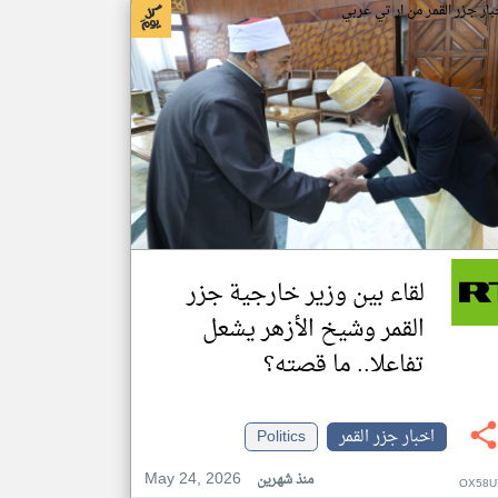
بار جزر القمر من ار تي عربي
لقاء بين وزير خارجية جزر
القمر وشيخ الأزهر يشعل
تفاعلا.. ما قصته؟
اخبار جزر القمر
Politics
May 24, 2026
منذ شهرين
OX58U