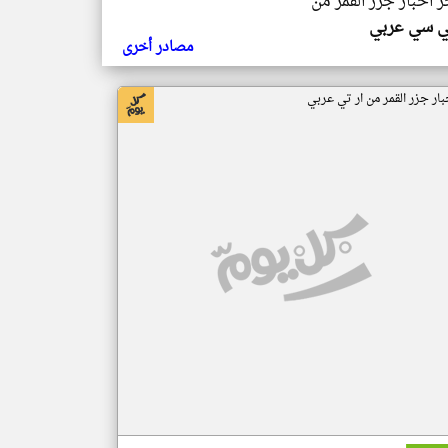
ر اخبار جزر القمر من
ي سي عربي
مصادر أخرى
بار جزر القمر من ار تي عربي