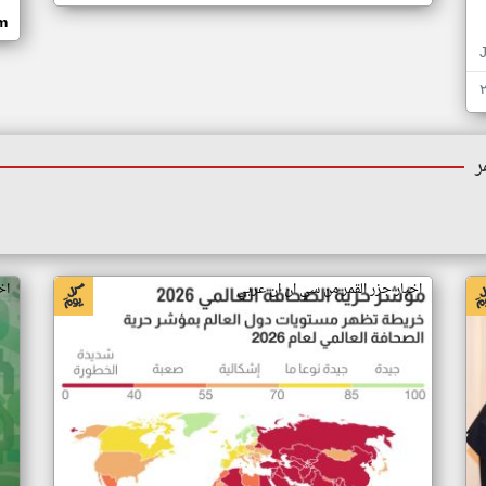
om
ر
اخبار جزر القمر من سي ان ان عربي
اخ