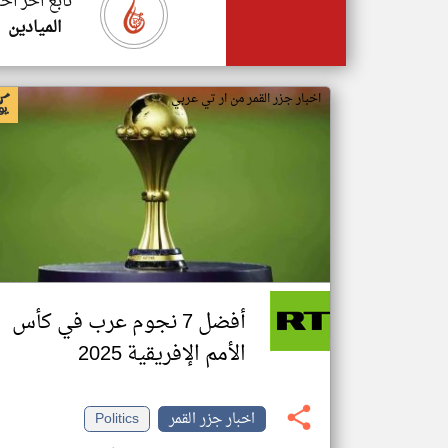
تابع اخر اخب
الميادين
اخبار جزر القمر من ار تي عربي
أفضل 7 نجوم عرب في كأس
الأمم الإفريقية 2025
اخبار جزر القمر
Politics