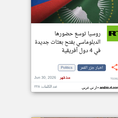
klyoum.com
تغيير الدولة
مصادر الأخبار من جزر القمر
روسيا توسع حضورها
اخبار جزر القمر على مدار الساعة
الدبلوماسي بفتح بعثات جديدة
أهم اخبار جزر القمر العاجلة والمباشرة
في 4 دول أفريقية
اخبار جزر القمر
Politics
Jun 30, 2026
منذ شهر
TG39
عدد الكلمات: ٢٢٨
•
arabic.rt.c
ار تي عربي