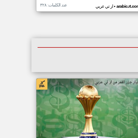
عدد الكلمات: ٣٢٨
•
arabic.rt.c
ار تي عربي
بار جزر القمر من ار تي عربي