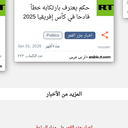
حكم يعترف بارتكابه خطأ
فادحا في كأس إفريقيا 2025
اخبار جزر القمر
Politics
Jan 01, 2026
منذ ٧ أشهر
PG03WV
عدد الكلمات: ٢٢٣
•
X
arabic.rt.com
ار تي عربي
om
المزيد من الأخبار
اخبار جزر القمر على مدار الساعة