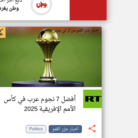
تابع اخر اخب
وطن يغرد
اخبار جزر القمر من ار تي عربي
أفضل 7 نجوم عرب في كأس
الأمم الإفريقية 2025
اخبار جزر القمر
Politics