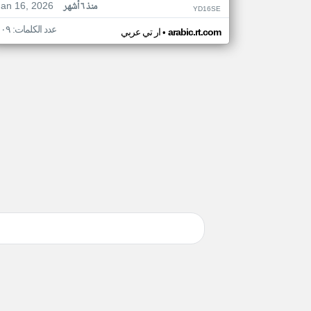
Jan 16, 2026
منذ ٦ أشهر
YD16SE
عدد الكلمات: ١٠٩
•
arabic.rt.com
ار تي عربي