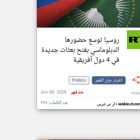
klyoum.com
تغيير الدولة
مصادر الأخبار من جزر القمر
روسيا توسع حضورها
اخبار جزر القمر على مدار الساعة
الدبلوماسي بفتح بعثات جديدة
أهم اخبار جزر القمر العاجلة والمباشرة
في 4 دول أفريقية
اخبار جزر القمر
Politics
Jun 30, 2026
منذ شهر
TG39
عدد الكلمات: ٢٢٨
•
arabic.rt.c
ار تي عربي