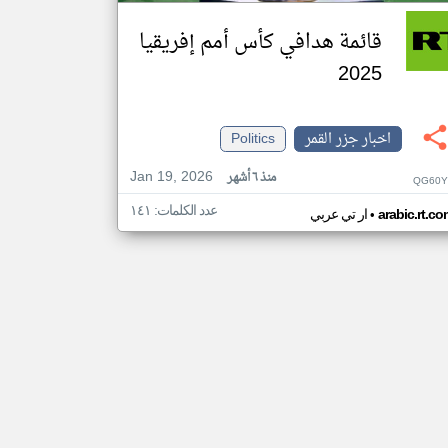
قائمة هدافي كأس أمم إفريقيا
2025
اخبار جزر القمر
Politics
Jan 19, 2026
منذ ٦ أشهر
QG60Y
عدد الكلمات: ١٤١
•
arabic.rt.c
ار تي عربي