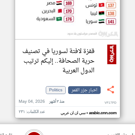
قفزة لافتة لسوريا في تصنيف
حرية الصحافة.. إليكم ترتيب
الدول العربية
اخبار جزر القمر
Politics
May 04, 2026
منذ ٣ أشهر
VF17PD
عدد الكلمات: ٢٣١
•
arabic.cnn.com
سي ان ان عربي