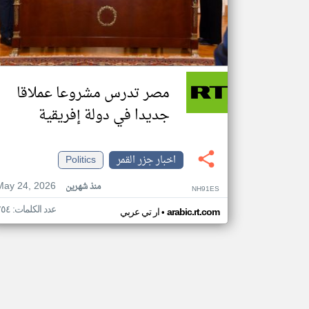
مصر تدرس مشروعا عملاقا
جديدا في دولة إفريقية
اخبار جزر القمر
Politics
May 24, 2026
منذ شهرين
NH91ES
عدد الكلمات: ٢٥٤
•
arabic.rt.com
ار تي عربي