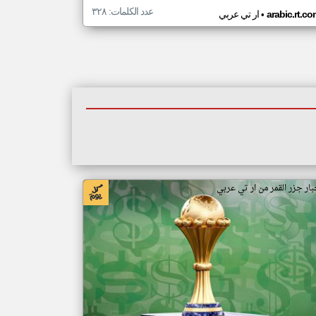
عدد الكلمات: ٣٢٨
•
arabic.rt.c
ار تي عربي
بار جزر القمر من ار تي عربي