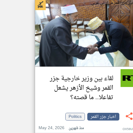
بار جزر القمر من ار تي عربي
لقاء بين وزير خارجية جزر
القمر وشيخ الأزهر يشعل
تفاعلا.. ما قصته؟
اخبار جزر القمر
Politics
May 24, 2026
منذ شهرين
OX58U