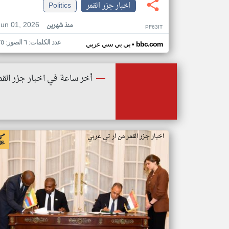
اخبار جزر القمر
Politics
Jun 01, 2026
منذ شهرين
PF63IT
عدد الكلمات: ٦ الصور: ٢٥
•
bbc.com
بي بي سي عربي
أخر ساعة في اخبار جزر القم
اخبار جزر القمر من ار تي عربي