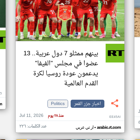
بينهم ممثلو 7 دول عربية.. 13
عضوا في مجلس "الفيفا"
يدعمون عودة روسيا لكرة
القدم العالمية
ZI
اخبار جزر القمر
Politics
om
Jul 11, 2026
منذ ٢٨ يوم
EE45AI
عدد الكلمات: ٢٢٦
•
arabic.rt.com
ار تي عربي