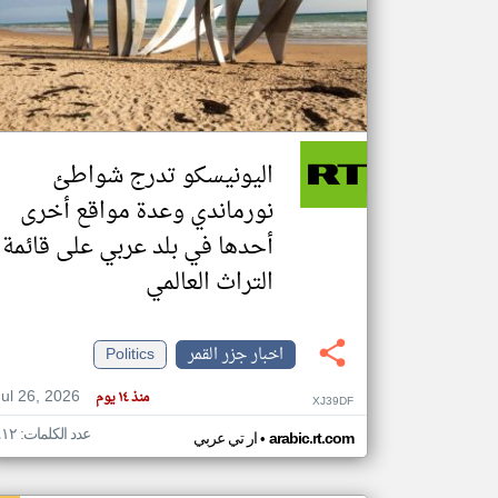
تعبر
المقالات
الموجوده
هنا عن
وجهة
اليونيسكو تدرج شواطئ
نظر
كاتبيها.
نورماندي وعدة مواقع أخرى
أحدها في بلد عربي على قائمة
التراث العالمي
اخبار جزر القمر
Politics
Jul 26, 2026
منذ ١٤ يوم
XJ39DF
عدد الكلمات: ٤١٢
•
arabic.rt.com
ار تي عربي