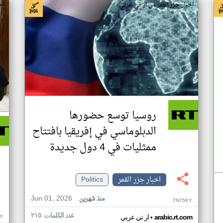
اخبار جزر القمر من ار تي عربي
اخ
روسيا توسع حضورها
الدبلوماسي في إفريقيا بافتتاح
ممثليات في 4 دول جديدة
اخبار جزر القمر
Politics
Jun 01, 2026
منذ شهرين
TN75KY
عدد الكلمات: ٢١٥
•
Y
arabic.rt.com
ار تي عربي