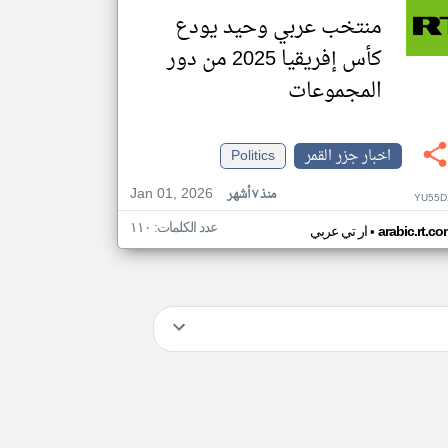
منتخب عربي وحيد يودع
كأس إفريقيا 2025 من دور
المجموعات
اخبار جزر القمر
Politics
Jan 01, 2026
منذ ٧ أشهر
YU55D
عدد الكلمات: ١١٠
•
arabic.rt.c
ار تي عربي