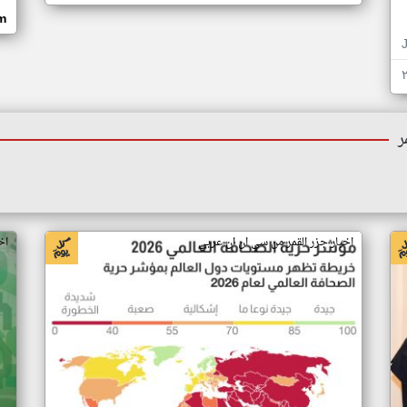
om
ر
اخبار جزر القمر من سي ان ان عربي
اخ