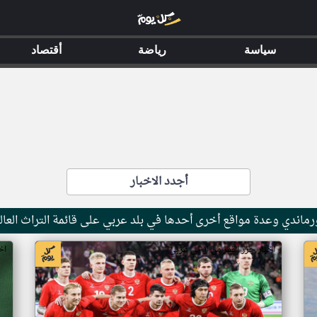
سياسة
رياضة
أقتصاد
أجدد الاخبار
ماندي وعدة مواقع أخرى أحدها في بلد عربي على قائمة التراث العال
اخبار جزر القمر من ار تي عربي
اخ