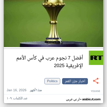
أفضل 7 نجوم عرب في كأس الأمم
الإفريقية 2025
اخبار جزر القمر
Politics
Jan 16, 2026
منذ ٦ أشهر
YD16SE
عدد الكلمات: ١٠٩
•
arabic.rt.com
ار تي عربي