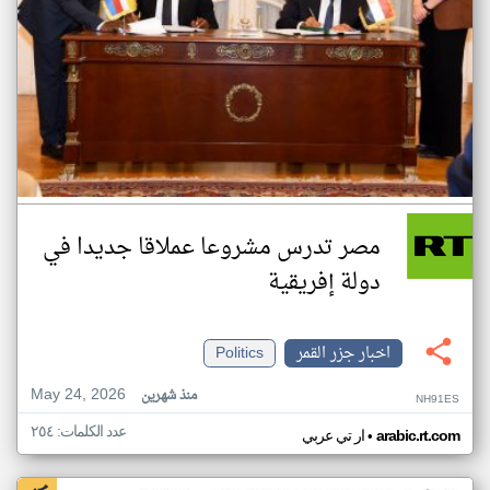
مصر تدرس مشروعا عملاقا جديدا في
دولة إفريقية
اخبار جزر القمر
Politics
May 24, 2026
منذ شهرين
NH91ES
عدد الكلمات: ٢٥٤
•
arabic.rt.com
ار تي عربي