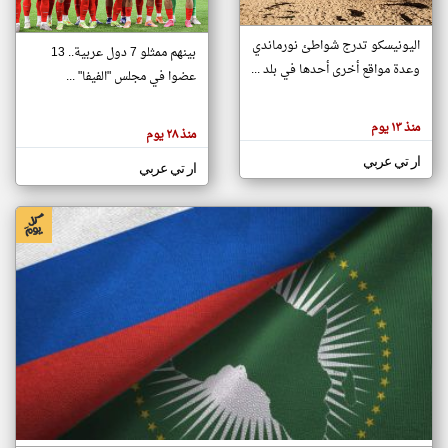
اليونيسكو تدرج شواطئ نورماندي
بينهم ممثلو 7 دول عربية.. 13
klyoum.com
وعدة مواقع أخرى أحدها في بلد ...
تغيير الدولة
عضوا في مجلس "الفيفا" ...
تعبر
مصادر الأخبار من جزر القمر
المقالات
الموجوده
اخبار جزر القمر على مدار الساعة
منذ ١٣ يوم
هنا عن
منذ ٢٨ يوم
وجهة
نظر
أهم اخبار جزر القمر العاجلة والمباشرة
ار تي عربي
كاتبيها.
ار تي عربي