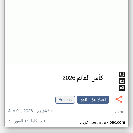
كأس العالم 2026
اخبار جزر القمر
Politics
Jun 01, 2026
منذ شهرين
PF63IT
عدد الكلمات: ٦ الصور: ٢٥
•
bbc.com
بي بي سي عربي