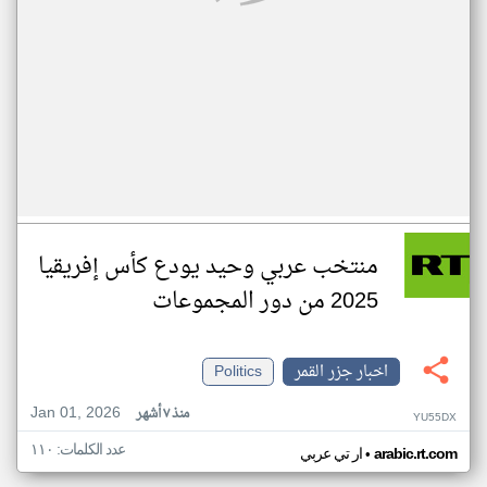
منتخب عربي وحيد يودع كأس إفريقيا
2025 من دور المجموعات
اخبار جزر القمر
Politics
Jan 01, 2026
منذ ٧ أشهر
YU55DX
عدد الكلمات: ١١٠
•
arabic.rt.com
ار تي عربي