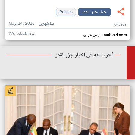
اخبار جزر القمر
Politics
May 24, 2026
منذ شهرين
OX58UY
عدد الكلمات: ٣٢٨
•
arabic.rt.com
ار تي عربي
أخر ساعة في اخبار جزر القمر