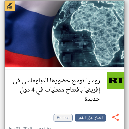
روسيا توسع حضورها الدبلوماسي في
إفريقيا بافتتاح ممثليات في 4 دول
جديدة
اخبار جزر القمر
Politics
Jun 01, 2026