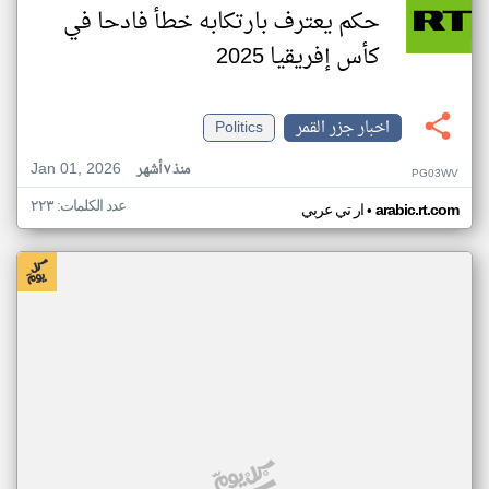
حكم يعترف بارتكابه خطأ فادحا في
كأس إفريقيا 2025
اخبار جزر القمر
Politics
Jan 01, 2026
منذ ٧ أشهر
PG03WV
عدد الكلمات: ٢٢٣
•
arabic.rt.com
ار تي عربي