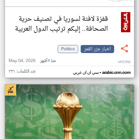
قفزة لافتة لسوريا في تصنيف حرية
الصحافة.. إليكم ترتيب الدول العربية
اخبار جزر القمر
Politics
May 04, 2026
منذ ٣ أشهر
VF17PD
عدد الكلمات: ٢٣١
•
arabic.cnn.com
سي ان ان عربي