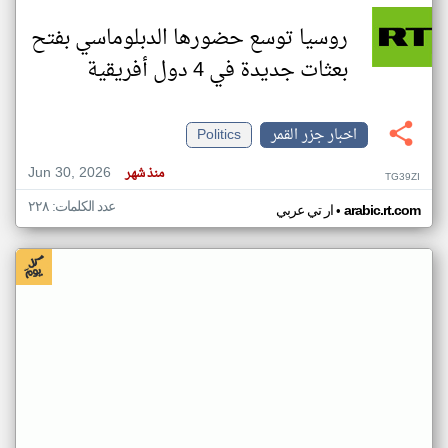
روسيا توسع حضورها الدبلوماسي بفتح
بعثات جديدة في 4 دول أفريقية
اخبار جزر القمر
Politics
Jun 30, 2026
منذ شهر
TG39ZI
عدد الكلمات: ٢٢٨
•
arabic.rt.com
ار تي عربي