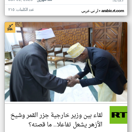
منذ شهرين
TN75KY
عدد الكلمات: ٢١٥
•
arabic.rt.com
ار تي عربي
لقاء بين وزير خارجية جزر القمر وشيخ
الأزهر يشعل تفاعلا.. ما قصته؟