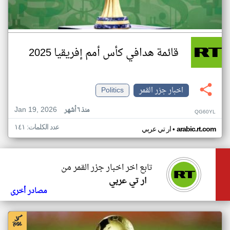
قائمة هدافي كأس أمم إفريقيا 2025
اخبار جزر القمر
Politics
Jan 19, 2026
منذ ٦ أشهر
QG60YL
عدد الكلمات: ١٤١
•
arabic.rt.com
ار تي عربي
تابع اخر اخبار جزر القمر من
ار تي عربي
مصادر أخرى