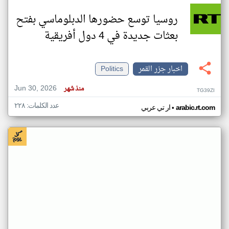
روسيا توسع حضورها الدبلوماسي بفتح
بعثات جديدة في 4 دول أفريقية
اخبار جزر القمر
Politics
Jun 30, 2026
منذ شهر
TG39ZI
عدد الكلمات: ٢٢٨
•
arabic.rt.com
ار تي عربي