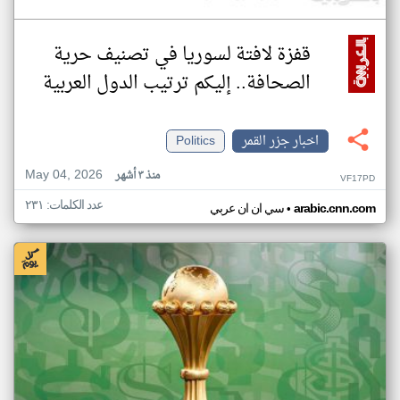
قفزة لافتة لسوريا في تصنيف حرية
الصحافة.. إليكم ترتيب الدول العربية
اخبار جزر القمر
Politics
May 04, 2026
منذ ٣ أشهر
VF17PD
عدد الكلمات: ٢٣١
•
arabic.cnn.com
سي ان ان عربي