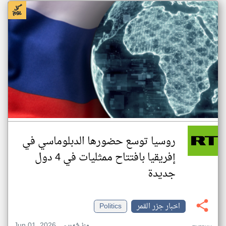
روسيا توسع حضورها الدبلوماسي في
إفريقيا بافتتاح ممثليات في 4 دول
جديدة
اخبار جزر القمر
Politics
Jun 01, 2026