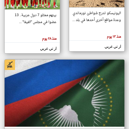
اليونيسكو تدرج شواطئ نورماندي
بينهم ممثلو 7 دول عربية.. 13
klyoum.com
وعدة مواقع أخرى أحدها في بلد ...
تغيير الدولة
عضوا في مجلس "الفيفا" ...
تعبر
مصادر الأخبار من جزر القمر
المقالات
الموجوده
اخبار جزر القمر على مدار الساعة
منذ ١٣ يوم
هنا عن
منذ ٢٨ يوم
وجهة
نظر
أهم اخبار جزر القمر العاجلة والمباشرة
ار تي عربي
كاتبيها.
ار تي عربي