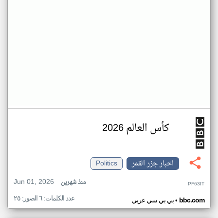
كأس العالم 2026
اخبار جزر القمر
Politics
Jun 01, 2026
منذ شهرين
PF63IT
عدد الكلمات: ٦ الصور: ٢٥
•
bbc.com
بي بي سي عربي