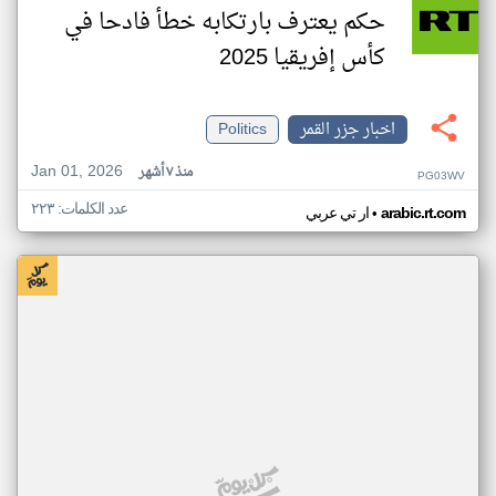
حكم يعترف بارتكابه خطأ فادحا في
كأس إفريقيا 2025
اخبار جزر القمر
Politics
Jan 01, 2026
منذ ٧ أشهر
PG03WV
عدد الكلمات: ٢٢٣
•
arabic.rt.com
ار تي عربي