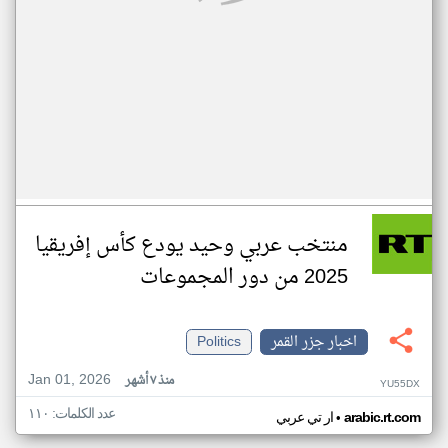
منتخب عربي وحيد يودع كأس إفريقيا
2025 من دور المجموعات
اخبار جزر القمر
Politics
Jan 01, 2026
منذ ٧ أشهر
YU55DX
عدد الكلمات: ١١٠
•
arabic.rt.com
ار تي عربي