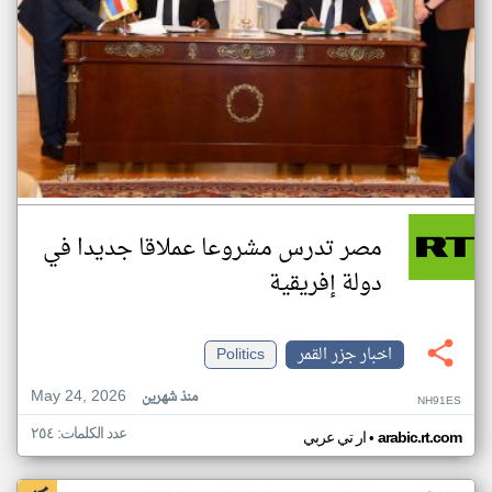
مصر تدرس مشروعا عملاقا جديدا في
دولة إفريقية
اخبار جزر القمر
Politics
May 24, 2026
منذ شهرين
NH91ES
عدد الكلمات: ٢٥٤
•
arabic.rt.com
ار تي عربي