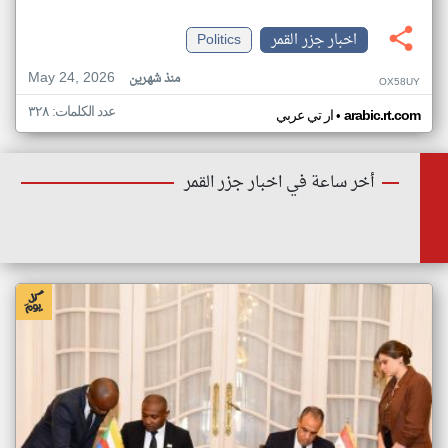
اخبار جزر القمر
Politics
May 24, 2026
منذ شهرين
OX58UY
عدد الكلمات: ٣٢٨
•
arabic.rt.com
ار تي عربي
أخر ساعة في اخبار جزر القمر