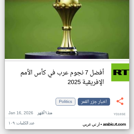
أفضل 7 نجوم عرب في كأس الأمم
الإفريقية 2025
اخبار جزر القمر
Politics
Jan 16, 2026
منذ ٦ أشهر
YD16SE
عدد الكلمات: ١٠٩
•
arabic.rt.com
ار تي عربي