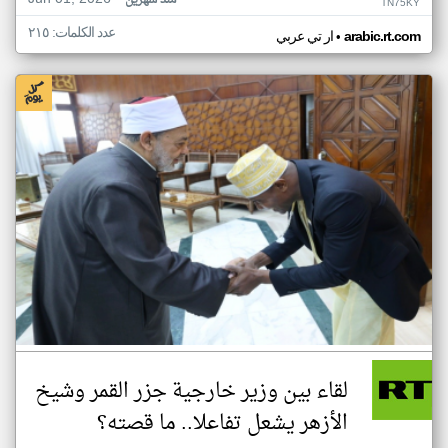
منذ شهرين
TN75KY
عدد الكلمات: ٢١٥
•
arabic.rt.com
ار تي عربي
لقاء بين وزير خارجية جزر القمر وشيخ
الأزهر يشعل تفاعلا.. ما قصته؟