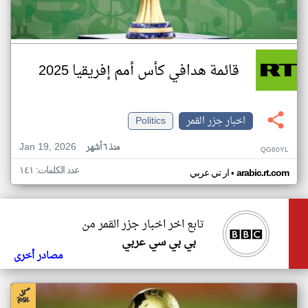
قائمة هدافي كأس أمم إفريقيا 2025
اخبار جزر القمر
Politics
Jan 19, 2026
منذ ٦ أشهر
QG60YL
عدد الكلمات: ١٤١
•
arabic.rt.com
ار تي عربي
تابع اخر اخبار جزر القمر من
بي بي سي عربي
مصادر أخرى