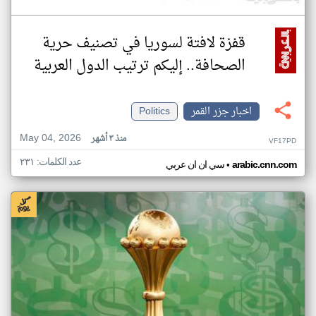
قفزة لافتة لسوريا في تصنيف حرية
الصحافة.. إليكم ترتيب الدول العربية
اخبار جزر القمر
Politics
May 04, 2026
منذ ٣ أشهر
VF17PD
عدد الكلمات: ٢٣١
•
arabic.cnn.com
سي ان ان عربي