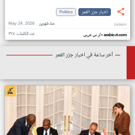
اخبار جزر القمر
Politics
May 24, 2026
منذ شهرين
OX58UY
عدد الكلمات: ٣٢٨
•
arabic.rt.com
ار تي عربي
أخر ساعة في اخبار جزر القمر