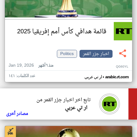
قائمة هدافي كأس أمم إفريقيا 2025
اخبار جزر القمر
Politics
Jan 19, 2026
منذ ٦ أشهر
QG60YL
عدد الكلمات: ١٤١
•
arabic.rt.com
ار تي عربي
تابع اخر اخبار جزر القمر من
ار تي عربي
مصادر أخرى