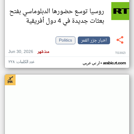
روسيا توسع حضورها الدبلوماسي بفتح
بعثات جديدة في 4 دول أفريقية
اخبار جزر القمر
Politics
Jun 30, 2026
منذ شهر
TG39ZI
عدد الكلمات: ٢٢٨
•
arabic.rt.com
ار تي عربي