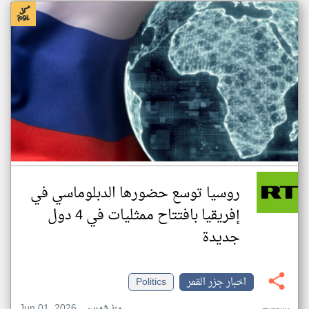
روسيا توسع حضورها الدبلوماسي في
إفريقيا بافتتاح ممثليات في 4 دول
جديدة
اخبار جزر القمر
Politics
Jun 01, 2026