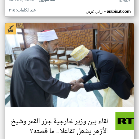
منذ شهرين
TN75KY
عدد الكلمات: ٢١٥
•
arabic.rt.com
ار تي عربي
لقاء بين وزير خارجية جزر القمر وشيخ
الأزهر يشعل تفاعلا.. ما قصته؟