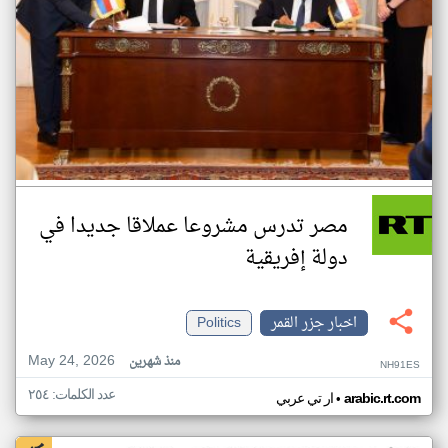
مصر تدرس مشروعا عملاقا جديدا في
دولة إفريقية
اخبار جزر القمر
Politics
May 24, 2026
منذ شهرين
NH91ES
عدد الكلمات: ٢٥٤
•
arabic.rt.com
ار تي عربي