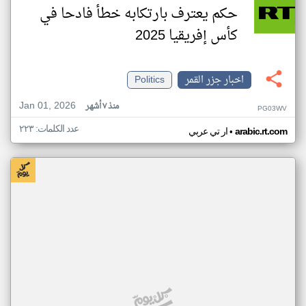
حكم يعترف بارتكابه خطأ فادحا في
كأس إفريقيا 2025
اخبار جزر القمر
Politics
Jan 01, 2026
منذ ٧ أشهر
PG03WV
عدد الكلمات: ٢٢٣
•
arabic.rt.com
ار تي عربي