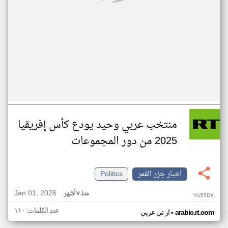
منتخب عربي وحيد يودع كأس إفريقيا
2025 من دور المجموعات
اخبار جزر القمر
Politics
Jan 01, 2026
منذ ٧ أشهر
YU55DX
عدد الكلمات: ١١٠
•
arabic.rt.com
ار تي عربي