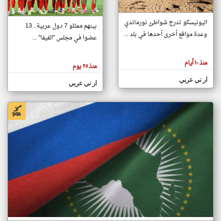
اليونيسكو تدرج شواطئ نورماندي
بينهم ممثلو 7 دول عربية.. 13
klyoum.com
وعدة مواقع أخرى أحدها في بلد ...
تغيير الدولة
عضوا في مجلس "الفيفا" ...
تعبر
مصادر الأخبار من جزر القمر
المقالات
الموجوده
اخبار جزر القمر على مدار الساعة
منذ ١٠ أيام
هنا عن
منذ ٢٥ يوم
وجهة
نظر
أهم اخبار جزر القمر العاجلة والمباشرة
ار تي عربي
كاتبيها.
ار تي عربي