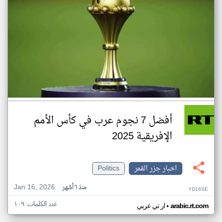
أفضل 7 نجوم عرب في كأس الأمم
الإفريقية 2025
اخبار جزر القمر
Politics
Jan 16, 2026
منذ ٦ أشهر
YD16SE
عدد الكلمات: ١٠٩
•
arabic.rt.com
ار تي عربي