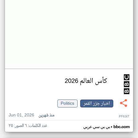
كأس العالم 2026
اخبار جزر القمر
Politics
Jun 01, 2026
منذ شهرين
PF63IT
عدد الكلمات: ٦ الصور: ٢٥
•
bbc.com
بي بي سي عربي