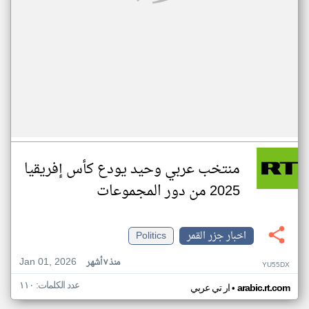
منتخب عربي وحيد يودع كأس إفريقيا
2025 من دور المجموعات
اخبار جزر القمر
Politics
Jan 01, 2026
منذ ٧ أشهر
YU55DX
عدد الكلمات: ١١٠
•
arabic.rt.com
ار تي عربي