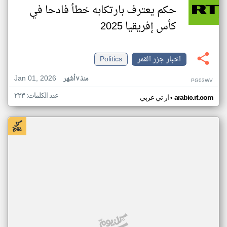
حكم يعترف بارتكابه خطأ فادحا في
كأس إفريقيا 2025
اخبار جزر القمر
Politics
Jan 01, 2026
منذ ٧ أشهر
PG03WV
عدد الكلمات: ٢٢٣
•
arabic.rt.com
ار تي عربي