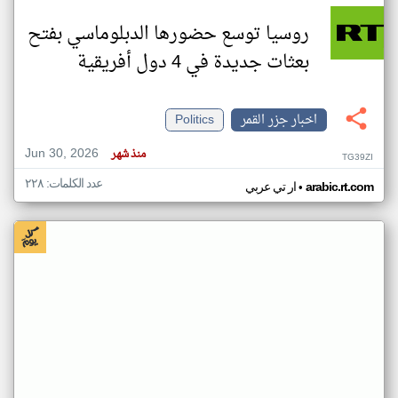
روسيا توسع حضورها الدبلوماسي بفتح
بعثات جديدة في 4 دول أفريقية
اخبار جزر القمر
Politics
Jun 30, 2026
منذ شهر
TG39ZI
عدد الكلمات: ٢٢٨
•
arabic.rt.com
ار تي عربي