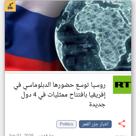
روسيا توسع حضورها الدبلوماسي في
إفريقيا بافتتاح ممثليات في 4 دول
جديدة
اخبار جزر القمر
Politics
Jun 01, 2026