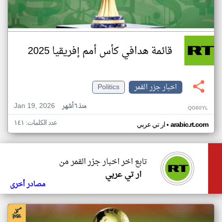
قائمة هدافي كأس أمم إفريقيا 2025
اخبار جزر القمر
Politics
Jan 19, 2026
منذ ٦ أشهر
QG60YL
عدد الكلمات: ١٤١
•
arabic.rt.com
ار تي عربي
تابع اخر اخبار جزر القمر من
ار تي عربي
مصادر أخرى