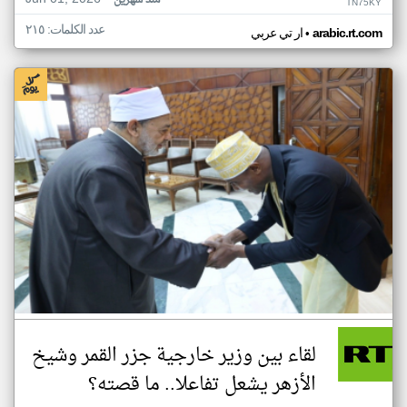
منذ شهرين
TN75KY
عدد الكلمات: ٢١٥
•
arabic.rt.com
ار تي عربي
لقاء بين وزير خارجية جزر القمر وشيخ
الأزهر يشعل تفاعلا.. ما قصته؟