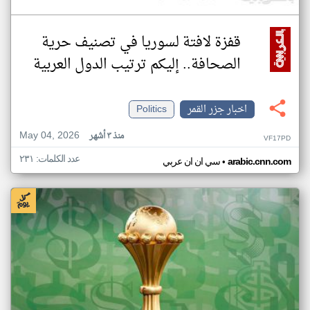
قفزة لافتة لسوريا في تصنيف حرية
الصحافة.. إليكم ترتيب الدول العربية
اخبار جزر القمر
Politics
May 04, 2026
منذ ٣ أشهر
VF17PD
عدد الكلمات: ٢٣١
•
arabic.cnn.com
سي ان ان عربي