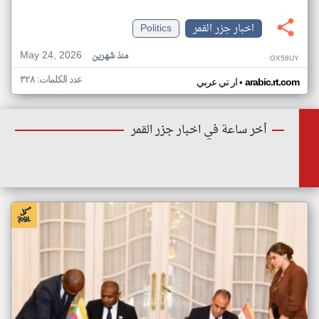
اخبار جزر القمر
Politics
May 24, 2026
منذ شهرين
OX58UY
عدد الكلمات: ٣٢٨
•
arabic.rt.com
ار تي عربي
أخر ساعة في اخبار جزر القمر