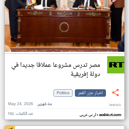
مصر تدرس مشروعا عملاقا جديدا في
دولة إفريقية
اخبار جزر القمر
Politics
May 24, 2026
منذ شهرين
NH91ES
عدد الكلمات: ٢٥٤
•
arabic.rt.com
ار تي عربي