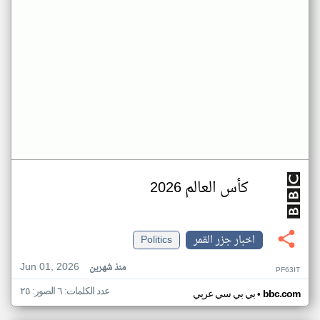
كأس العالم 2026
اخبار جزر القمر
Politics
Jun 01, 2026
منذ شهرين
PF63IT
عدد الكلمات: ٦ الصور: ٢٥
•
bbc.com
بي بي سي عربي