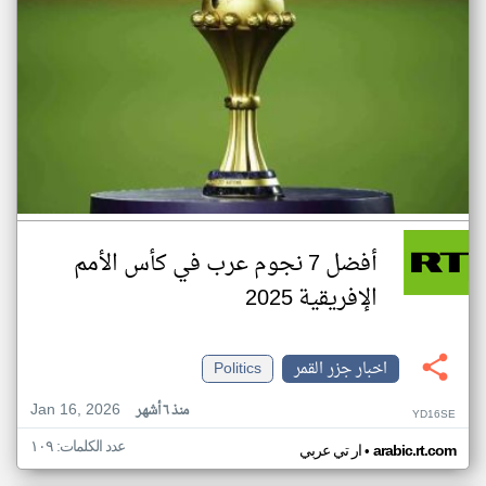
أفضل 7 نجوم عرب في كأس الأمم
الإفريقية 2025
اخبار جزر القمر
Politics
Jan 16, 2026
منذ ٦ أشهر
YD16SE
عدد الكلمات: ١٠٩
•
arabic.rt.com
ار تي عربي