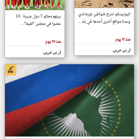
اليونيسكو تدرج شواطئ نورماندي
بينهم ممثلو 7 دول عربية.. 13
klyoum.com
وعدة مواقع أخرى أحدها في بلد ...
تغيير الدولة
عضوا في مجلس "الفيفا" ...
تعبر
مصادر الأخبار من جزر القمر
المقالات
الموجوده
اخبار جزر القمر على مدار الساعة
منذ ١٢ يوم
هنا عن
منذ ٢٧ يوم
وجهة
نظر
أهم اخبار جزر القمر العاجلة والمباشرة
ار تي عربي
كاتبيها.
ار تي عربي