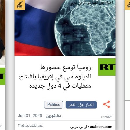
اخبار جزر القمر من ار تي عربي
اخ
روسيا توسع حضورها
الدبلوماسي في إفريقيا بافتتاح
ممثليات في 4 دول جديدة
اخبار جزر القمر
Politics
Jun 01, 2026
منذ شهرين
TN75KY
عدد الكلمات: ٢١٥
•
Y
arabic.rt.com
ار تي عربي