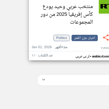
منتخب عربي وحيد يودع
كأس إفريقيا 2025 من دور
المجموعات
اخبار جزر القمر
Politics
Jan 01, 2026
منذ ٧ أشهر
YU55D
عدد الكلمات: ١١٠
•
arabic.rt.c
ار تي عربي