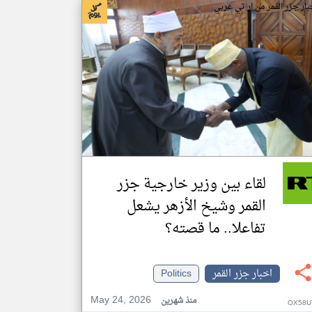
بار جزر القمر من ار تي عربي
لقاء بين وزير خارجية جزر
القمر وشيخ الأزهر يشعل
تفاعلا.. ما قصته؟
اخبار جزر القمر
Politics
May 24, 2026
منذ شهرين
OX58U