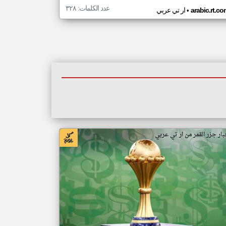
عدد الكلمات: ٣٢٨
•
arabic.rt.c
ار تي عربي
بار جزر القمر من ار تي عربي