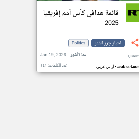
قائمة هدافي كأس أمم إفريقيا
2025
اخبار جزر القمر
Politics
Jan 19, 2026
منذ ٦ أشهر
QG60Y
عدد الكلمات: ١٤١
•
arabic.rt.c
ار تي عربي