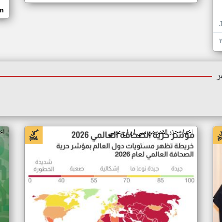
om
ر
اخبار جزر القمر من سي ان ان عربي
اخ