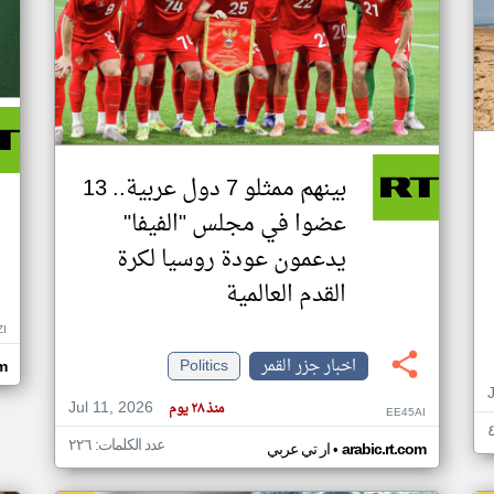
بينهم ممثلو 7 دول عربية.. 13
عضوا في مجلس "الفيفا"
يدعمون عودة روسيا لكرة
القدم العالمية
ZI
اخبار جزر القمر
Politics
om
Jul 11, 2026
منذ ٢٨ يوم
EE45AI
عدد الكلمات: ٢٢٦
•
arabic.rt.com
ار تي عربي