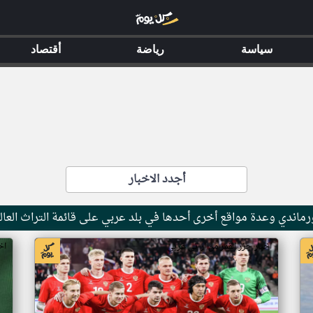
سياسة
رياضة
أقتصاد
أجدد الاخبار
ماندي وعدة مواقع أخرى أحدها في بلد عربي على قائمة التراث العال
اخبار جزر القمر من ار تي عربي
اخ