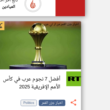
تابع اخر اخب
الميادين
اخبار جزر القمر من ار تي عربي
أفضل 7 نجوم عرب في كأس
الأمم الإفريقية 2025
اخبار جزر القمر
Politics