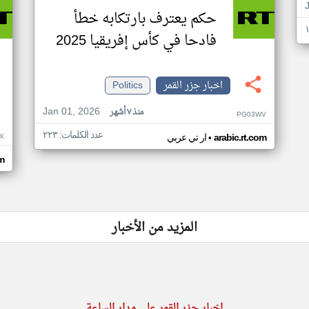
حكم يعترف بارتكابه خطأ
فادحا في كأس إفريقيا 2025
اخبار جزر القمر
Politics
Jan 01, 2026
منذ ٧ أشهر
PG03WV
عدد الكلمات: ٢٢٣
•
X
arabic.rt.com
ار تي عربي
om
المزيد من الأخبار
اخبار جزر القمر على مدار الساعة