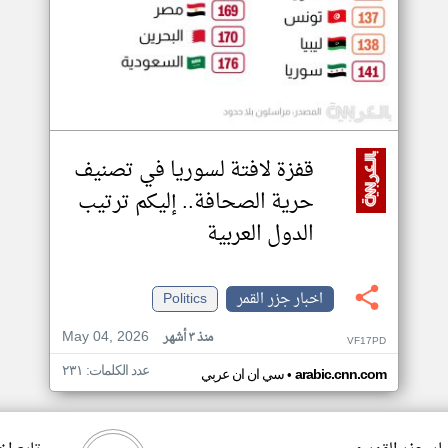
قفزة لافتة لسوريا في تصنيف
حرية الصحافة.. إليكم ترتيب
الدول العربية
اخبار جزر القمر
Politics
May 04, 2026
منذ ٣ أشهر
VF17PD
عدد الكلمات: ٢٣١
•
arabic.cnn.com
سي ان ان عربي