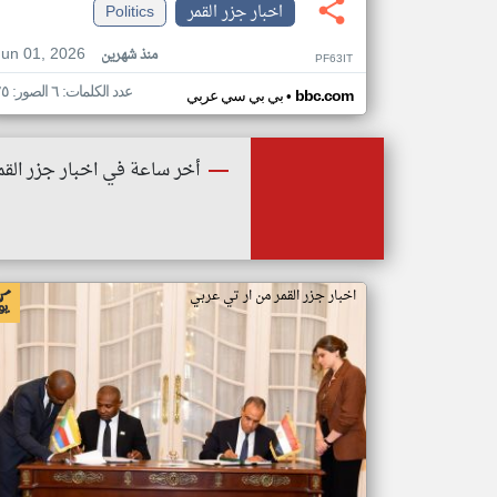
اخبار جزر القمر
Politics
Jun 01, 2026
منذ شهرين
PF63IT
عدد الكلمات: ٦ الصور: ٢٥
•
bbc.com
بي بي سي عربي
أخر ساعة في اخبار جزر القم
اخبار جزر القمر من ار تي عربي