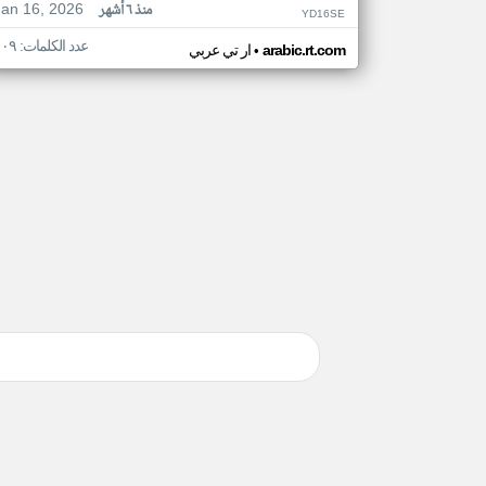
Jan 16, 2026
منذ ٦ أشهر
YD16SE
عدد الكلمات: ١٠٩
•
arabic.rt.com
ار تي عربي