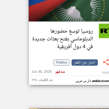
klyoum.com
تغيير الدولة
مصادر الأخبار من جزر القمر
روسيا توسع حضورها
اخبار جزر القمر على مدار الساعة
الدبلوماسي بفتح بعثات جديدة
أهم اخبار جزر القمر العاجلة والمباشرة
في 4 دول أفريقية
اخبار جزر القمر
Politics
Jun 30, 2026
منذ شهر
TG39
عدد الكلمات: ٢٢٨
•
arabic.rt.c
ار تي عربي