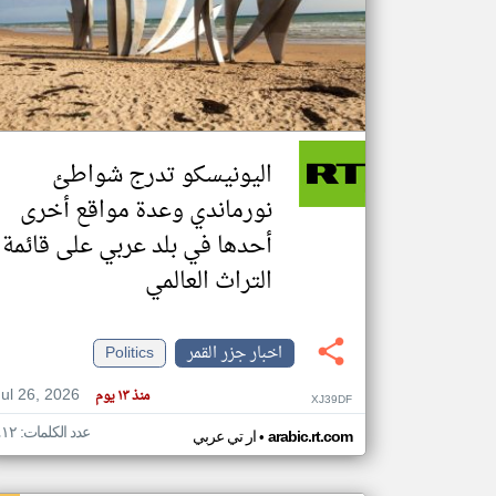
تعبر
المقالات
الموجوده
هنا عن
وجهة
اليونيسكو تدرج شواطئ
نظر
كاتبيها.
نورماندي وعدة مواقع أخرى
أحدها في بلد عربي على قائمة
التراث العالمي
اخبار جزر القمر
Politics
Jul 26, 2026
منذ ١٣ يوم
XJ39DF
عدد الكلمات: ٤١٢
•
arabic.rt.com
ار تي عربي