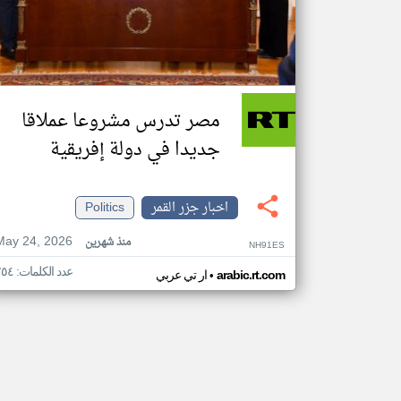
مصر تدرس مشروعا عملاقا
جديدا في دولة إفريقية
اخبار جزر القمر
Politics
May 24, 2026
منذ شهرين
NH91ES
عدد الكلمات: ٢٥٤
•
arabic.rt.com
ار تي عربي