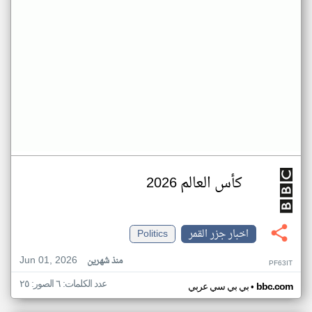
كأس العالم 2026
اخبار جزر القمر
Politics
Jun 01, 2026
منذ شهرين
PF63IT
عدد الكلمات: ٦ الصور: ٢٥
•
bbc.com
بي بي سي عربي