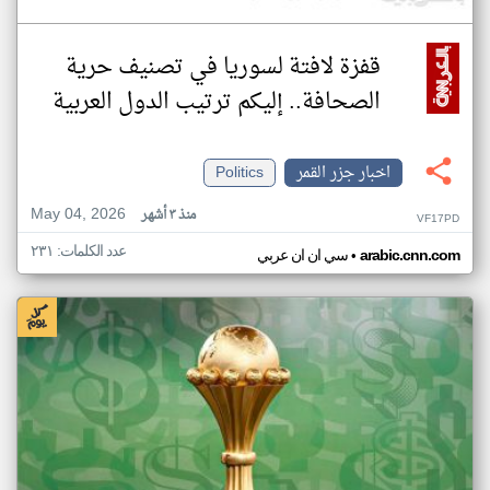
قفزة لافتة لسوريا في تصنيف حرية
الصحافة.. إليكم ترتيب الدول العربية
اخبار جزر القمر
Politics
May 04, 2026
منذ ٣ أشهر
VF17PD
عدد الكلمات: ٢٣١
•
arabic.cnn.com
سي ان ان عربي