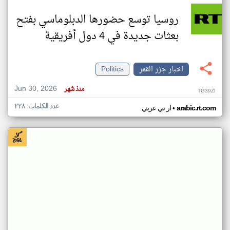
روسيا توسع حضورها الدبلوماسي بفتح
بعثات جديدة في 4 دول أفريقية
اخبار جزر القمر
Politics
Jun 30, 2026
منذ شهر
TG39ZI
عدد الكلمات: ٢٢٨
•
arabic.rt.com
ار تي عربي