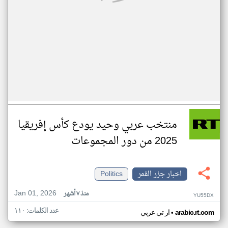
منتخب عربي وحيد يودع كأس إفريقيا
2025 من دور المجموعات
اخبار جزر القمر
Politics
Jan 01, 2026
منذ ٧ أشهر
YU55DX
عدد الكلمات: ١١٠
•
arabic.rt.com
ار تي عربي