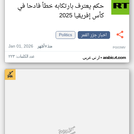
حكم يعترف بارتكابه خطأ فادحا في
كأس إفريقيا 2025
اخبار جزر القمر
Politics
Jan 01, 2026
منذ ٧ أشهر
PG03WV
عدد الكلمات: ٢٢٣
•
arabic.rt.com
ار تي عربي