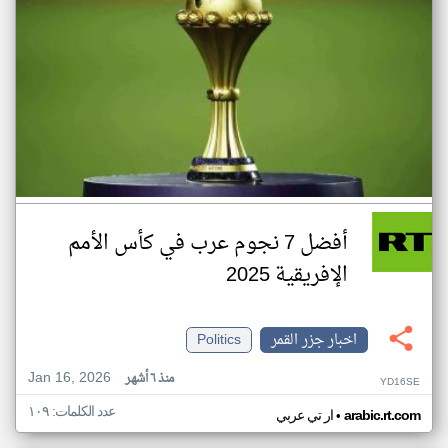
أفضل 7 نجوم عرب في كأس الأمم
الإفريقية 2025
اخبار جزر القمر
Politics
Jan 16, 2026
منذ ٦ أشهر
YD16SE
عدد الكلمات: ١٠٩
•
arabic.rt.com
ار تي عربي