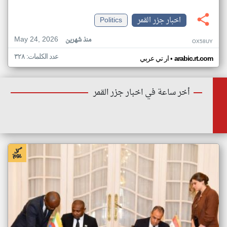
اخبار جزر القمر
Politics
May 24, 2026
منذ شهرين
OX58UY
عدد الكلمات: ٣٢٨
•
arabic.rt.com
ار تي عربي
أخر ساعة في اخبار جزر القمر