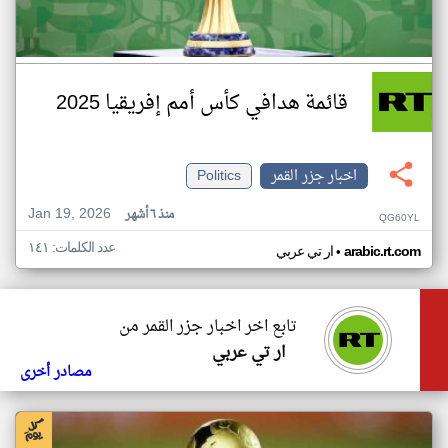
قائمة هدافي كأس أمم إفريقيا 2025
اخبار جزر القمر
Politics
Jan 19, 2026
منذ ٦ أشهر
QG60YL
عدد الكلمات: ١٤١
•
arabic.rt.com
ار تي عربي
تابع اخر اخبار جزر القمر من
ار تي عربي
مصادر أخرى