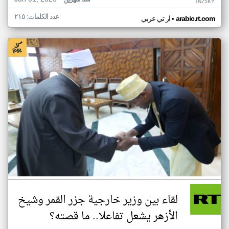
منذ شهرين
TN75KY
عدد الكلمات: ٢١٥
•
arabic.rt.com
ار تي عربي
لقاء بين وزير خارجية جزر القمر وشيخ
الأزهر يشعل تفاعلا.. ما قصته؟