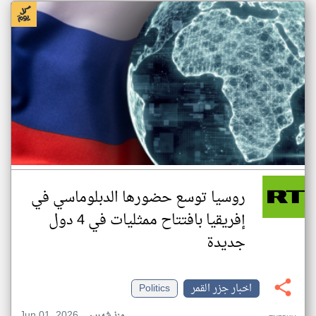
روسيا توسع حضورها الدبلوماسي في
إفريقيا بافتتاح ممثليات في 4 دول
جديدة
اخبار جزر القمر
Politics
Jun 01, 2026