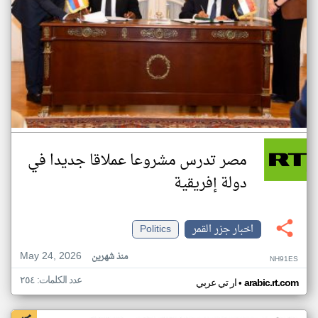
مصر تدرس مشروعا عملاقا جديدا في
دولة إفريقية
اخبار جزر القمر
Politics
May 24, 2026
منذ شهرين
NH91ES
عدد الكلمات: ٢٥٤
•
arabic.rt.com
ار تي عربي