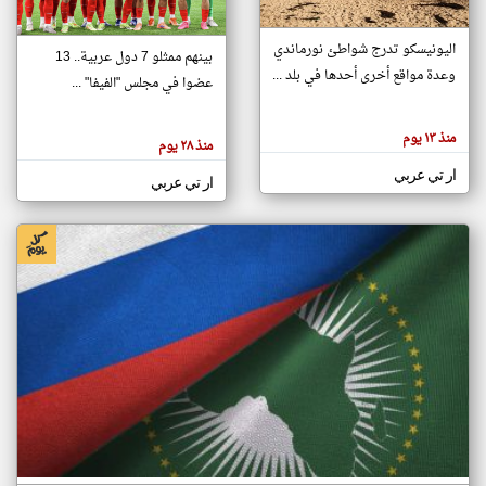
اليونيسكو تدرج شواطئ نورماندي
بينهم ممثلو 7 دول عربية.. 13
klyoum.com
وعدة مواقع أخرى أحدها في بلد ...
تغيير الدولة
عضوا في مجلس "الفيفا" ...
تعبر
مصادر الأخبار من جزر القمر
المقالات
الموجوده
اخبار جزر القمر على مدار الساعة
منذ ١٣ يوم
هنا عن
منذ ٢٨ يوم
وجهة
نظر
أهم اخبار جزر القمر العاجلة والمباشرة
ار تي عربي
كاتبيها.
ار تي عربي