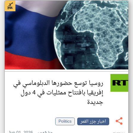
روسيا توسع حضورها الدبلوماسي في
إفريقيا بافتتاح ممثليات في 4 دول
جديدة
اخبار جزر القمر
Politics
Jun 01, 2026