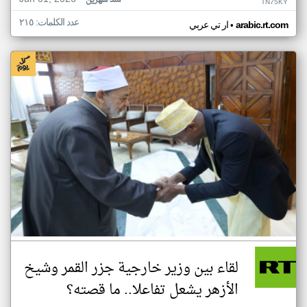
منذ شهرين
TN75KY
عدد الكلمات: ٢١٥
•
arabic.rt.com
ار تي عربي
لقاء بين وزير خارجية جزر القمر وشيخ
الأزهر يشعل تفاعلا.. ما قصته؟