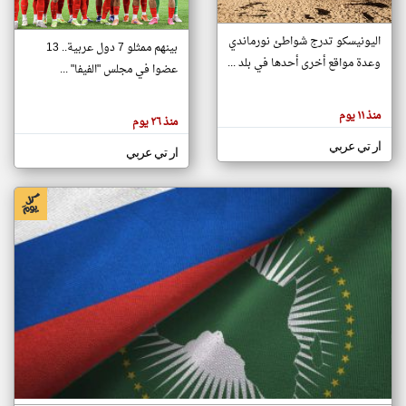
اليونيسكو تدرج شواطئ نورماندي
بينهم ممثلو 7 دول عربية.. 13
klyoum.com
وعدة مواقع أخرى أحدها في بلد ...
تغيير الدولة
عضوا في مجلس "الفيفا" ...
تعبر
مصادر الأخبار من جزر القمر
المقالات
الموجوده
اخبار جزر القمر على مدار الساعة
منذ ١١ يوم
هنا عن
منذ ٢٦ يوم
وجهة
نظر
أهم اخبار جزر القمر العاجلة والمباشرة
ار تي عربي
كاتبيها.
ار تي عربي