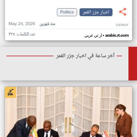
اخبار جزر القمر
Politics
May 24, 2026
منذ شهرين
OX58UY
عدد الكلمات: ٣٢٨
•
arabic.rt.com
ار تي عربي
أخر ساعة في اخبار جزر القمر