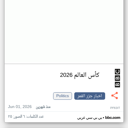
كأس العالم 2026
اخبار جزر القمر
Politics
Jun 01, 2026
منذ شهرين
PF63IT
عدد الكلمات: ٦ الصور: ٢٥
•
bbc.com
بي بي سي عربي