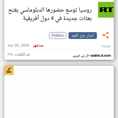
روسيا توسع حضورها الدبلوماسي بفتح
بعثات جديدة في 4 دول أفريقية
اخبار جزر القمر
Politics
Jun 30, 2026
منذ شهر
TG39ZI
عدد الكلمات: ٢٢٨
•
arabic.rt.com
ار تي عربي