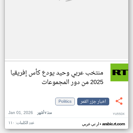
منتخب عربي وحيد يودع كأس إفريقيا
2025 من دور المجموعات
اخبار جزر القمر
Politics
Jan 01, 2026
منذ ٧ أشهر
YU55DX
عدد الكلمات: ١١٠
•
arabic.rt.com
ار تي عربي