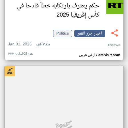
حكم يعترف بارتكابه خطأ فادحا في
كأس إفريقيا 2025
اخبار جزر القمر
Politics
Jan 01, 2026
منذ ٧ أشهر
PG03WV
عدد الكلمات: ٢٢٣
•
arabic.rt.com
ار تي عربي