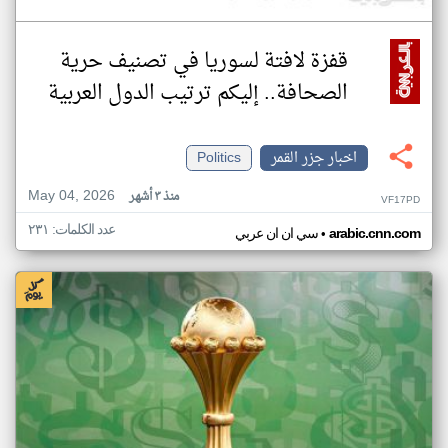
قفزة لافتة لسوريا في تصنيف حرية
الصحافة.. إليكم ترتيب الدول العربية
اخبار جزر القمر
Politics
May 04, 2026
منذ ٣ أشهر
VF17PD
عدد الكلمات: ٢٣١
•
arabic.cnn.com
سي ان ان عربي