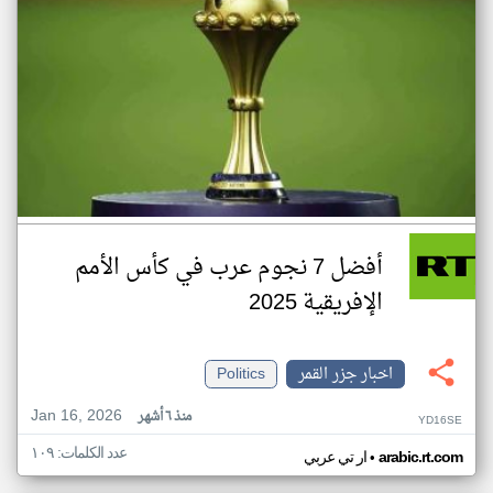
أفضل 7 نجوم عرب في كأس الأمم
الإفريقية 2025
اخبار جزر القمر
Politics
Jan 16, 2026
منذ ٦ أشهر
YD16SE
عدد الكلمات: ١٠٩
•
arabic.rt.com
ار تي عربي