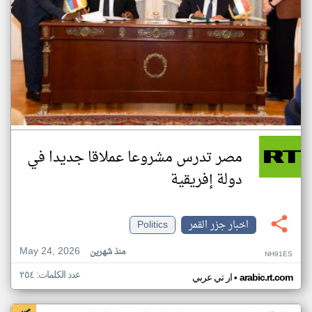
مصر تدرس مشروعا عملاقا جديدا في
دولة إفريقية
اخبار جزر القمر
Politics
May 24, 2026
منذ شهرين
NH91ES
عدد الكلمات: ٢٥٤
•
arabic.rt.com
ار تي عربي