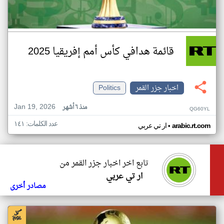
قائمة هدافي كأس أمم إفريقيا 2025
اخبار جزر القمر
Politics
Jan 19, 2026
منذ ٦ أشهر
QG60YL
عدد الكلمات: ١٤١
•
arabic.rt.com
ار تي عربي
تابع اخر اخبار جزر القمر من
ار تي عربي
مصادر أخرى