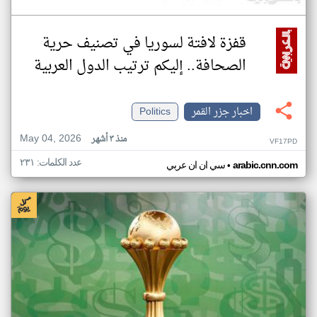
قفزة لافتة لسوريا في تصنيف حرية
الصحافة.. إليكم ترتيب الدول العربية
اخبار جزر القمر
Politics
May 04, 2026
منذ ٣ أشهر
VF17PD
عدد الكلمات: ٢٣١
•
arabic.cnn.com
سي ان ان عربي