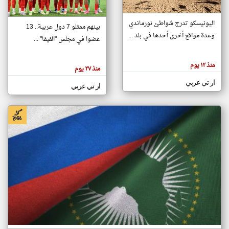
اليونيسكو تدرج شواطئ نورماندي
بينهم ممثلو 7 دول عربية.. 13
klyoum.com
وعدة مواقع أخرى أحدها في بلد ...
تغيير الدولة
عضوا في مجلس "الفيفا" ...
تعبر
مصادر الأخبار من جزر القمر
المقالات
الموجوده
اخبار جزر القمر على مدار الساعة
منذ ١٢ يوم
هنا عن
منذ ٢٧ يوم
وجهة
نظر
أهم اخبار جزر القمر العاجلة والمباشرة
ار تي عربي
كاتبيها.
ار تي عربي