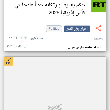
حكم يعترف بارتكابه خطأ فادحا في
كأس إفريقيا 2025
اخبار جزر القمر
Politics
Jan 01, 2026
منذ ٧ أشهر
PG03WV
عدد الكلمات: ٢٢٣
•
arabic.rt.com
ار تي عربي