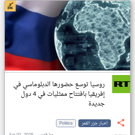
روسيا توسع حضورها الدبلوماسي في
إفريقيا بافتتاح ممثليات في 4 دول
جديدة
اخبار جزر القمر
Politics
Jun 01, 2026