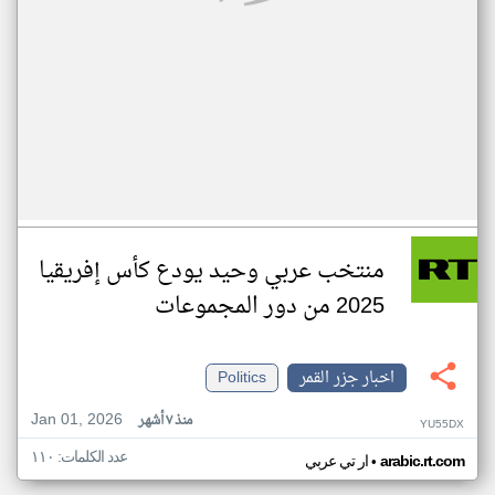
منتخب عربي وحيد يودع كأس إفريقيا
2025 من دور المجموعات
اخبار جزر القمر
Politics
Jan 01, 2026
منذ ٧ أشهر
YU55DX
عدد الكلمات: ١١٠
•
arabic.rt.com
ار تي عربي