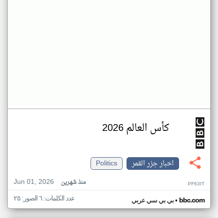
كأس العالم 2026
اخبار جزر القمر
Politics
Jun 01, 2026
منذ شهرين
PF63IT
عدد الكلمات: ٦ الصور: ٢٥
•
bbc.com
بي بي سي عربي