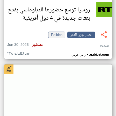
روسيا توسع حضورها الدبلوماسي بفتح
بعثات جديدة في 4 دول أفريقية
اخبار جزر القمر
Politics
Jun 30, 2026
منذ شهر
TG39ZI
عدد الكلمات: ٢٢٨
•
arabic.rt.com
ار تي عربي