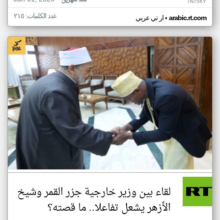
منذ شهرين
TN75KY
عدد الكلمات: ٢١٥
•
arabic.rt.com
ار تي عربي
لقاء بين وزير خارجية جزر القمر وشيخ
الأزهر يشعل تفاعلا.. ما قصته؟