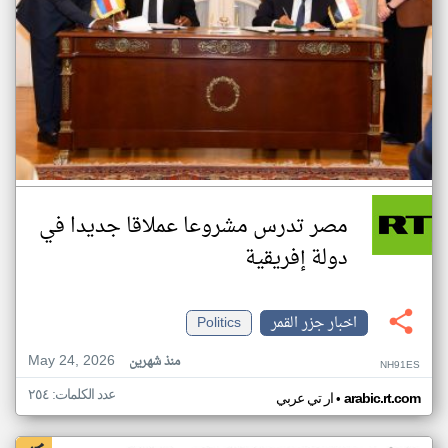
مصر تدرس مشروعا عملاقا جديدا في
دولة إفريقية
اخبار جزر القمر
Politics
May 24, 2026
منذ شهرين
NH91ES
عدد الكلمات: ٢٥٤
•
arabic.rt.com
ار تي عربي