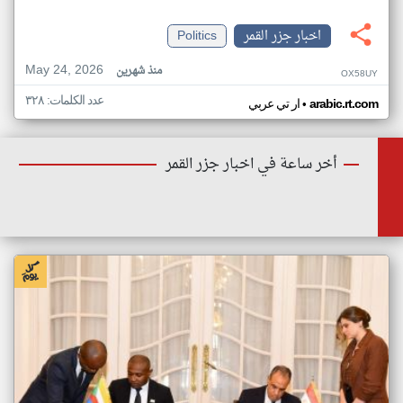
اخبار جزر القمر
Politics
May 24, 2026
منذ شهرين
OX58UY
عدد الكلمات: ٣٢٨
•
arabic.rt.com
ار تي عربي
أخر ساعة في اخبار جزر القمر