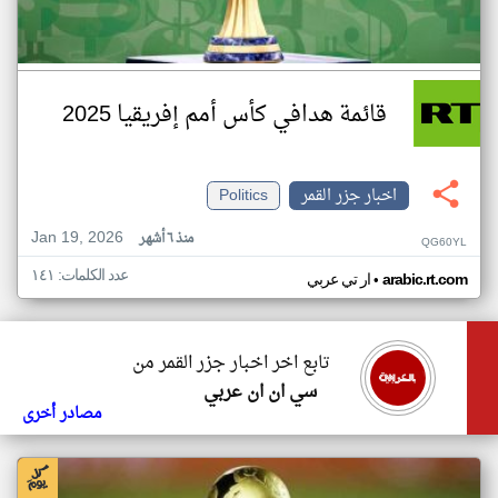
قائمة هدافي كأس أمم إفريقيا 2025
اخبار جزر القمر
Politics
Jan 19, 2026
منذ ٦ أشهر
QG60YL
عدد الكلمات: ١٤١
•
arabic.rt.com
ار تي عربي
تابع اخر اخبار جزر القمر من
سي ان ان عربي
مصادر أخرى