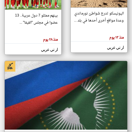
اليونيسكو تدرج شواطئ نورماندي
بينهم ممثلو 7 دول عربية.. 13
klyoum.com
وعدة مواقع أخرى أحدها في بلد ...
تغيير الدولة
عضوا في مجلس "الفيفا" ...
تعبر
مصادر الأخبار من جزر القمر
المقالات
الموجوده
اخبار جزر القمر على مدار الساعة
منذ ١٣ يوم
هنا عن
منذ ٢٨ يوم
وجهة
نظر
أهم اخبار جزر القمر العاجلة والمباشرة
ار تي عربي
كاتبيها.
ار تي عربي