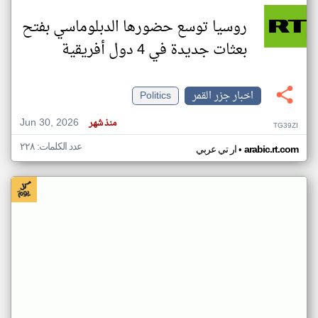
روسيا توسع حضورها الدبلوماسي بفتح
بعثات جديدة في 4 دول أفريقية
اخبار جزر القمر
Politics
Jun 30, 2026
منذ شهر
TG39ZI
عدد الكلمات: ٢٢٨
•
arabic.rt.com
ار تي عربي