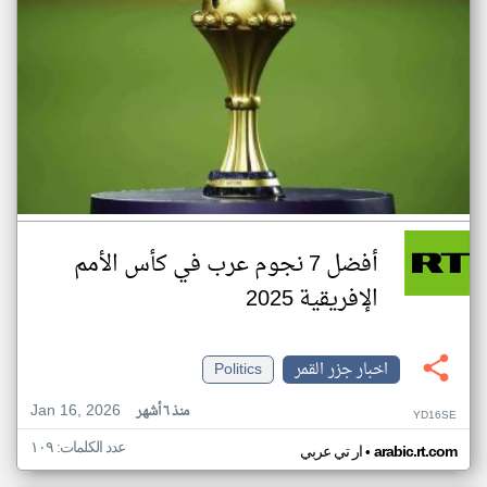
أفضل 7 نجوم عرب في كأس الأمم
الإفريقية 2025
اخبار جزر القمر
Politics
Jan 16, 2026
منذ ٦ أشهر
YD16SE
عدد الكلمات: ١٠٩
•
arabic.rt.com
ار تي عربي