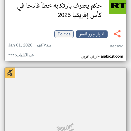
حكم يعترف بارتكابه خطأ فادحا في
كأس إفريقيا 2025
اخبار جزر القمر
Politics
Jan 01, 2026
منذ ٧ أشهر
PG03WV
عدد الكلمات: ٢٢٣
•
arabic.rt.com
ار تي عربي