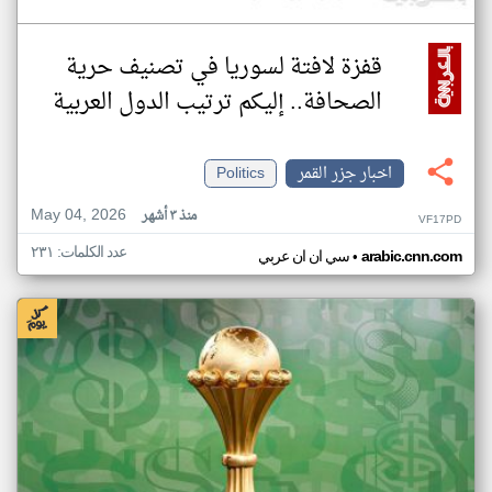
قفزة لافتة لسوريا في تصنيف حرية
الصحافة.. إليكم ترتيب الدول العربية
اخبار جزر القمر
Politics
May 04, 2026
منذ ٣ أشهر
VF17PD
عدد الكلمات: ٢٣١
•
arabic.cnn.com
سي ان ان عربي