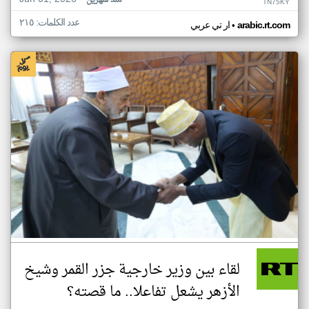
منذ شهرين
TN75KY
عدد الكلمات: ٢١٥
•
arabic.rt.com
ار تي عربي
لقاء بين وزير خارجية جزر القمر وشيخ
الأزهر يشعل تفاعلا.. ما قصته؟