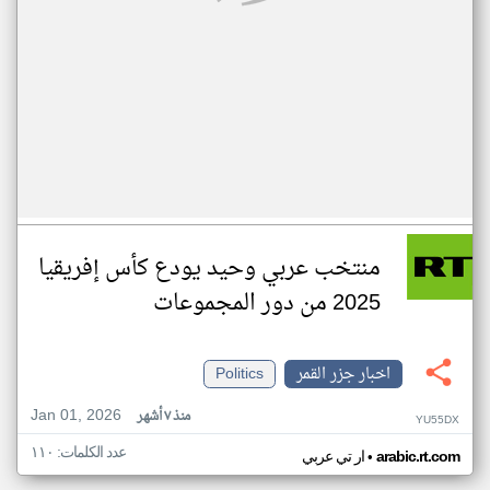
منتخب عربي وحيد يودع كأس إفريقيا
2025 من دور المجموعات
اخبار جزر القمر
Politics
Jan 01, 2026
منذ ٧ أشهر
YU55DX
عدد الكلمات: ١١٠
•
arabic.rt.com
ار تي عربي