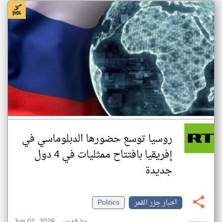
روسيا توسع حضورها الدبلوماسي في
إفريقيا بافتتاح ممثليات في 4 دول
جديدة
اخبار جزر القمر
Politics
Jun 01, 2026