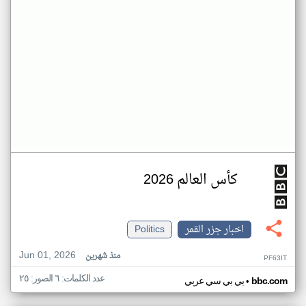
كأس العالم 2026
اخبار جزر القمر
Politics
Jun 01, 2026
منذ شهرين
PF63IT
عدد الكلمات: ٦ الصور: ٢٥
•
bbc.com
بي بي سي عربي