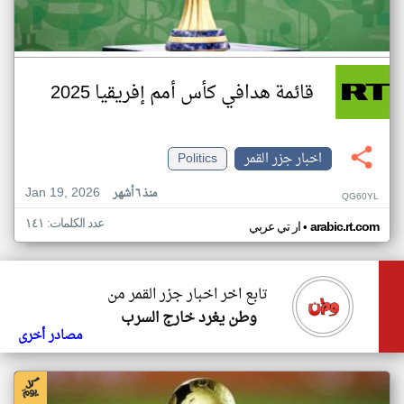
قائمة هدافي كأس أمم إفريقيا 2025
اخبار جزر القمر
Politics
Jan 19, 2026
منذ ٦ أشهر
QG60YL
عدد الكلمات: ١٤١
•
arabic.rt.com
ار تي عربي
تابع اخر اخبار جزر القمر من
وطن يغرد خارج السرب
مصادر أخرى