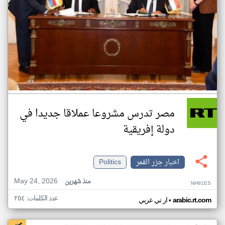
مصر تدرس مشروعا عملاقا جديدا في
دولة إفريقية
اخبار جزر القمر
Politics
May 24, 2026
منذ شهرين
NH91ES
عدد الكلمات: ٢٥٤
•
arabic.rt.com
ار تي عربي