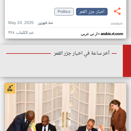
اخبار جزر القمر
Politics
May 24, 2026
منذ شهرين
OX58UY
عدد الكلمات: ٣٢٨
•
arabic.rt.com
ار تي عربي
أخر ساعة في اخبار جزر القمر