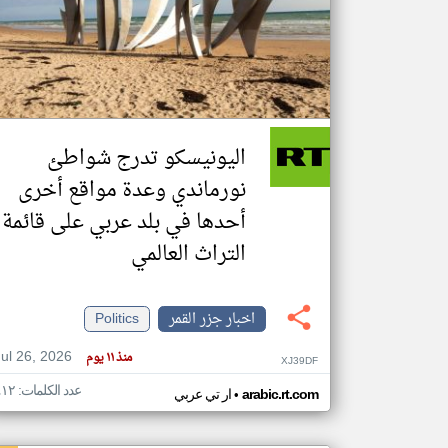
تعبر
المقالات
الموجوده
هنا عن
وجهة
اليونيسكو تدرج شواطئ
نظر
كاتبيها.
نورماندي وعدة مواقع أخرى
أحدها في بلد عربي على قائمة
التراث العالمي
اخبار جزر القمر
Politics
Jul 26, 2026
منذ ١١ يوم
XJ39DF
عدد الكلمات: ٤١٢
•
arabic.rt.com
ار تي عربي