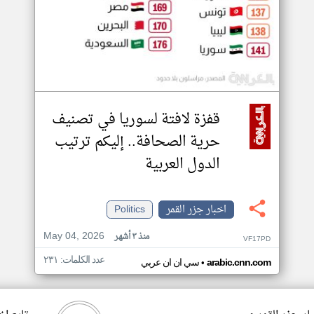
قفزة لافتة لسوريا في تصنيف
حرية الصحافة.. إليكم ترتيب
الدول العربية
اخبار جزر القمر
Politics
May 04, 2026
منذ ٣ أشهر
VF17PD
عدد الكلمات: ٢٣١
•
arabic.cnn.com
سي ان ان عربي