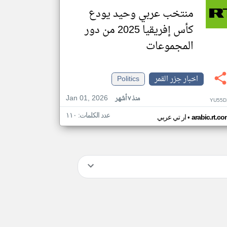
منتخب عربي وحيد يودع
كأس إفريقيا 2025 من دور
المجموعات
اخبار جزر القمر
Politics
Jan 01, 2026
منذ ٧ أشهر
YU55D
عدد الكلمات: ١١٠
•
arabic.rt.c
ار تي عربي