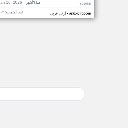
Jan 16, 2026
منذ ٦ أشهر
YD16SE
عدد الكلمات: ١٠٩
•
arabic.rt.com
ار تي عربي