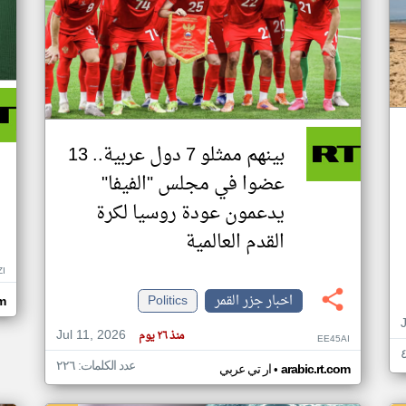
بينهم ممثلو 7 دول عربية.. 13
عضوا في مجلس "الفيفا"
يدعمون عودة روسيا لكرة
القدم العالمية
ZI
اخبار جزر القمر
Politics
om
Jul 11, 2026
منذ ٢٦ يوم
EE45AI
عدد الكلمات: ٢٢٦
•
arabic.rt.com
ار تي عربي