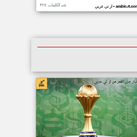
عدد الكلمات: ٣٢٨
•
arabic.rt.c
ار تي عربي
بار جزر القمر من ار تي عربي