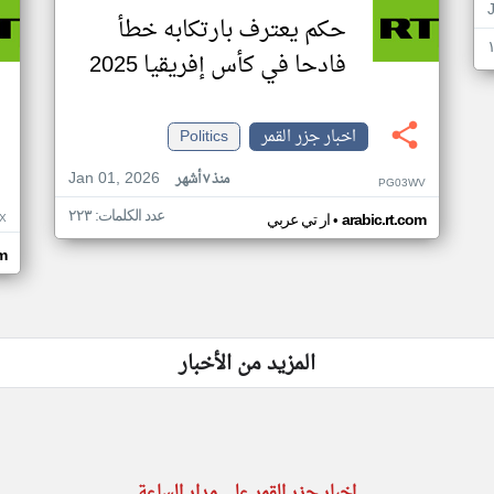
حكم يعترف بارتكابه خطأ
فادحا في كأس إفريقيا 2025
اخبار جزر القمر
Politics
Jan 01, 2026
منذ ٧ أشهر
PG03WV
عدد الكلمات: ٢٢٣
•
X
arabic.rt.com
ار تي عربي
om
المزيد من الأخبار
اخبار جزر القمر على مدار الساعة