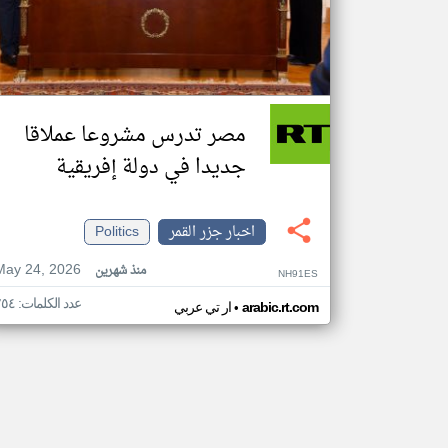
مصر تدرس مشروعا عملاقا
جديدا في دولة إفريقية
اخبار جزر القمر
Politics
May 24, 2026
منذ شهرين
NH91ES
عدد الكلمات: ٢٥٤
•
arabic.rt.com
ار تي عربي