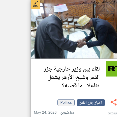
بار جزر القمر من ار تي عربي
لقاء بين وزير خارجية جزر
القمر وشيخ الأزهر يشعل
تفاعلا.. ما قصته؟
اخبار جزر القمر
Politics
May 24, 2026
منذ شهرين
OX58U