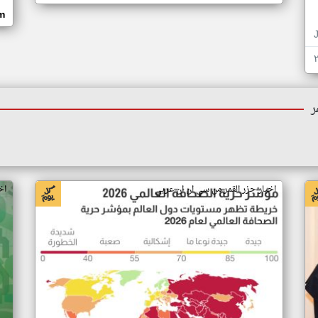
om
ر
اخبار جزر القمر من سي ان ان عربي
اخ