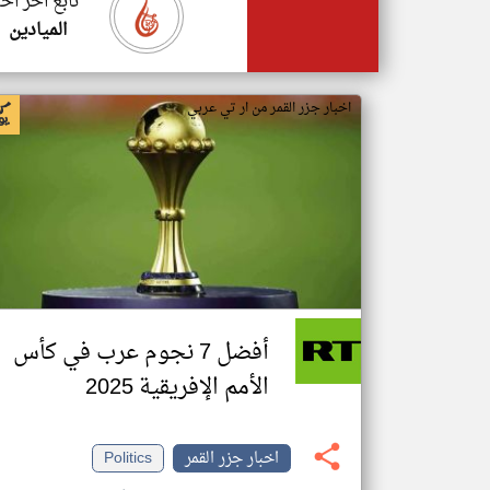
تابع اخر اخب
الميادين
اخبار جزر القمر من ار تي عربي
أفضل 7 نجوم عرب في كأس
الأمم الإفريقية 2025
اخبار جزر القمر
Politics