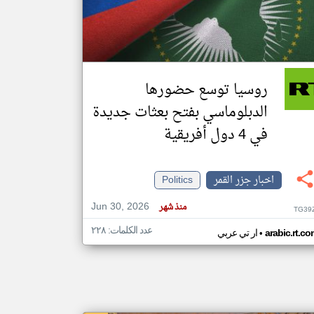
klyoum.com
تغيير الدولة
مصادر الأخبار من جزر القمر
روسيا توسع حضورها
اخبار جزر القمر على مدار الساعة
الدبلوماسي بفتح بعثات جديدة
أهم اخبار جزر القمر العاجلة والمباشرة
في 4 دول أفريقية
اخبار جزر القمر
Politics
Jun 30, 2026
منذ شهر
TG39
عدد الكلمات: ٢٢٨
•
arabic.rt.c
ار تي عربي