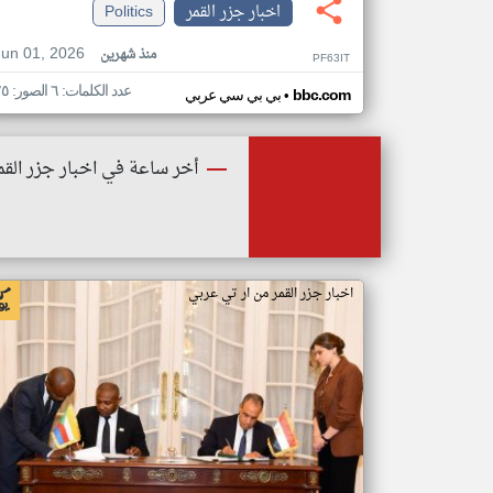
اخبار جزر القمر
Politics
Jun 01, 2026
منذ شهرين
PF63IT
عدد الكلمات: ٦ الصور: ٢٥
•
bbc.com
بي بي سي عربي
أخر ساعة في اخبار جزر القم
اخبار جزر القمر من ار تي عربي