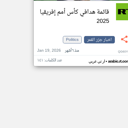
قائمة هدافي كأس أمم إفريقيا
2025
اخبار جزر القمر
Politics
Jan 19, 2026
منذ ٦ أشهر
QG60Y
عدد الكلمات: ١٤١
•
arabic.rt.c
ار تي عربي