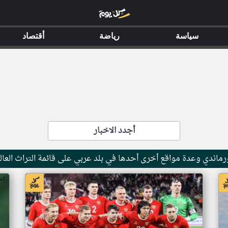
سياسة
رياضة
أقتصاد
أجدد الاخبار
ماندي وعدة مواقع أخرى أحدها في بلد عربي على قائمة التراث العال
اخبار جزر القمر من ار تي عربي
اخ