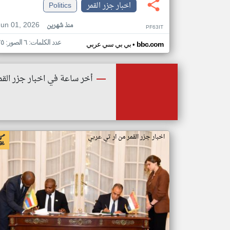
اخبار جزر القمر
Politics
Jun 01, 2026
منذ شهرين
PF63IT
عدد الكلمات: ٦ الصور: ٢٥
•
bbc.com
بي بي سي عربي
أخر ساعة في اخبار جزر القم
اخبار جزر القمر من ار تي عربي