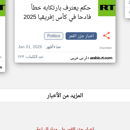
حكم يعترف بارتكابه خطأ
فادحا في كأس إفريقيا 2025
اخبار جزر القمر
Politics
Jan 01, 2026
منذ ٧ أشهر
PG03WV
عدد الكلمات: ٢٢٣
•
X
arabic.rt.com
ار تي عربي
om
المزيد من الأخبار
اخبار جزر القمر على مدار الساعة