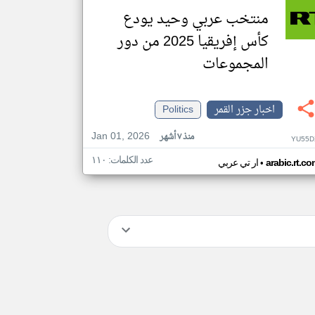
منتخب عربي وحيد يودع
كأس إفريقيا 2025 من دور
المجموعات
اخبار جزر القمر
Politics
Jan 01, 2026
منذ ٧ أشهر
YU55D
عدد الكلمات: ١١٠
•
arabic.rt.c
ار تي عربي