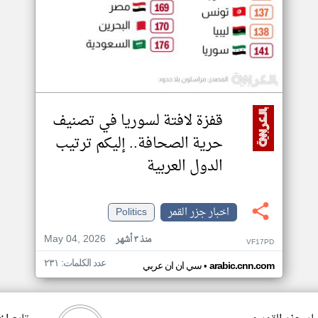
قفزة لافتة لسوريا في تصنيف
حرية الصحافة.. إليكم ترتيب
الدول العربية
اخبار جزر القمر
Politics
May 04, 2026
منذ ٣ أشهر
VF17PD
عدد الكلمات: ٢٣١
•
arabic.cnn.com
سي ان ان عربي