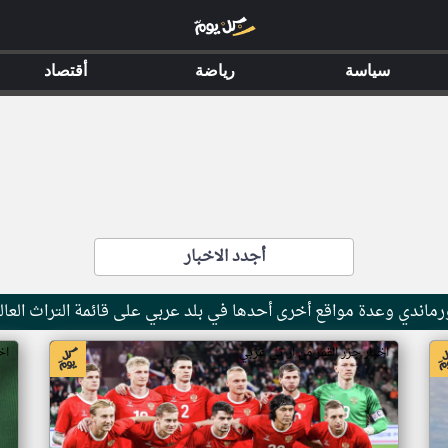
سياسة
رياضة
أقتصاد
أجدد الاخبار
ماندي وعدة مواقع أخرى أحدها في بلد عربي على قائمة التراث العال
اخبار جزر القمر من ار تي عربي
اخ