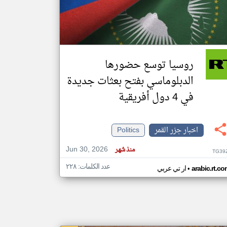
klyoum.com
تغيير الدولة
مصادر الأخبار من جزر القمر
روسيا توسع حضورها
اخبار جزر القمر على مدار الساعة
الدبلوماسي بفتح بعثات جديدة
أهم اخبار جزر القمر العاجلة والمباشرة
في 4 دول أفريقية
اخبار جزر القمر
Politics
Jun 30, 2026
منذ شهر
TG39
عدد الكلمات: ٢٢٨
•
arabic.rt.c
ار تي عربي