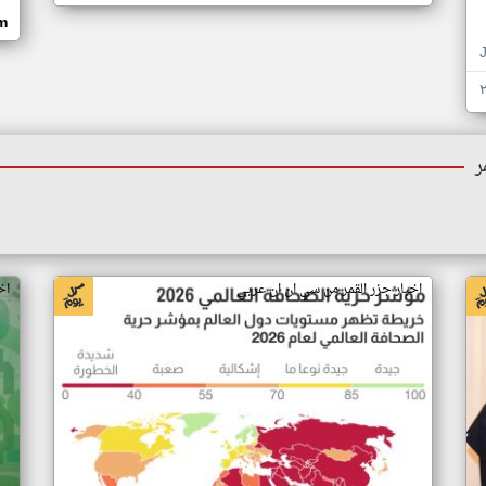
om
ر
اخبار جزر القمر من سي ان ان عربي
اخ