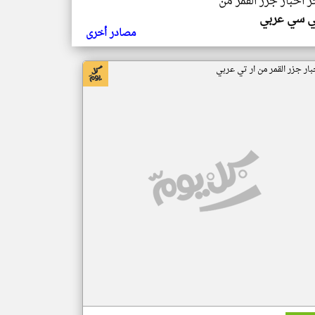
ر اخبار جزر القمر من
ي سي عربي
مصادر أخرى
بار جزر القمر من ار تي عربي