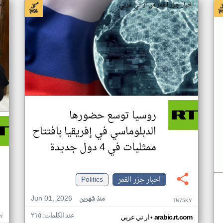
اخبار جزر القمر من ار تي عربي
اخ
روسيا توسع حضورها
الدبلوماسي في إفريقيا بافتتاح
ممثليات في 4 دول جديدة
اخبار جزر القمر
Politics
Jun 01, 2026
منذ شهرين
TN75KY
عدد الكلمات: ٢١٥
•
Y
arabic.rt.com
ار تي عربي