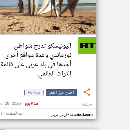
تعبر
المقالات
الموجوده
هنا عن
وجهة
اليونيسكو تدرج شواطئ
نظر
كاتبيها.
نورماندي وعدة مواقع أخرى
أحدها في بلد عربي على قائمة
التراث العالمي
اخبار جزر القمر
Politics
Jul 26, 2026
منذ ١١ يوم
XJ39DF
عدد الكلمات: ٤١٢
•
arabic.rt.com
ار تي عربي