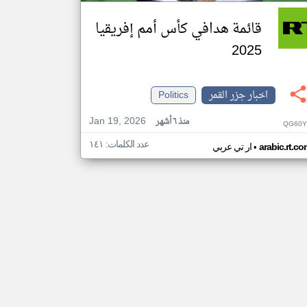
قائمة هدافي كأس أمم إفريقيا
2025
اخبار جزر القمر
Politics
Jan 19, 2026
منذ ٦ أشهر
QG60Y
عدد الكلمات: ١٤١
•
arabic.rt.c
ار تي عربي