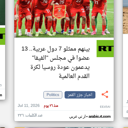
بينهم ممثلو 7 دول عربية.. 13
عضوا في مجلس "الفيفا"
يدعمون عودة روسيا لكرة
القدم العالمية
ZI
اخبار جزر القمر
Politics
om
Jul 11, 2026
منذ ٢٦ يوم
EE45AI
عدد الكلمات: ٢٢٦
•
arabic.rt.com
ار تي عربي