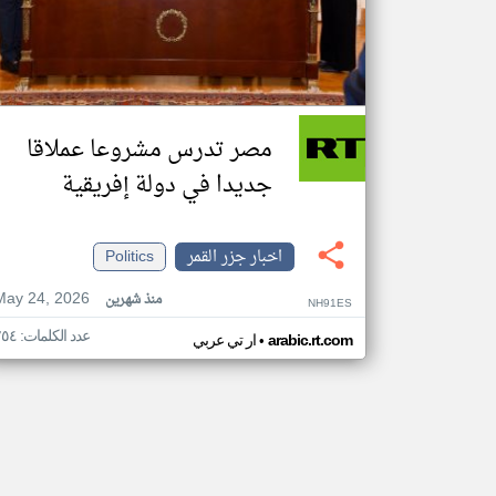
مصر تدرس مشروعا عملاقا
جديدا في دولة إفريقية
اخبار جزر القمر
Politics
May 24, 2026
منذ شهرين
NH91ES
عدد الكلمات: ٢٥٤
•
arabic.rt.com
ار تي عربي