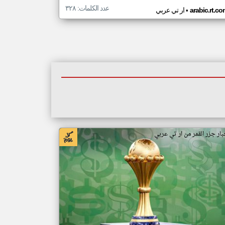
عدد الكلمات: ٣٢٨
•
arabic.rt.c
ار تي عربي
بار جزر القمر من ار تي عربي