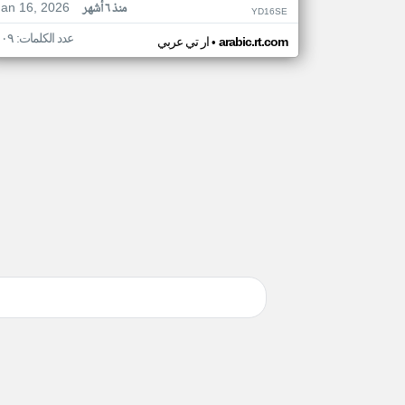
Jan 16, 2026
منذ ٦ أشهر
YD16SE
عدد الكلمات: ١٠٩
•
arabic.rt.com
ار تي عربي