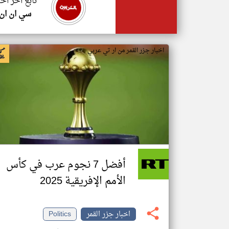
تابع اخر اخب
سي ان ان
اخبار جزر القمر من ار تي عربي
أفضل 7 نجوم عرب في كأس
الأمم الإفريقية 2025
اخبار جزر القمر
Politics