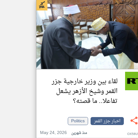
بار جزر القمر من ار تي عربي
لقاء بين وزير خارجية جزر
القمر وشيخ الأزهر يشعل
تفاعلا.. ما قصته؟
اخبار جزر القمر
Politics
May 24, 2026
منذ شهرين
OX58U