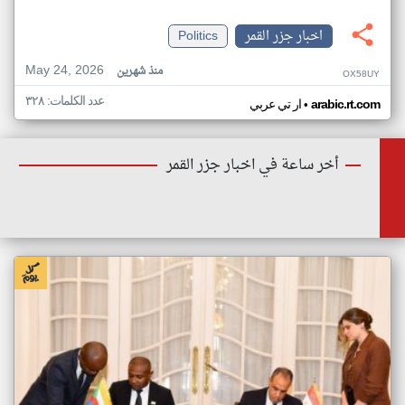
اخبار جزر القمر
Politics
May 24, 2026
منذ شهرين
OX58UY
عدد الكلمات: ٣٢٨
•
arabic.rt.com
ار تي عربي
أخر ساعة في اخبار جزر القمر