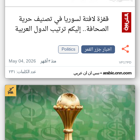
قفزة لافتة لسوريا في تصنيف حرية
الصحافة.. إليكم ترتيب الدول العربية
اخبار جزر القمر
Politics
May 04, 2026
منذ ٣ أشهر
VF17PD
عدد الكلمات: ٢٣١
•
arabic.cnn.com
سي ان ان عربي