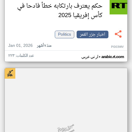
حكم يعترف بارتكابه خطأ فادحا في
كأس إفريقيا 2025
اخبار جزر القمر
Politics
Jan 01, 2026
منذ ٧ أشهر
PG03WV
عدد الكلمات: ٢٢٣
•
arabic.rt.com
ار تي عربي