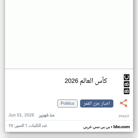
كأس العالم 2026
اخبار جزر القمر
Politics
Jun 01, 2026
منذ شهرين
PF63IT
عدد الكلمات: ٦ الصور: ٢٥
•
bbc.com
بي بي سي عربي