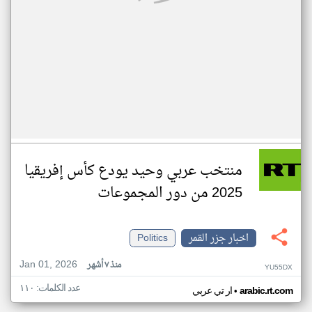
منتخب عربي وحيد يودع كأس إفريقيا
2025 من دور المجموعات
اخبار جزر القمر
Politics
Jan 01, 2026
منذ ٧ أشهر
YU55DX
عدد الكلمات: ١١٠
•
arabic.rt.com
ار تي عربي