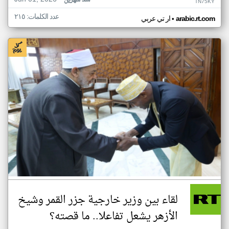
منذ شهرين
TN75KY
عدد الكلمات: ٢١٥
•
arabic.rt.com
ار تي عربي
لقاء بين وزير خارجية جزر القمر وشيخ
الأزهر يشعل تفاعلا.. ما قصته؟