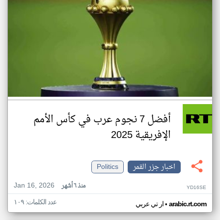
أفضل 7 نجوم عرب في كأس الأمم
الإفريقية 2025
اخبار جزر القمر
Politics
Jan 16, 2026
منذ ٦ أشهر
YD16SE
عدد الكلمات: ١٠٩
•
arabic.rt.com
ار تي عربي