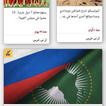
اليونيسكو تدرج شواطئ نورماندي
بينهم ممثلو 7 دول عربية.. 13
klyoum.com
وعدة مواقع أخرى أحدها في بلد ...
تغيير الدولة
عضوا في مجلس "الفيفا" ...
تعبر
مصادر الأخبار من جزر القمر
المقالات
الموجوده
اخبار جزر القمر على مدار الساعة
منذ ١٠ أيام
هنا عن
منذ ٢٥ يوم
وجهة
نظر
أهم اخبار جزر القمر العاجلة والمباشرة
ار تي عربي
كاتبيها.
ار تي عربي