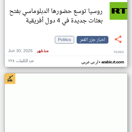
روسيا توسع حضورها الدبلوماسي بفتح
بعثات جديدة في 4 دول أفريقية
اخبار جزر القمر
Politics
Jun 30, 2026
منذ شهر
TG39ZI
عدد الكلمات: ٢٢٨
•
arabic.rt.com
ار تي عربي