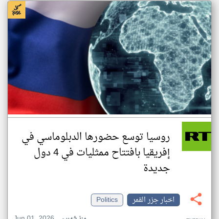
روسيا توسع حضورها الدبلوماسي في
إفريقيا بافتتاح ممثليات في 4 دول
جديدة
اخبار جزر القمر
Politics
Jun 01, 2026