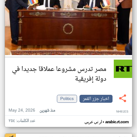
مصر تدرس مشروعا عملاقا جديدا في
دولة إفريقية
اخبار جزر القمر
Politics
May 24, 2026
منذ شهرين
NH91ES
عدد الكلمات: ٢٥٤
•
arabic.rt.com
ار تي عربي