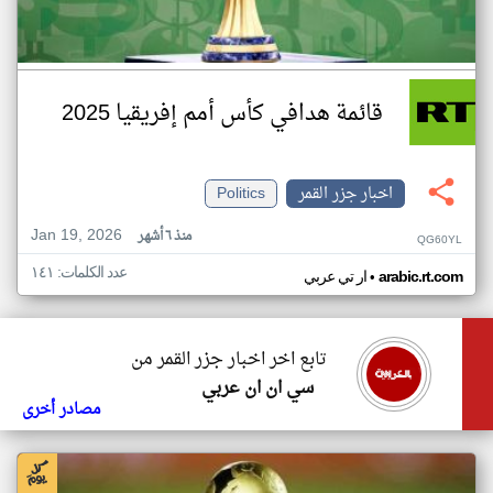
قائمة هدافي كأس أمم إفريقيا 2025
اخبار جزر القمر
Politics
Jan 19, 2026
منذ ٦ أشهر
QG60YL
عدد الكلمات: ١٤١
•
arabic.rt.com
ار تي عربي
تابع اخر اخبار جزر القمر من
سي ان ان عربي
مصادر أخرى