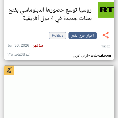
روسيا توسع حضورها الدبلوماسي بفتح
بعثات جديدة في 4 دول أفريقية
اخبار جزر القمر
Politics
Jun 30, 2026
منذ شهر
TG39ZI
عدد الكلمات: ٢٢٨
•
arabic.rt.com
ار تي عربي