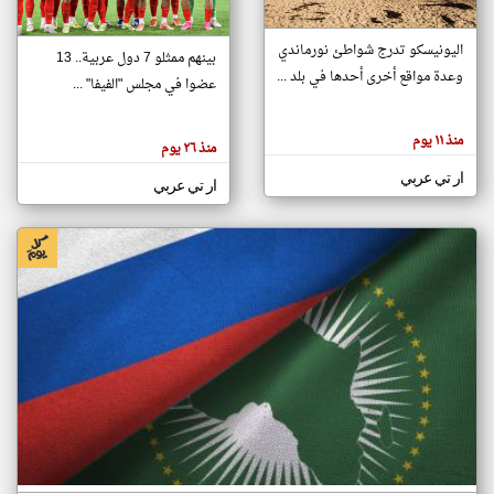
اليونيسكو تدرج شواطئ نورماندي
بينهم ممثلو 7 دول عربية.. 13
klyoum.com
وعدة مواقع أخرى أحدها في بلد ...
تغيير الدولة
عضوا في مجلس "الفيفا" ...
تعبر
مصادر الأخبار من جزر القمر
المقالات
الموجوده
اخبار جزر القمر على مدار الساعة
منذ ١١ يوم
هنا عن
منذ ٢٦ يوم
وجهة
نظر
أهم اخبار جزر القمر العاجلة والمباشرة
ار تي عربي
كاتبيها.
ار تي عربي