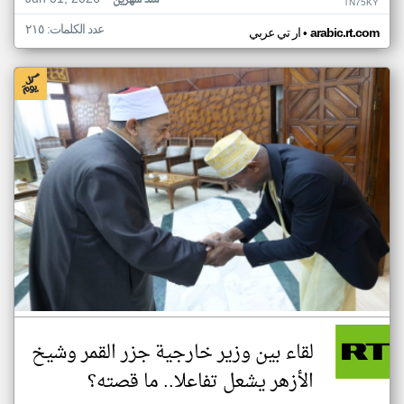
منذ شهرين
TN75KY
عدد الكلمات: ٢١٥
•
arabic.rt.com
ار تي عربي
لقاء بين وزير خارجية جزر القمر وشيخ
الأزهر يشعل تفاعلا.. ما قصته؟