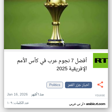
أفضل 7 نجوم عرب في كأس الأمم
الإفريقية 2025
اخبار جزر القمر
Politics
Jan 16, 2026
منذ ٦ أشهر
YD16SE
عدد الكلمات: ١٠٩
•
arabic.rt.com
ار تي عربي