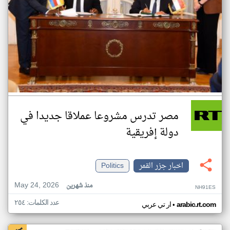
مصر تدرس مشروعا عملاقا جديدا في
دولة إفريقية
اخبار جزر القمر
Politics
May 24, 2026
منذ شهرين
NH91ES
عدد الكلمات: ٢٥٤
•
arabic.rt.com
ار تي عربي