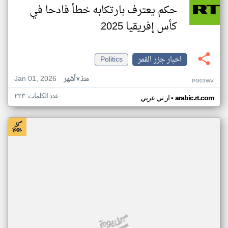
حكم يعترف بارتكابه خطأ فادحا في
كأس إفريقيا 2025
اخبار جزر القمر
Politics
Jan 01, 2026
منذ ٧ أشهر
PG03WV
عدد الكلمات: ٢٢٣
•
arabic.rt.com
ار تي عربي