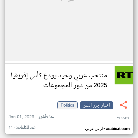
منتخب عربي وحيد يودع كأس إفريقيا
2025 من دور المجموعات
اخبار جزر القمر
Politics
Jan 01, 2026
منذ ٧ أشهر
YU55DX
عدد الكلمات: ١١٠
•
arabic.rt.com
ار تي عربي