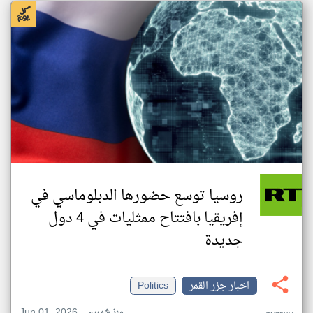
روسيا توسع حضورها الدبلوماسي في
إفريقيا بافتتاح ممثليات في 4 دول
جديدة
اخبار جزر القمر
Politics
Jun 01, 2026