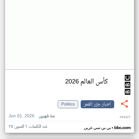
كأس العالم 2026
اخبار جزر القمر
Politics
Jun 01, 2026
منذ شهرين
PF63IT
عدد الكلمات: ٦ الصور: ٢٥
•
bbc.com
بي بي سي عربي