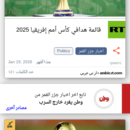
قائمة هدافي كأس أمم إفريقيا 2025
اخبار جزر القمر
Politics
Jan 19, 2026
منذ ٦ أشهر
QG60YL
عدد الكلمات: ١٤١
•
arabic.rt.com
ار تي عربي
تابع اخر اخبار جزر القمر من
وطن يغرد خارج السرب
مصادر أخرى