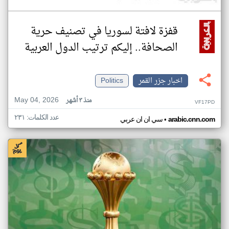
قفزة لافتة لسوريا في تصنيف حرية
الصحافة.. إليكم ترتيب الدول العربية
اخبار جزر القمر
Politics
May 04, 2026
منذ ٣ أشهر
VF17PD
عدد الكلمات: ٢٣١
•
arabic.cnn.com
سي ان ان عربي