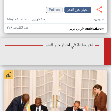
اخبار جزر القمر
Politics
May 24, 2026
منذ شهرين
OX58UY
عدد الكلمات: ٣٢٨
•
arabic.rt.com
ار تي عربي
أخر ساعة في اخبار جزر القمر