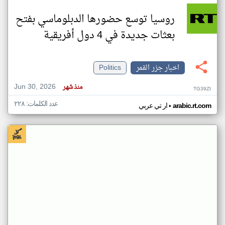
روسيا توسع حضورها الدبلوماسي بفتح
بعثات جديدة في 4 دول أفريقية
اخبار جزر القمر
Politics
Jun 30, 2026
منذ شهر
TG39ZI
عدد الكلمات: ٢٢٨
•
arabic.rt.com
ار تي عربي