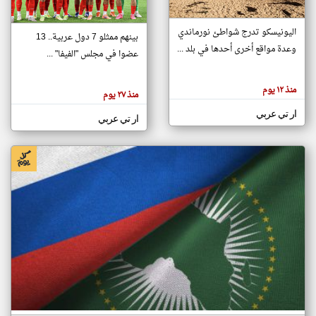
اليونيسكو تدرج شواطئ نورماندي
بينهم ممثلو 7 دول عربية.. 13
klyoum.com
وعدة مواقع أخرى أحدها في بلد ...
تغيير الدولة
عضوا في مجلس "الفيفا" ...
تعبر
مصادر الأخبار من جزر القمر
المقالات
الموجوده
اخبار جزر القمر على مدار الساعة
منذ ١٢ يوم
هنا عن
منذ ٢٧ يوم
وجهة
نظر
أهم اخبار جزر القمر العاجلة والمباشرة
ار تي عربي
كاتبيها.
ار تي عربي