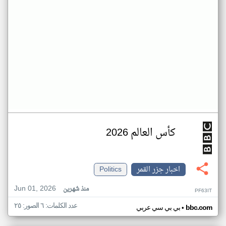
كأس العالم 2026
اخبار جزر القمر
Politics
Jun 01, 2026
منذ شهرين
PF63IT
عدد الكلمات: ٦ الصور: ٢٥
•
bbc.com
بي بي سي عربي