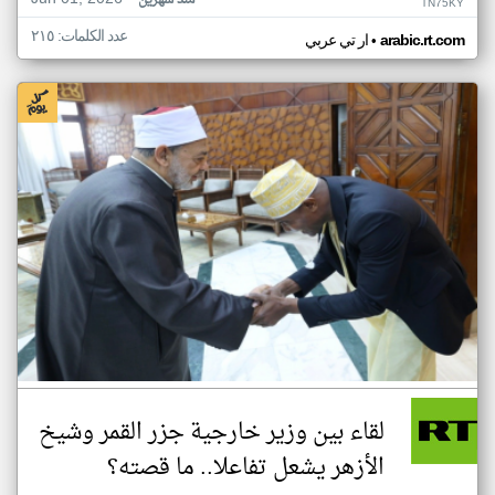
منذ شهرين
TN75KY
عدد الكلمات: ٢١٥
•
arabic.rt.com
ار تي عربي
لقاء بين وزير خارجية جزر القمر وشيخ
الأزهر يشعل تفاعلا.. ما قصته؟