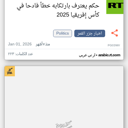
حكم يعترف بارتكابه خطأ فادحا في
كأس إفريقيا 2025
اخبار جزر القمر
Politics
Jan 01, 2026
منذ ٧ أشهر
PG03WV
عدد الكلمات: ٢٢٣
•
arabic.rt.com
ار تي عربي