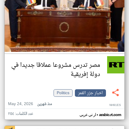
مصر تدرس مشروعا عملاقا جديدا في
دولة إفريقية
اخبار جزر القمر
Politics
May 24, 2026
منذ شهرين
NH91ES
عدد الكلمات: ٢٥٤
•
arabic.rt.com
ار تي عربي