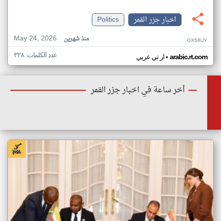
اخبار جزر القمر
Politics
May 24, 2026
منذ شهرين
OX58UY
عدد الكلمات: ٣٢٨
•
arabic.rt.com
ار تي عربي
أخر ساعة في اخبار جزر القمر