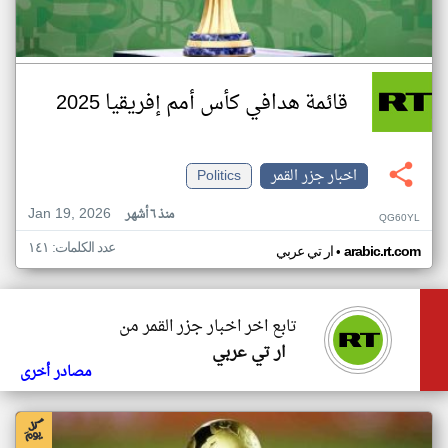
قائمة هدافي كأس أمم إفريقيا 2025
اخبار جزر القمر
Politics
Jan 19, 2026
منذ ٦ أشهر
QG60YL
عدد الكلمات: ١٤١
•
arabic.rt.com
ار تي عربي
تابع اخر اخبار جزر القمر من
ار تي عربي
مصادر أخرى