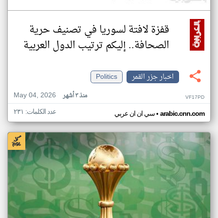
قفزة لافتة لسوريا في تصنيف حرية
الصحافة.. إليكم ترتيب الدول العربية
اخبار جزر القمر
Politics
May 04, 2026
منذ ٣ أشهر
VF17PD
عدد الكلمات: ٢٣١
•
arabic.cnn.com
سي ان ان عربي