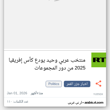
منتخب عربي وحيد يودع كأس إفريقيا
2025 من دور المجموعات
اخبار جزر القمر
Politics
Jan 01, 2026
منذ ٧ أشهر
YU55DX
عدد الكلمات: ١١٠
•
arabic.rt.com
ار تي عربي