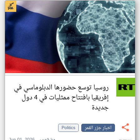
روسيا توسع حضورها الدبلوماسي في
إفريقيا بافتتاح ممثليات في 4 دول
جديدة
اخبار جزر القمر
Politics
Jun 01, 2026