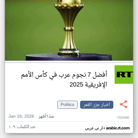
أفضل 7 نجوم عرب في كأس الأمم
الإفريقية 2025
اخبار جزر القمر
Politics
Jan 16, 2026
منذ ٦ أشهر
YD16SE
عدد الكلمات: ١٠٩
•
arabic.rt.com
ار تي عربي