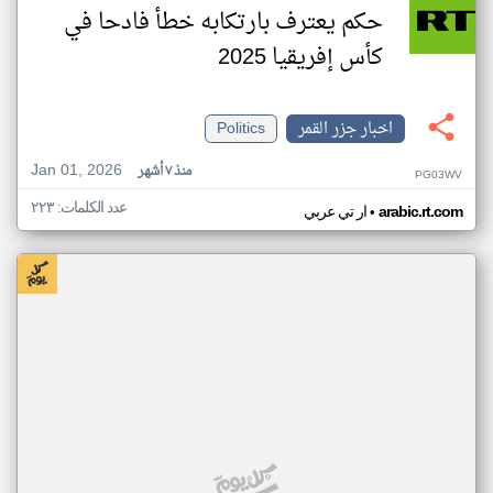
حكم يعترف بارتكابه خطأ فادحا في
كأس إفريقيا 2025
اخبار جزر القمر
Politics
Jan 01, 2026
منذ ٧ أشهر
PG03WV
عدد الكلمات: ٢٢٣
•
arabic.rt.com
ار تي عربي