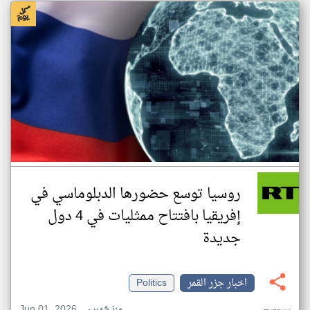
روسيا توسع حضورها الدبلوماسي في
إفريقيا بافتتاح ممثليات في 4 دول
جديدة
اخبار جزر القمر
Politics
Jun 01, 2026