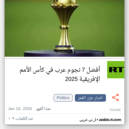
أفضل 7 نجوم عرب في كأس الأمم
الإفريقية 2025
اخبار جزر القمر
Politics
Jan 16, 2026
منذ ٦ أشهر
YD16SE
عدد الكلمات: ١٠٩
•
arabic.rt.com
ار تي عربي