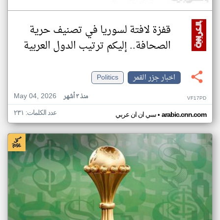
قفزة لافتة لسوريا في تصنيف حرية
الصحافة.. إليكم ترتيب الدول العربية
اخبار جزر القمر
Politics
May 04, 2026
منذ ٣ أشهر
VF17PD
عدد الكلمات: ٢٣١
•
arabic.cnn.com
سي ان ان عربي