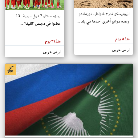
اليونيسكو تدرج شواطئ نورماندي
بينهم ممثلو 7 دول عربية.. 13
klyoum.com
وعدة مواقع أخرى أحدها في بلد ...
تغيير الدولة
عضوا في مجلس "الفيفا" ...
تعبر
مصادر الأخبار من جزر القمر
المقالات
الموجوده
اخبار جزر القمر على مدار الساعة
منذ ١١ يوم
هنا عن
منذ ٢٦ يوم
وجهة
نظر
أهم اخبار جزر القمر العاجلة والمباشرة
ار تي عربي
كاتبيها.
ار تي عربي