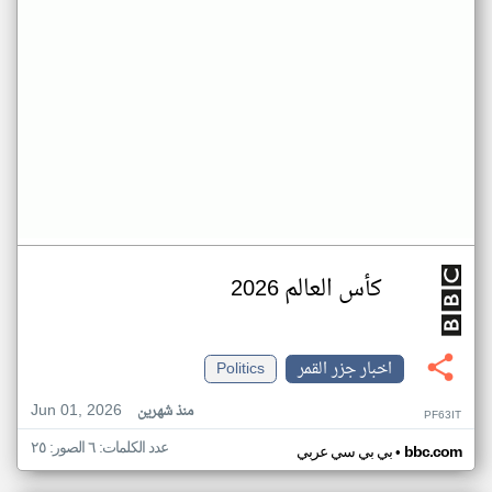
كأس العالم 2026
اخبار جزر القمر
Politics
Jun 01, 2026
منذ شهرين
PF63IT
عدد الكلمات: ٦ الصور: ٢٥
•
bbc.com
بي بي سي عربي