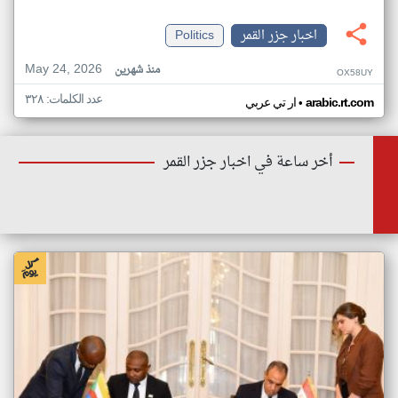
اخبار جزر القمر
Politics
May 24, 2026
منذ شهرين
OX58UY
عدد الكلمات: ٣٢٨
•
arabic.rt.com
ار تي عربي
أخر ساعة في اخبار جزر القمر