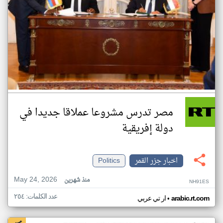
مصر تدرس مشروعا عملاقا جديدا في
دولة إفريقية
اخبار جزر القمر
Politics
May 24, 2026
منذ شهرين
NH91ES
عدد الكلمات: ٢٥٤
•
arabic.rt.com
ار تي عربي