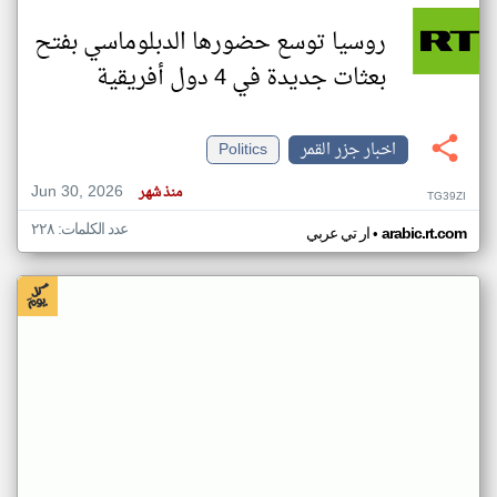
روسيا توسع حضورها الدبلوماسي بفتح
بعثات جديدة في 4 دول أفريقية
اخبار جزر القمر
Politics
Jun 30, 2026
منذ شهر
TG39ZI
عدد الكلمات: ٢٢٨
•
arabic.rt.com
ار تي عربي