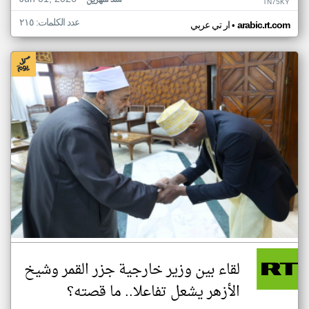
منذ شهرين
TN75KY
عدد الكلمات: ٢١٥
•
arabic.rt.com
ار تي عربي
لقاء بين وزير خارجية جزر القمر وشيخ
الأزهر يشعل تفاعلا.. ما قصته؟