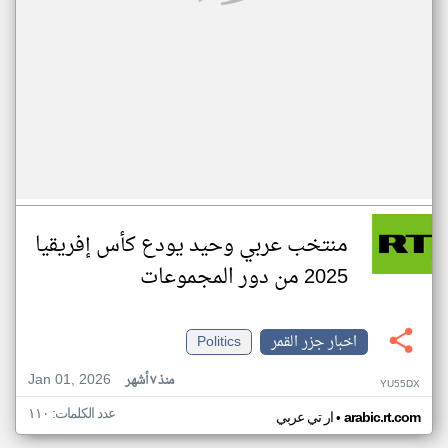
منتخب عربي وحيد يودع كأس إفريقيا
2025 من دور المجموعات
اخبار جزر القمر
Politics
Jan 01, 2026
منذ ٧ أشهر
YU55DX
عدد الكلمات: ١١٠
•
arabic.rt.com
ار تي عربي