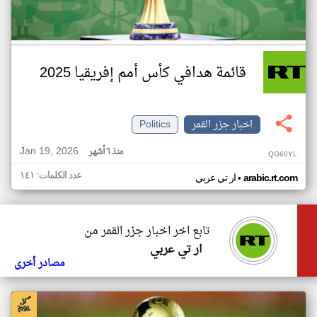
قائمة هدافي كأس أمم إفريقيا 2025
اخبار جزر القمر
Politics
Jan 19, 2026
منذ ٦ أشهر
QG60YL
عدد الكلمات: ١٤١
•
arabic.rt.com
ار تي عربي
تابع اخر اخبار جزر القمر من
ار تي عربي
مصادر أخرى