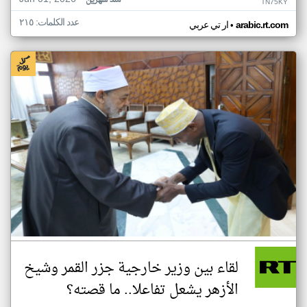
منذ شهرين
TN75KY
عدد الكلمات: ٢١٥
•
arabic.rt.com
ار تي عربي
لقاء بين وزير خارجية جزر القمر وشيخ
الأزهر يشعل تفاعلا.. ما قصته؟