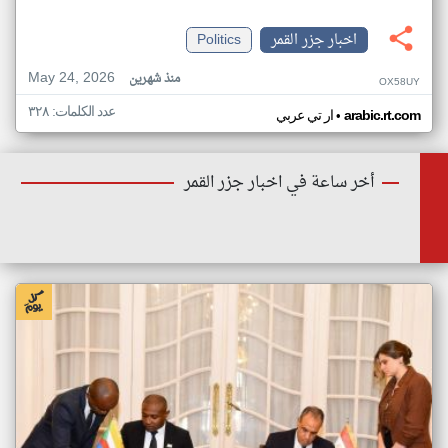
اخبار جزر القمر
Politics
May 24, 2026
منذ شهرين
OX58UY
عدد الكلمات: ٣٢٨
•
arabic.rt.com
ار تي عربي
أخر ساعة في اخبار جزر القمر