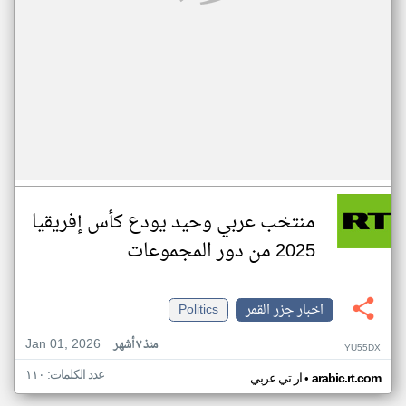
منتخب عربي وحيد يودع كأس إفريقيا
2025 من دور المجموعات
اخبار جزر القمر
Politics
Jan 01, 2026
منذ ٧ أشهر
YU55DX
عدد الكلمات: ١١٠
•
arabic.rt.com
ار تي عربي