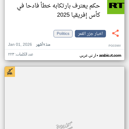
حكم يعترف بارتكابه خطأ فادحا في
كأس إفريقيا 2025
اخبار جزر القمر
Politics
Jan 01, 2026
منذ ٧ أشهر
PG03WV
عدد الكلمات: ٢٢٣
•
arabic.rt.com
ار تي عربي