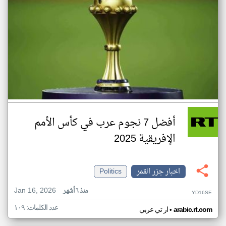
أفضل 7 نجوم عرب في كأس الأمم
الإفريقية 2025
اخبار جزر القمر
Politics
Jan 16, 2026
منذ ٦ أشهر
YD16SE
عدد الكلمات: ١٠٩
•
arabic.rt.com
ار تي عربي