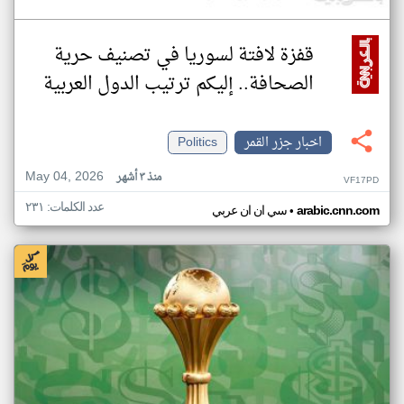
قفزة لافتة لسوريا في تصنيف حرية
الصحافة.. إليكم ترتيب الدول العربية
اخبار جزر القمر
Politics
May 04, 2026
منذ ٣ أشهر
VF17PD
عدد الكلمات: ٢٣١
•
arabic.cnn.com
سي ان ان عربي