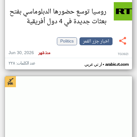
روسيا توسع حضورها الدبلوماسي بفتح
بعثات جديدة في 4 دول أفريقية
اخبار جزر القمر
Politics
Jun 30, 2026
منذ شهر
TG39ZI
عدد الكلمات: ٢٢٨
•
arabic.rt.com
ار تي عربي