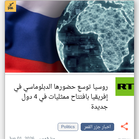
روسيا توسع حضورها الدبلوماسي في
إفريقيا بافتتاح ممثليات في 4 دول
جديدة
اخبار جزر القمر
Politics
Jun 01, 2026