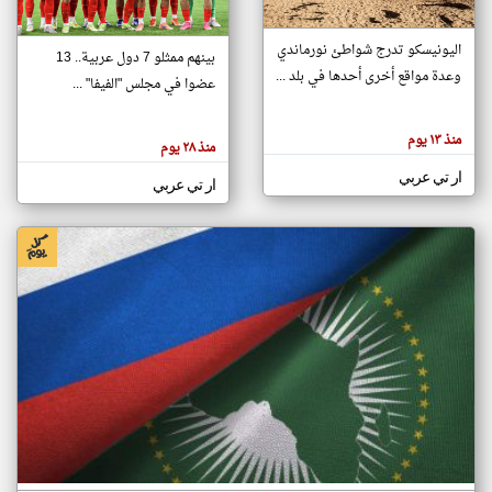
اليونيسكو تدرج شواطئ نورماندي
بينهم ممثلو 7 دول عربية.. 13
klyoum.com
وعدة مواقع أخرى أحدها في بلد ...
تغيير الدولة
عضوا في مجلس "الفيفا" ...
تعبر
مصادر الأخبار من جزر القمر
المقالات
الموجوده
اخبار جزر القمر على مدار الساعة
منذ ١٣ يوم
هنا عن
منذ ٢٨ يوم
وجهة
نظر
أهم اخبار جزر القمر العاجلة والمباشرة
ار تي عربي
كاتبيها.
ار تي عربي