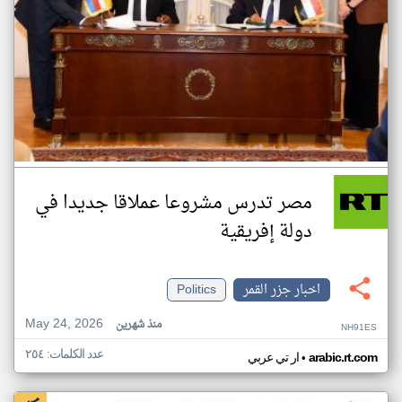
مصر تدرس مشروعا عملاقا جديدا في
دولة إفريقية
اخبار جزر القمر
Politics
May 24, 2026
منذ شهرين
NH91ES
عدد الكلمات: ٢٥٤
•
arabic.rt.com
ار تي عربي