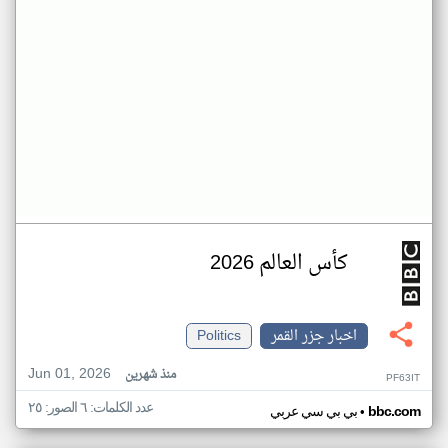
كأس العالم 2026
اخبار جزر القمر
Politics
Jun 01, 2026
منذ شهرين
PF63IT
عدد الكلمات: ٦ الصور: ٢٥
•
bbc.com
بي بي سي عربي