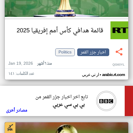
قائمة هدافي كأس أمم إفريقيا 2025
اخبار جزر القمر
Politics
Jan 19, 2026
منذ ٦ أشهر
QG60YL
عدد الكلمات: ١٤١
•
arabic.rt.com
ار تي عربي
تابع اخر اخبار جزر القمر من
بي بي سي عربي
مصادر أخرى