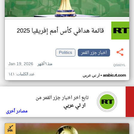
قائمة هدافي كأس أمم إفريقيا 2025
اخبار جزر القمر
Politics
Jan 19, 2026
منذ ٦ أشهر
QG60YL
عدد الكلمات: ١٤١
•
arabic.rt.com
ار تي عربي
تابع اخر اخبار جزر القمر من
ار تي عربي
مصادر أخرى