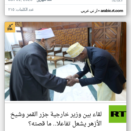
منذ شهرين
TN75KY
عدد الكلمات: ٢١٥
•
arabic.rt.com
ار تي عربي
لقاء بين وزير خارجية جزر القمر وشيخ
الأزهر يشعل تفاعلا.. ما قصته؟