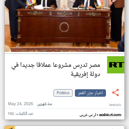
مصر تدرس مشروعا عملاقا جديدا في
دولة إفريقية
اخبار جزر القمر
Politics
May 24, 2026
منذ شهرين
NH91ES
عدد الكلمات: ٢٥٤
•
arabic.rt.com
ار تي عربي