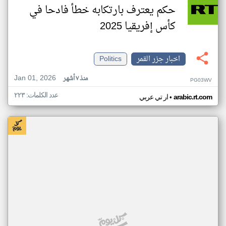
حكم يعترف بارتكابه خطأ فادحا في
كأس إفريقيا 2025
اخبار جزر القمر
Politics
Jan 01, 2026
منذ ٧ أشهر
PG03WV
عدد الكلمات: ٢٢٣
•
arabic.rt.com
ار تي عربي