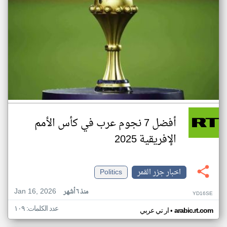
أفضل 7 نجوم عرب في كأس الأمم
الإفريقية 2025
اخبار جزر القمر
Politics
Jan 16, 2026
منذ ٦ أشهر
YD16SE
عدد الكلمات: ١٠٩
•
arabic.rt.com
ار تي عربي