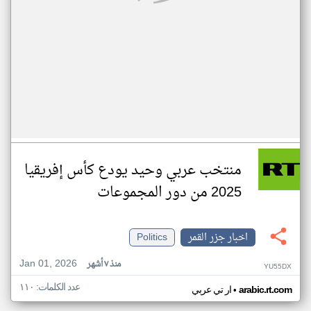
منتخب عربي وحيد يودع كأس إفريقيا
2025 من دور المجموعات
اخبار جزر القمر
Politics
Jan 01, 2026
منذ ٧ أشهر
YU55DX
عدد الكلمات: ١١٠
•
arabic.rt.com
ار تي عربي