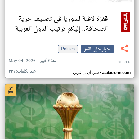
قفزة لافتة لسوريا في تصنيف حرية
الصحافة.. إليكم ترتيب الدول العربية
اخبار جزر القمر
Politics
May 04, 2026
منذ ٣ أشهر
VF17PD
عدد الكلمات: ٢٣١
•
arabic.cnn.com
سي ان ان عربي