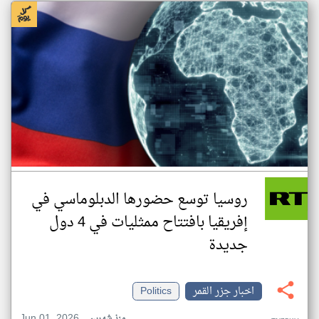
روسيا توسع حضورها الدبلوماسي في
إفريقيا بافتتاح ممثليات في 4 دول
جديدة
اخبار جزر القمر
Politics
Jun 01, 2026