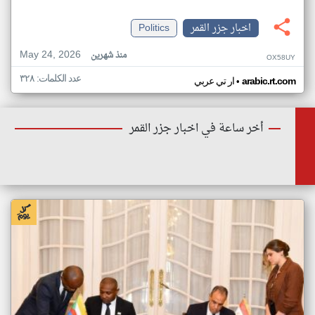
اخبار جزر القمر
Politics
May 24, 2026
منذ شهرين
OX58UY
عدد الكلمات: ٣٢٨
•
arabic.rt.com
ار تي عربي
أخر ساعة في اخبار جزر القمر