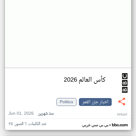
كأس العالم 2026
اخبار جزر القمر
Politics
Jun 01, 2026
منذ شهرين
PF63IT
عدد الكلمات: ٦ الصور: ٢٥
•
bbc.com
بي بي سي عربي