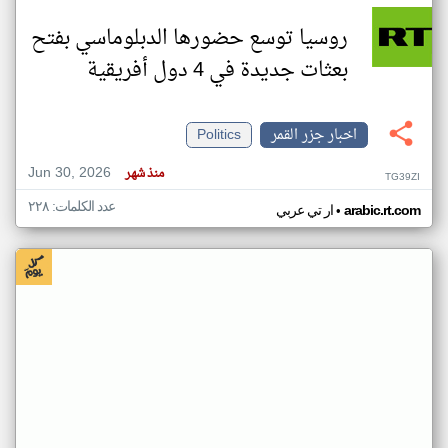
روسيا توسع حضورها الدبلوماسي بفتح
بعثات جديدة في 4 دول أفريقية
اخبار جزر القمر
Politics
Jun 30, 2026
منذ شهر
TG39ZI
عدد الكلمات: ٢٢٨
•
arabic.rt.com
ار تي عربي