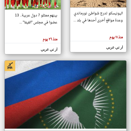
اليونيسكو تدرج شواطئ نورماندي
بينهم ممثلو 7 دول عربية.. 13
klyoum.com
وعدة مواقع أخرى أحدها في بلد ...
تغيير الدولة
عضوا في مجلس "الفيفا" ...
تعبر
مصادر الأخبار من جزر القمر
المقالات
الموجوده
اخبار جزر القمر على مدار الساعة
منذ ١١ يوم
هنا عن
منذ ٢٦ يوم
وجهة
نظر
أهم اخبار جزر القمر العاجلة والمباشرة
ار تي عربي
كاتبيها.
ار تي عربي