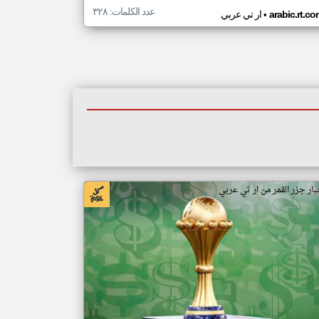
عدد الكلمات: ٣٢٨
•
arabic.rt.c
ار تي عربي
بار جزر القمر من ار تي عربي