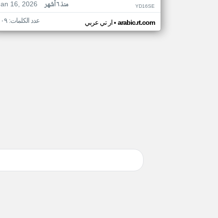
Jan 16, 2026
منذ ٦ أشهر
YD16SE
عدد الكلمات: ١٠٩
•
arabic.rt.com
ار تي عربي