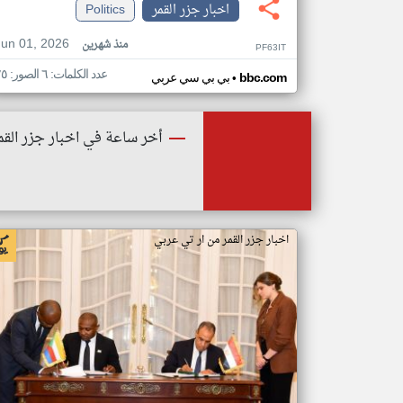
اخبار جزر القمر
Politics
Jun 01, 2026
منذ شهرين
PF63IT
عدد الكلمات: ٦ الصور: ٢٥
•
bbc.com
بي بي سي عربي
أخر ساعة في اخبار جزر القم
اخبار جزر القمر من ار تي عربي