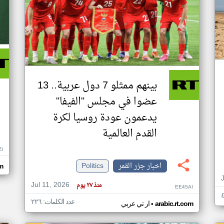
بينهم ممثلو 7 دول عربية.. 13
عضوا في مجلس "الفيفا"
يدعمون عودة روسيا لكرة
القدم العالمية
ZI
اخبار جزر القمر
Politics
om
Jul 11, 2026
منذ ٢٧ يوم
EE45AI
عدد الكلمات: ٢٢٦
•
arabic.rt.com
ار تي عربي