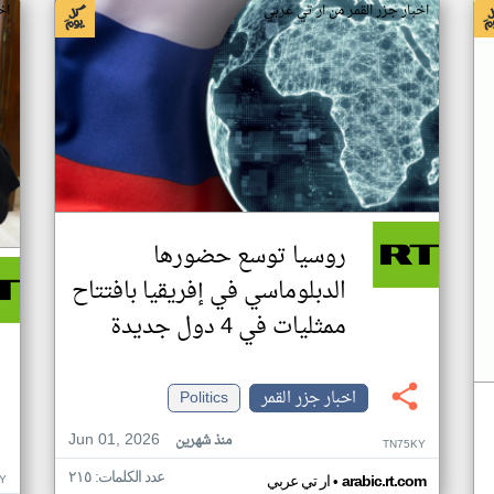
اخبار جزر القمر من ار تي عربي
اخ
روسيا توسع حضورها
الدبلوماسي في إفريقيا بافتتاح
ممثليات في 4 دول جديدة
اخبار جزر القمر
Politics
Jun 01, 2026
منذ شهرين
TN75KY
عدد الكلمات: ٢١٥
•
Y
arabic.rt.com
ار تي عربي