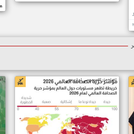
om
ر
اخبار جزر القمر من سي ان ان عربي
اخ