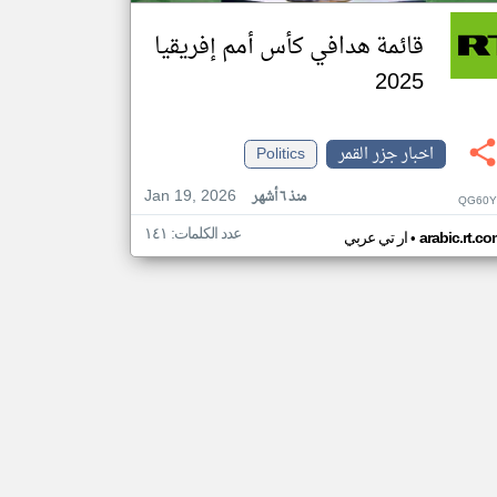
قائمة هدافي كأس أمم إفريقيا
2025
اخبار جزر القمر
Politics
Jan 19, 2026
منذ ٦ أشهر
QG60Y
عدد الكلمات: ١٤١
•
arabic.rt.c
ار تي عربي