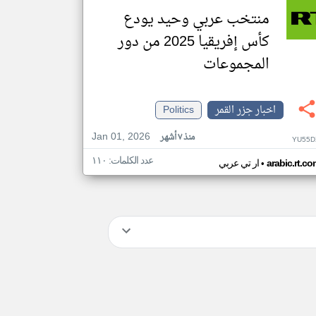
منتخب عربي وحيد يودع
كأس إفريقيا 2025 من دور
المجموعات
اخبار جزر القمر
Politics
Jan 01, 2026
منذ ٧ أشهر
YU55D
عدد الكلمات: ١١٠
•
arabic.rt.c
ار تي عربي