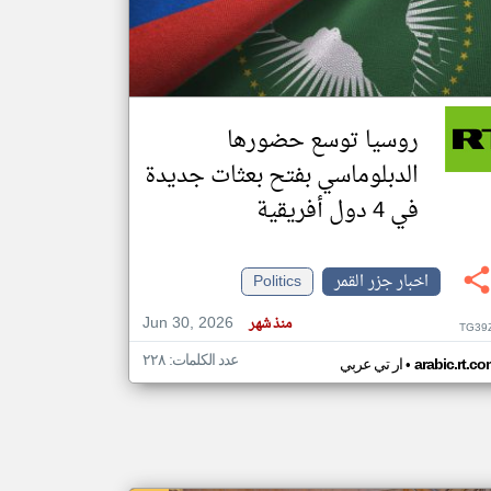
klyoum.com
تغيير الدولة
مصادر الأخبار من جزر القمر
روسيا توسع حضورها
اخبار جزر القمر على مدار الساعة
الدبلوماسي بفتح بعثات جديدة
أهم اخبار جزر القمر العاجلة والمباشرة
في 4 دول أفريقية
اخبار جزر القمر
Politics
Jun 30, 2026
منذ شهر
TG39
عدد الكلمات: ٢٢٨
•
arabic.rt.c
ار تي عربي