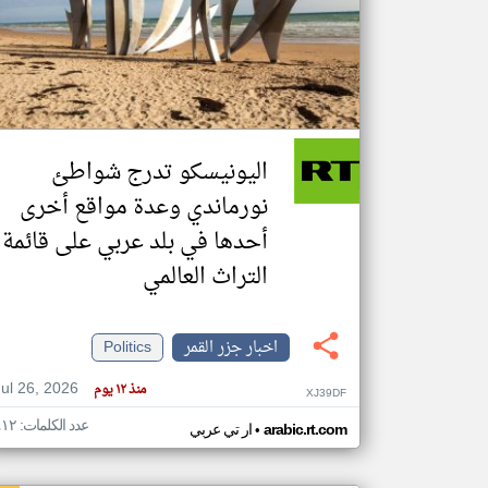
تعبر
المقالات
الموجوده
هنا عن
وجهة
اليونيسكو تدرج شواطئ
نظر
كاتبيها.
نورماندي وعدة مواقع أخرى
أحدها في بلد عربي على قائمة
التراث العالمي
اخبار جزر القمر
Politics
Jul 26, 2026
منذ ١٢ يوم
XJ39DF
عدد الكلمات: ٤١٢
•
arabic.rt.com
ار تي عربي