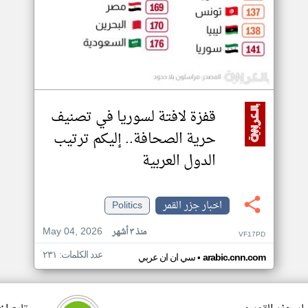
قفزة لافتة لسوريا في تصنيف
حرية الصحافة.. إليكم ترتيب
الدول العربية
اخبار جزر القمر
Politics
May 04, 2026
منذ ٣ أشهر
VF17PD
عدد الكلمات: ٢٣١
•
arabic.cnn.com
سي ان ان عربي