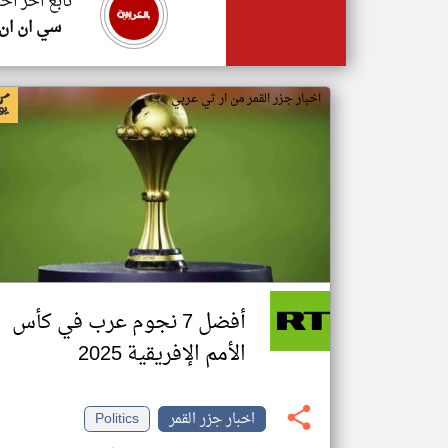
تابع اخر اخب
سي ان ان
اخبار جزر القمر من ار تي عربي
أفضل 7 نجوم عرب في كأس
الأمم الإفريقية 2025
اخبار جزر القمر
Politics