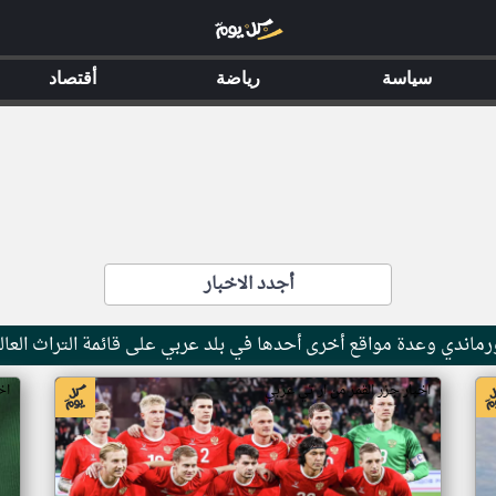
سياسة
رياضة
أقتصاد
أجدد الاخبار
ماندي وعدة مواقع أخرى أحدها في بلد عربي على قائمة التراث العال
اخبار جزر القمر من ار تي عربي
اخ