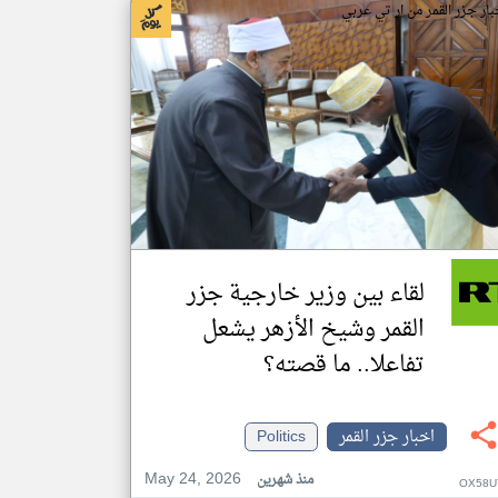
بار جزر القمر من ار تي عربي
لقاء بين وزير خارجية جزر
القمر وشيخ الأزهر يشعل
تفاعلا.. ما قصته؟
اخبار جزر القمر
Politics
May 24, 2026
منذ شهرين
OX58U