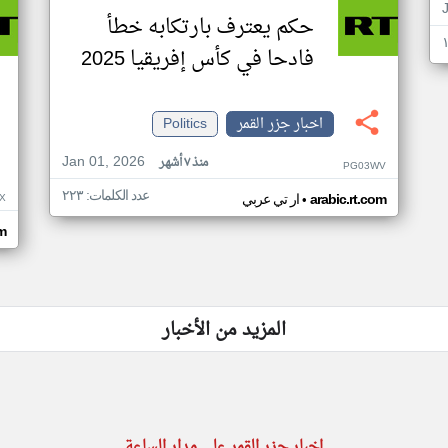
حكم يعترف بارتكابه خطأ
فادحا في كأس إفريقيا 2025
اخبار جزر القمر
Politics
Jan 01, 2026
منذ ٧ أشهر
PG03WV
عدد الكلمات: ٢٢٣
•
X
arabic.rt.com
ار تي عربي
om
المزيد من الأخبار
اخبار جزر القمر على مدار الساعة