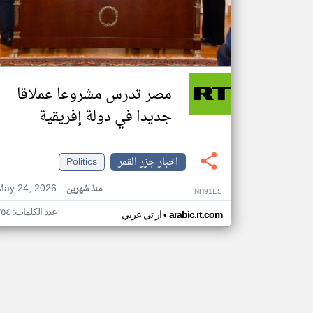
مصر تدرس مشروعا عملاقا
جديدا في دولة إفريقية
اخبار جزر القمر
Politics
May 24, 2026
منذ شهرين
NH91ES
عدد الكلمات: ٢٥٤
•
arabic.rt.com
ار تي عربي