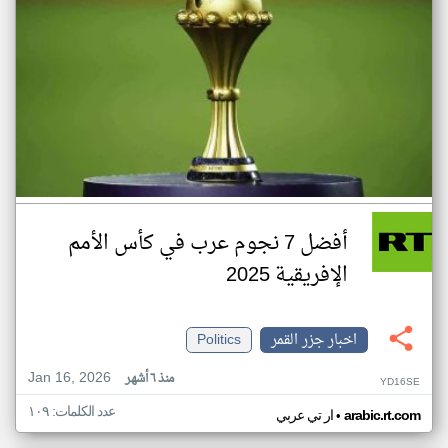
أفضل 7 نجوم عرب في كأس الأمم
الإفريقية 2025
اخبار جزر القمر
Politics
Jan 16, 2026
منذ ٦ أشهر
YD16SE
عدد الكلمات: ١٠٩
•
arabic.rt.com
ار تي عربي