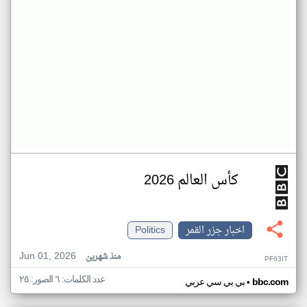
كأس العالم 2026
اخبار جزر القمر
Politics
Jun 01, 2026
منذ شهرين
PF63IT
عدد الكلمات: ٦ الصور: ٢٥
•
bbc.com
بي بي سي عربي