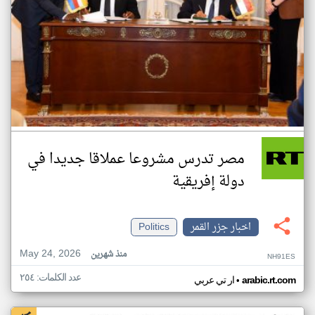
مصر تدرس مشروعا عملاقا جديدا في
دولة إفريقية
اخبار جزر القمر
Politics
May 24, 2026
منذ شهرين
NH91ES
عدد الكلمات: ٢٥٤
•
arabic.rt.com
ار تي عربي