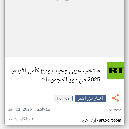
منتخب عربي وحيد يودع كأس إفريقيا
2025 من دور المجموعات
اخبار جزر القمر
Politics
Jan 01, 2026
منذ ٧ أشهر
YU55DX
عدد الكلمات: ١١٠
•
arabic.rt.com
ار تي عربي