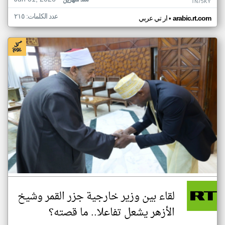
منذ شهرين
TN75KY
عدد الكلمات: ٢١٥
•
arabic.rt.com
ار تي عربي
لقاء بين وزير خارجية جزر القمر وشيخ
الأزهر يشعل تفاعلا.. ما قصته؟