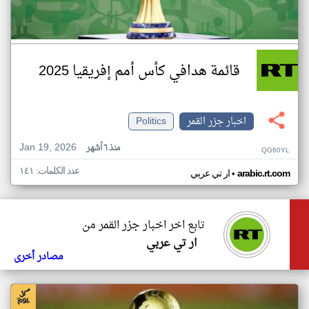
قائمة هدافي كأس أمم إفريقيا 2025
اخبار جزر القمر
Politics
Jan 19, 2026
منذ ٦ أشهر
QG60YL
عدد الكلمات: ١٤١
•
arabic.rt.com
ار تي عربي
تابع اخر اخبار جزر القمر من
ار تي عربي
مصادر أخرى