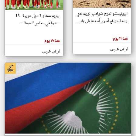
اليونيسكو تدرج شواطئ نورماندي
بينهم ممثلو 7 دول عربية.. 13
klyoum.com
وعدة مواقع أخرى أحدها في بلد ...
تغيير الدولة
عضوا في مجلس "الفيفا" ...
تعبر
مصادر الأخبار من جزر القمر
المقالات
الموجوده
اخبار جزر القمر على مدار الساعة
منذ ١٢ يوم
هنا عن
منذ ٢٧ يوم
وجهة
نظر
أهم اخبار جزر القمر العاجلة والمباشرة
ار تي عربي
كاتبيها.
ار تي عربي