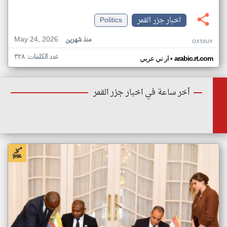
اخبار جزر القمر
Politics
May 24, 2026
منذ شهرين
OX58UY
عدد الكلمات: ٣٢٨
•
arabic.rt.com
ار تي عربي
أخر ساعة في اخبار جزر القمر