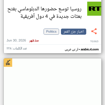
روسيا توسع حضورها الدبلوماسي بفتح
بعثات جديدة في 4 دول أفريقية
اخبار جزر القمر
Politics
Jun 30, 2026
منذ شهر
TG39ZI
عدد الكلمات: ٢٢٨
•
arabic.rt.com
ار تي عربي