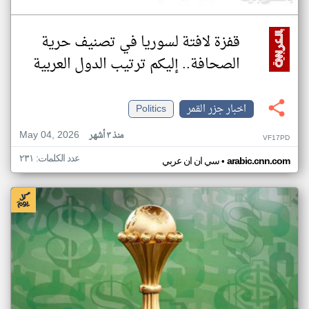
قفزة لافتة لسوريا في تصنيف حرية
الصحافة.. إليكم ترتيب الدول العربية
اخبار جزر القمر
Politics
May 04, 2026
منذ ٣ أشهر
VF17PD
عدد الكلمات: ٢٣١
•
arabic.cnn.com
سي ان ان عربي