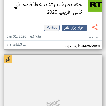
حكم يعترف بارتكابه خطأ فادحا في
كأس إفريقيا 2025
اخبار جزر القمر
Politics
Jan 01, 2026
منذ ٧ أشهر
PG03WV
عدد الكلمات: ٢٢٣
•
arabic.rt.com
ار تي عربي