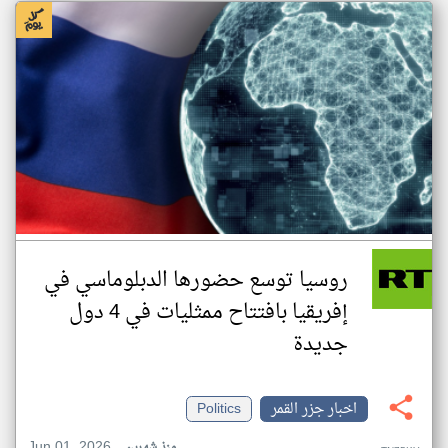
روسيا توسع حضورها الدبلوماسي في
إفريقيا بافتتاح ممثليات في 4 دول
جديدة
اخبار جزر القمر
Politics
Jun 01, 2026