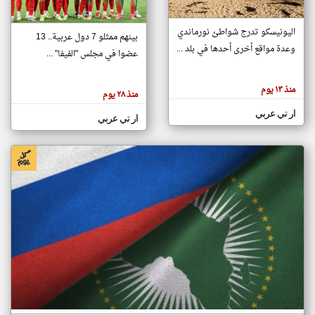
اليونيسكو تدرج شواطئ نورماندي
بينهم ممثلو 7 دول عربية.. 13
klyoum.com
وعدة مواقع أخرى أحدها في بلد ...
تغيير الدولة
عضوا في مجلس "الفيفا" ...
تعبر
مصادر الأخبار من جزر القمر
المقالات
الموجوده
اخبار جزر القمر على مدار الساعة
منذ ١٣ يوم
هنا عن
منذ ٢٨ يوم
وجهة
نظر
أهم اخبار جزر القمر العاجلة والمباشرة
ار تي عربي
كاتبيها.
ار تي عربي