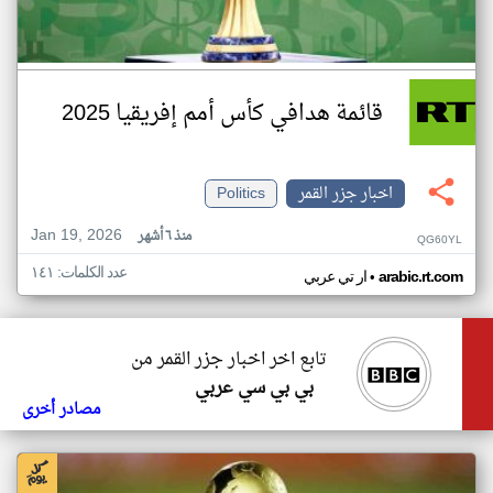
قائمة هدافي كأس أمم إفريقيا 2025
اخبار جزر القمر
Politics
Jan 19, 2026
منذ ٦ أشهر
QG60YL
عدد الكلمات: ١٤١
•
arabic.rt.com
ار تي عربي
تابع اخر اخبار جزر القمر من
بي بي سي عربي
مصادر أخرى