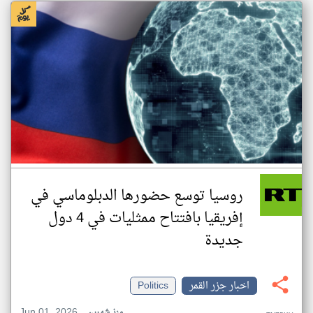
روسيا توسع حضورها الدبلوماسي في
إفريقيا بافتتاح ممثليات في 4 دول
جديدة
اخبار جزر القمر
Politics
Jun 01, 2026