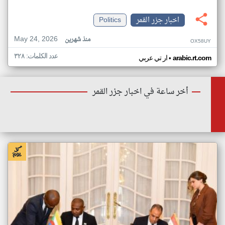
اخبار جزر القمر
Politics
May 24, 2026
منذ شهرين
OX58UY
عدد الكلمات: ٣٢٨
•
arabic.rt.com
ار تي عربي
أخر ساعة في اخبار جزر القمر