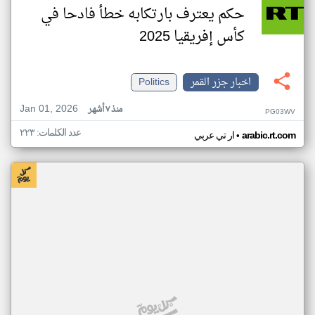
حكم يعترف بارتكابه خطأ فادحا في
كأس إفريقيا 2025
اخبار جزر القمر
Politics
Jan 01, 2026
منذ ٧ أشهر
PG03WV
عدد الكلمات: ٢٢٣
•
arabic.rt.com
ار تي عربي