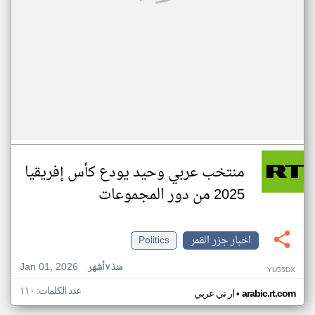
منتخب عربي وحيد يودع كأس إفريقيا
2025 من دور المجموعات
اخبار جزر القمر
Politics
Jan 01, 2026
منذ ٧ أشهر
YU55DX
عدد الكلمات: ١١٠
•
arabic.rt.com
ار تي عربي