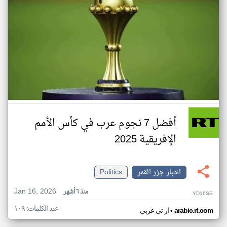
أفضل 7 نجوم عرب في كأس الأمم
الإفريقية 2025
اخبار جزر القمر
Politics
Jan 16, 2026
منذ ٦ أشهر
YD16SE
عدد الكلمات: ١٠٩
•
arabic.rt.com
ار تي عربي