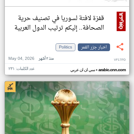
قفزة لافتة لسوريا في تصنيف حرية
الصحافة.. إليكم ترتيب الدول العربية
اخبار جزر القمر
Politics
May 04, 2026
منذ ٣ أشهر
VF17PD
عدد الكلمات: ٢٣١
•
arabic.cnn.com
سي ان ان عربي