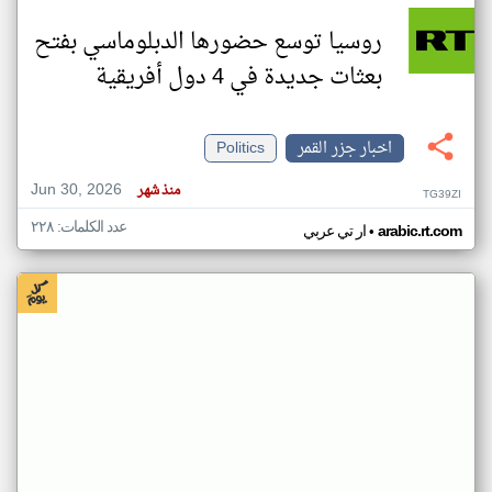
روسيا توسع حضورها الدبلوماسي بفتح
بعثات جديدة في 4 دول أفريقية
اخبار جزر القمر
Politics
Jun 30, 2026
منذ شهر
TG39ZI
عدد الكلمات: ٢٢٨
•
arabic.rt.com
ار تي عربي