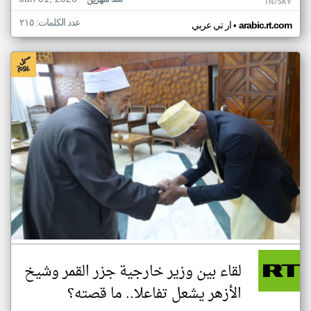
منذ شهرين
TN75KY
عدد الكلمات: ٢١٥
•
arabic.rt.com
ار تي عربي
لقاء بين وزير خارجية جزر القمر وشيخ
الأزهر يشعل تفاعلا.. ما قصته؟