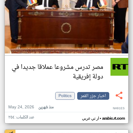
مصر تدرس مشروعا عملاقا جديدا في
دولة إفريقية
اخبار جزر القمر
Politics
May 24, 2026
منذ شهرين
NH91ES
عدد الكلمات: ٢٥٤
•
arabic.rt.com
ار تي عربي