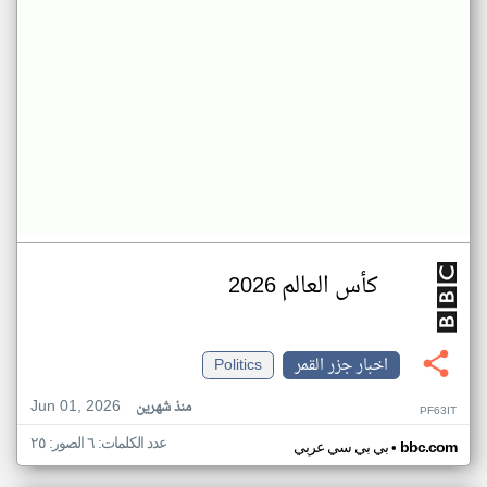
كأس العالم 2026
اخبار جزر القمر
Politics
Jun 01, 2026
منذ شهرين
PF63IT
عدد الكلمات: ٦ الصور: ٢٥
•
bbc.com
بي بي سي عربي