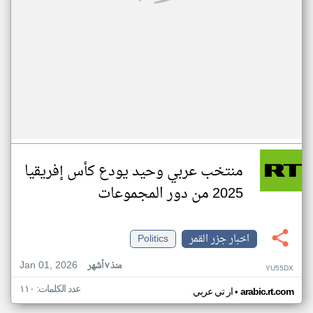
منتخب عربي وحيد يودع كأس إفريقيا
2025 من دور المجموعات
اخبار جزر القمر
Politics
Jan 01, 2026
منذ ٧ أشهر
YU55DX
عدد الكلمات: ١١٠
•
arabic.rt.com
ار تي عربي