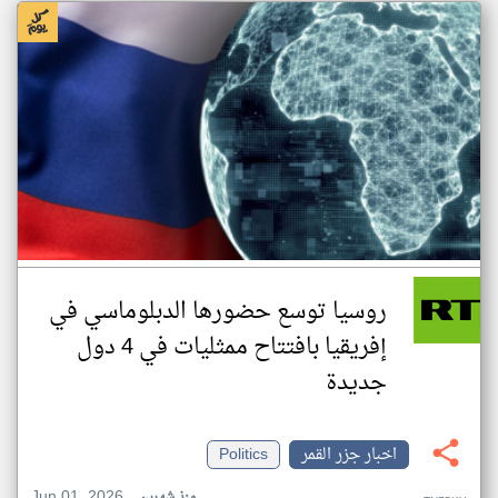
روسيا توسع حضورها الدبلوماسي في
إفريقيا بافتتاح ممثليات في 4 دول
جديدة
اخبار جزر القمر
Politics
Jun 01, 2026