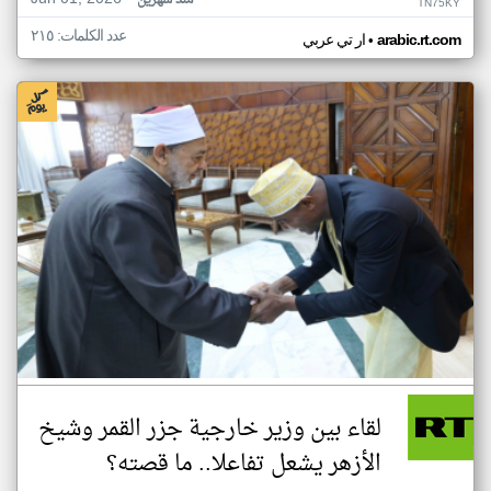
منذ شهرين
TN75KY
عدد الكلمات: ٢١٥
•
arabic.rt.com
ار تي عربي
لقاء بين وزير خارجية جزر القمر وشيخ
الأزهر يشعل تفاعلا.. ما قصته؟