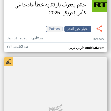
حكم يعترف بارتكابه خطأ فادحا في
كأس إفريقيا 2025
اخبار جزر القمر
Politics
Jan 01, 2026
منذ ٧ أشهر
PG03WV
عدد الكلمات: ٢٢٣
•
arabic.rt.com
ار تي عربي