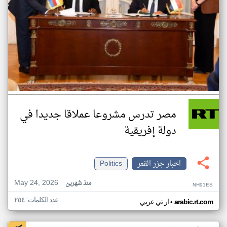
مصر تدرس مشروعا عملاقا جديدا في
دولة إفريقية
اخبار جزر القمر
Politics
May 24, 2026
منذ شهرين
NH91ES
عدد الكلمات: ٢٥٤
•
arabic.rt.com
ار تي عربي