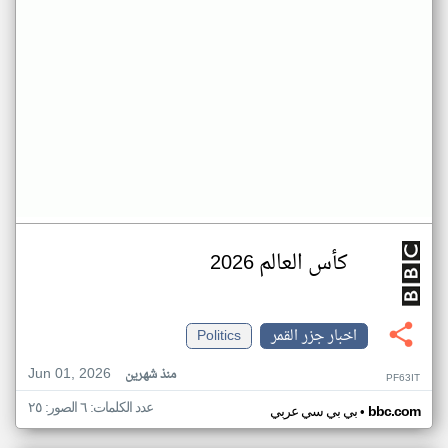
كأس العالم 2026
اخبار جزر القمر
Politics
Jun 01, 2026
منذ شهرين
PF63IT
عدد الكلمات: ٦ الصور: ٢٥
•
bbc.com
بي بي سي عربي