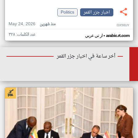
اخبار جزر القمر
Politics
May 24, 2026
منذ شهرين
OX58UY
عدد الكلمات: ٣٢٨
•
arabic.rt.com
ار تي عربي
أخر ساعة في اخبار جزر القمر