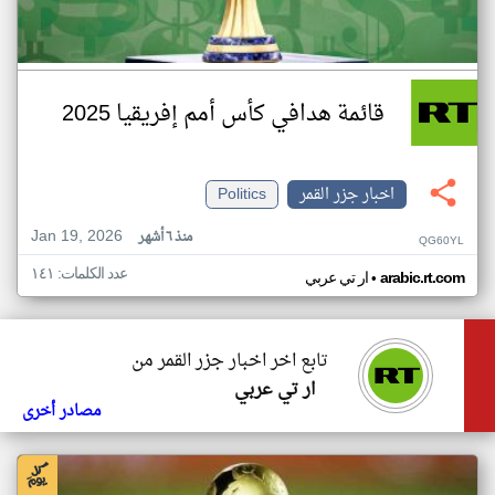
قائمة هدافي كأس أمم إفريقيا 2025
اخبار جزر القمر
Politics
Jan 19, 2026
منذ ٦ أشهر
QG60YL
عدد الكلمات: ١٤١
•
arabic.rt.com
ار تي عربي
تابع اخر اخبار جزر القمر من
ار تي عربي
مصادر أخرى