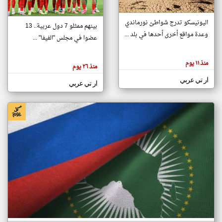
اليونيسكو تدرج شواطئ نورماندي
بينهم ممثلو 7 دول عربية.. 13
klyoum.com
وعدة مواقع أخرى أحدها في بلد ...
تغيير الدولة
عضوا في مجلس "الفيفا" ...
تعبر
مصادر الأخبار من جزر القمر
المقالات
الموجوده
اخبار جزر القمر على مدار الساعة
منذ ١١ يوم
هنا عن
منذ ٢٦ يوم
وجهة
نظر
أهم اخبار جزر القمر العاجلة والمباشرة
ار تي عربي
كاتبيها.
ار تي عربي