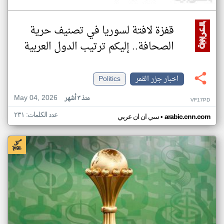
قفزة لافتة لسوريا في تصنيف حرية
الصحافة.. إليكم ترتيب الدول العربية
اخبار جزر القمر
Politics
May 04, 2026
منذ ٣ أشهر
VF17PD
عدد الكلمات: ٢٣١
•
arabic.cnn.com
سي ان ان عربي