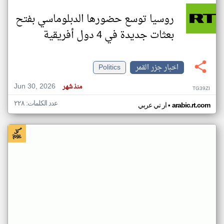
روسيا توسع حضورها الدبلوماسي بفتح
بعثات جديدة في 4 دول أفريقية
اخبار جزر القمر
Politics
Jun 30, 2026
منذ شهر
TG39ZI
عدد الكلمات: ٢٢٨
•
arabic.rt.com
ار تي عربي