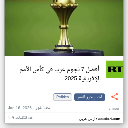
أفضل 7 نجوم عرب في كأس الأمم
الإفريقية 2025
اخبار جزر القمر
Politics
Jan 16, 2026
منذ ٦ أشهر
YD16SE
عدد الكلمات: ١٠٩
•
arabic.rt.com
ار تي عربي