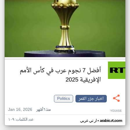
أفضل 7 نجوم عرب في كأس الأمم
الإفريقية 2025
اخبار جزر القمر
Politics
Jan 16, 2026
منذ ٦ أشهر
YD16SE
عدد الكلمات: ١٠٩
•
arabic.rt.com
ار تي عربي