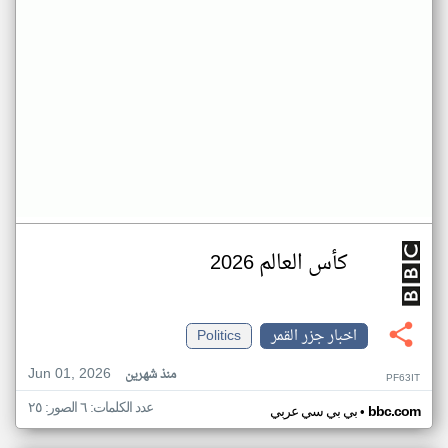
كأس العالم 2026
اخبار جزر القمر
Politics
Jun 01, 2026
منذ شهرين
PF63IT
عدد الكلمات: ٦ الصور: ٢٥
•
bbc.com
بي بي سي عربي