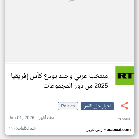
منتخب عربي وحيد يودع كأس إفريقيا
2025 من دور المجموعات
اخبار جزر القمر
Politics
Jan 01, 2026
منذ ٧ أشهر
YU55DX
عدد الكلمات: ١١٠
•
arabic.rt.com
ار تي عربي