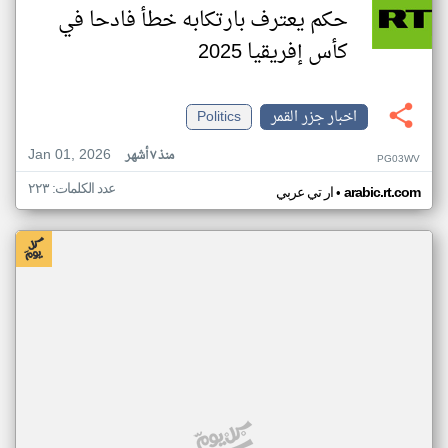
حكم يعترف بارتكابه خطأ فادحا في
كأس إفريقيا 2025
اخبار جزر القمر
Politics
Jan 01, 2026
منذ ٧ أشهر
PG03WV
عدد الكلمات: ٢٢٣
•
arabic.rt.com
ار تي عربي