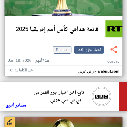
قائمة هدافي كأس أمم إفريقيا 2025
اخبار جزر القمر
Politics
Jan 19, 2026
منذ ٦ أشهر
QG60YL
عدد الكلمات: ١٤١
•
arabic.rt.com
ار تي عربي
تابع اخر اخبار جزر القمر من
بي بي سي عربي
مصادر أخرى