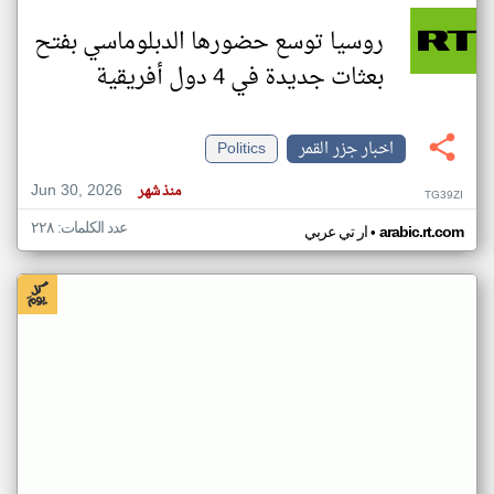
روسيا توسع حضورها الدبلوماسي بفتح
بعثات جديدة في 4 دول أفريقية
اخبار جزر القمر
Politics
Jun 30, 2026
منذ شهر
TG39ZI
عدد الكلمات: ٢٢٨
•
arabic.rt.com
ار تي عربي