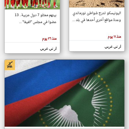
اليونيسكو تدرج شواطئ نورماندي
بينهم ممثلو 7 دول عربية.. 13
klyoum.com
وعدة مواقع أخرى أحدها في بلد ...
تغيير الدولة
عضوا في مجلس "الفيفا" ...
تعبر
مصادر الأخبار من جزر القمر
المقالات
الموجوده
اخبار جزر القمر على مدار الساعة
منذ ١١ يوم
هنا عن
منذ ٢٦ يوم
وجهة
نظر
أهم اخبار جزر القمر العاجلة والمباشرة
ار تي عربي
كاتبيها.
ار تي عربي