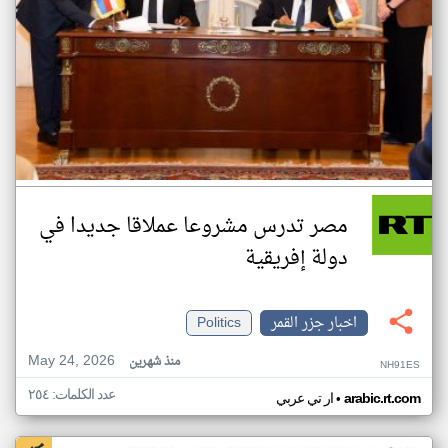
مصر تدرس مشروعا عملاقا جديدا في
دولة إفريقية
اخبار جزر القمر
Politics
May 24, 2026
منذ شهرين
NH91ES
عدد الكلمات: ٢٥٤
•
arabic.rt.com
ار تي عربي