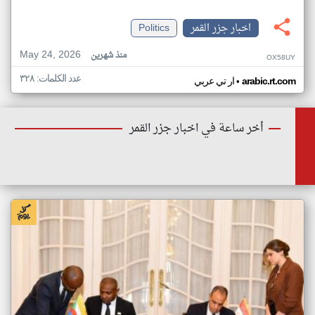
اخبار جزر القمر
Politics
May 24, 2026
منذ شهرين
OX58UY
عدد الكلمات: ٣٢٨
•
arabic.rt.com
ار تي عربي
أخر ساعة في اخبار جزر القمر