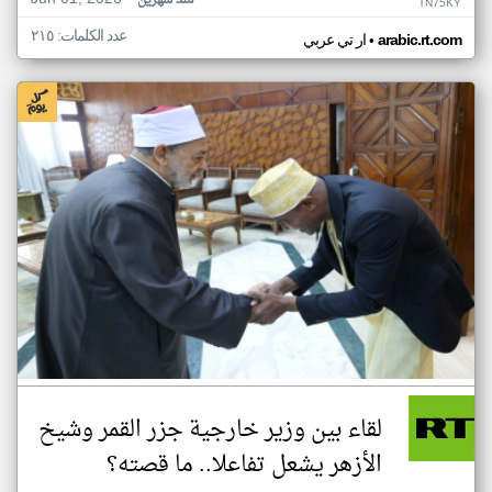
منذ شهرين
TN75KY
عدد الكلمات: ٢١٥
•
arabic.rt.com
ار تي عربي
لقاء بين وزير خارجية جزر القمر وشيخ
الأزهر يشعل تفاعلا.. ما قصته؟