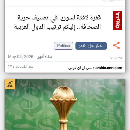
قفزة لافتة لسوريا في تصنيف حرية
الصحافة.. إليكم ترتيب الدول العربية
اخبار جزر القمر
Politics
May 04, 2026
منذ ٣ أشهر
VF17PD
عدد الكلمات: ٢٣١
•
arabic.cnn.com
سي ان ان عربي