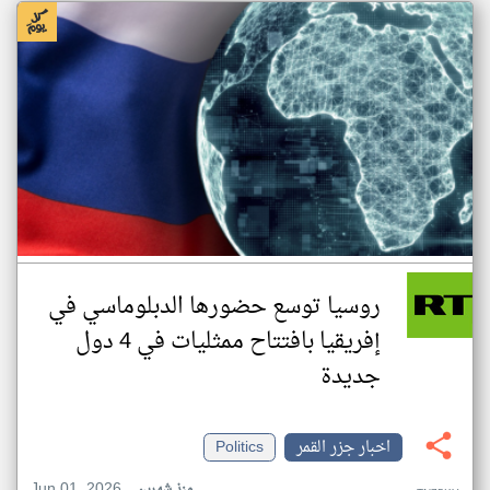
روسيا توسع حضورها الدبلوماسي في
إفريقيا بافتتاح ممثليات في 4 دول
جديدة
اخبار جزر القمر
Politics
Jun 01, 2026