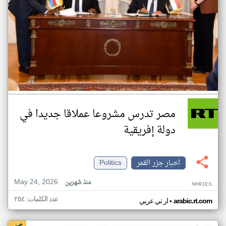
مصر تدرس مشروعا عملاقا جديدا في
دولة إفريقية
اخبار جزر القمر
Politics
May 24, 2026
منذ شهرين
NH91ES
عدد الكلمات: ٢٥٤
•
arabic.rt.com
ار تي عربي