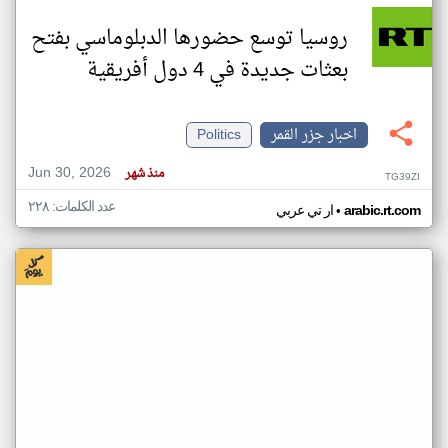
روسيا توسع حضورها الدبلوماسي بفتح
بعثات جديدة في 4 دول أفريقية
اخبار جزر القمر
Politics
Jun 30, 2026
منذ شهر
TG39ZI
عدد الكلمات: ٢٢٨
•
arabic.rt.com
ار تي عربي