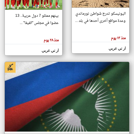
اليونيسكو تدرج شواطئ نورماندي
بينهم ممثلو 7 دول عربية.. 13
klyoum.com
وعدة مواقع أخرى أحدها في بلد ...
تغيير الدولة
عضوا في مجلس "الفيفا" ...
تعبر
مصادر الأخبار من جزر القمر
المقالات
الموجوده
اخبار جزر القمر على مدار الساعة
منذ ١٣ يوم
هنا عن
منذ ٢٨ يوم
وجهة
نظر
أهم اخبار جزر القمر العاجلة والمباشرة
ار تي عربي
كاتبيها.
ار تي عربي