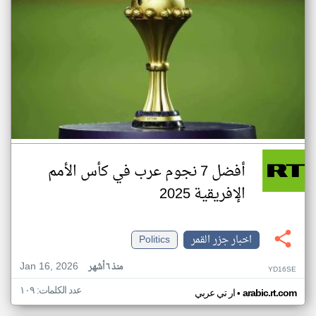
أفضل 7 نجوم عرب في كأس الأمم
الإفريقية 2025
اخبار جزر القمر
Politics
Jan 16, 2026
منذ ٦ أشهر
YD16SE
عدد الكلمات: ١٠٩
•
arabic.rt.com
ار تي عربي