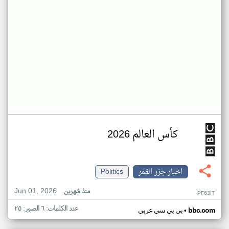
كأس العالم 2026
اخبار جزر القمر
Politics
Jun 01, 2026
منذ شهرين
PF63IT
عدد الكلمات: ٦ الصور: ٢٥
•
bbc.com
بي بي سي عربي