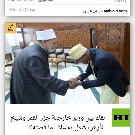
منذ شهرين
TN75KY
عدد الكلمات: ٢١٥
•
arabic.rt.com
ار تي عربي
لقاء بين وزير خارجية جزر القمر وشيخ
الأزهر يشعل تفاعلا.. ما قصته؟