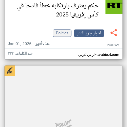
حكم يعترف بارتكابه خطأ فادحا في
كأس إفريقيا 2025
اخبار جزر القمر
Politics
Jan 01, 2026
منذ ٧ أشهر
PG03WV
عدد الكلمات: ٢٢٣
•
arabic.rt.com
ار تي عربي