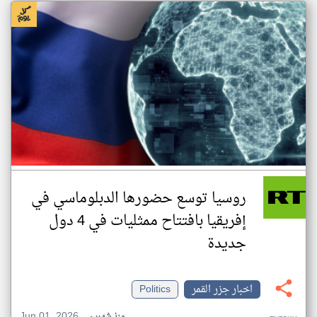
روسيا توسع حضورها الدبلوماسي في
إفريقيا بافتتاح ممثليات في 4 دول
جديدة
اخبار جزر القمر
Politics
Jun 01, 2026