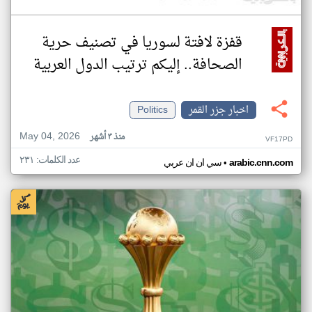
قفزة لافتة لسوريا في تصنيف حرية
الصحافة.. إليكم ترتيب الدول العربية
اخبار جزر القمر
Politics
May 04, 2026
منذ ٣ أشهر
VF17PD
عدد الكلمات: ٢٣١
•
arabic.cnn.com
سي ان ان عربي