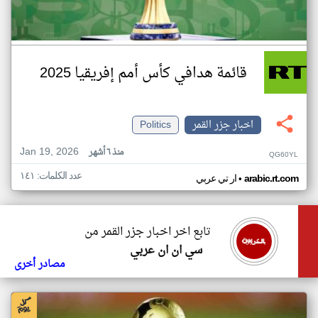
قائمة هدافي كأس أمم إفريقيا 2025
اخبار جزر القمر
Politics
Jan 19, 2026
منذ ٦ أشهر
QG60YL
عدد الكلمات: ١٤١
•
arabic.rt.com
ار تي عربي
تابع اخر اخبار جزر القمر من
سي ان ان عربي
مصادر أخرى