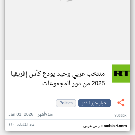
منتخب عربي وحيد يودع كأس إفريقيا
2025 من دور المجموعات
اخبار جزر القمر
Politics
Jan 01, 2026
منذ ٧ أشهر
YU55DX
عدد الكلمات: ١١٠
•
arabic.rt.com
ار تي عربي