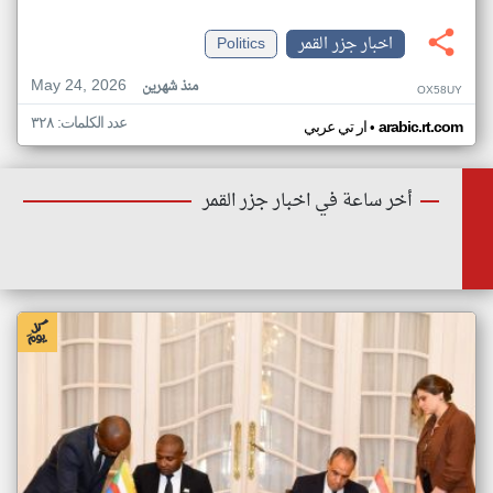
اخبار جزر القمر
Politics
May 24, 2026
منذ شهرين
OX58UY
عدد الكلمات: ٣٢٨
•
arabic.rt.com
ار تي عربي
أخر ساعة في اخبار جزر القمر