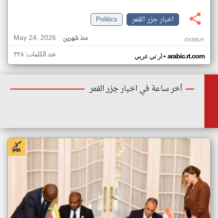
اخبار جزر القمر
Politics
May 24, 2026
منذ شهرين
OX58UY
عدد الكلمات: ٣٢٨
•
arabic.rt.com
ار تي عربي
أخر ساعة في اخبار جزر القمر