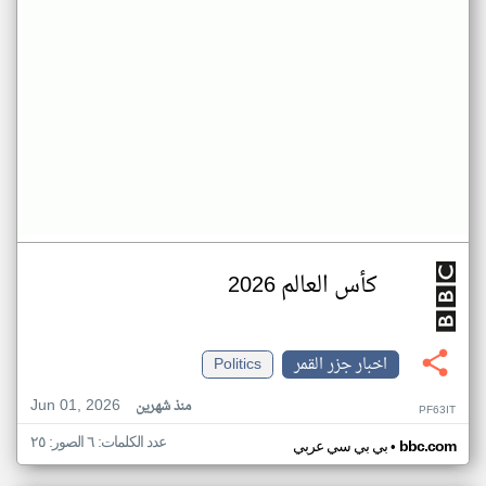
كأس العالم 2026
اخبار جزر القمر
Politics
Jun 01, 2026
منذ شهرين
PF63IT
عدد الكلمات: ٦ الصور: ٢٥
•
bbc.com
بي بي سي عربي