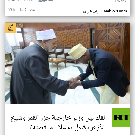
منذ شهرين
TN75KY
عدد الكلمات: ٢١٥
•
arabic.rt.com
ار تي عربي
لقاء بين وزير خارجية جزر القمر وشيخ
الأزهر يشعل تفاعلا.. ما قصته؟