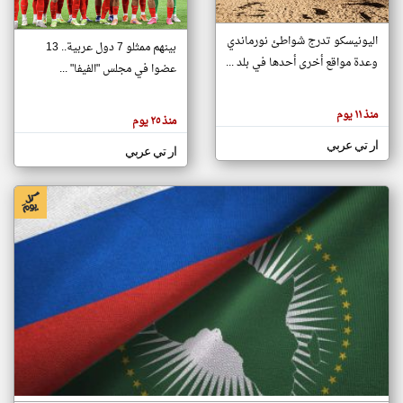
اليونيسكو تدرج شواطئ نورماندي
بينهم ممثلو 7 دول عربية.. 13
klyoum.com
وعدة مواقع أخرى أحدها في بلد ...
تغيير الدولة
عضوا في مجلس "الفيفا" ...
تعبر
مصادر الأخبار من جزر القمر
المقالات
الموجوده
اخبار جزر القمر على مدار الساعة
منذ ١١ يوم
هنا عن
منذ ٢٥ يوم
وجهة
نظر
أهم اخبار جزر القمر العاجلة والمباشرة
ار تي عربي
كاتبيها.
ار تي عربي