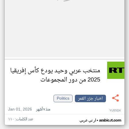
منتخب عربي وحيد يودع كأس إفريقيا
2025 من دور المجموعات
اخبار جزر القمر
Politics
Jan 01, 2026
منذ ٧ أشهر
YU55DX
عدد الكلمات: ١١٠
•
arabic.rt.com
ار تي عربي