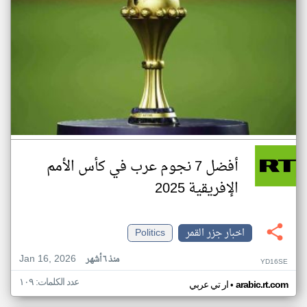
أفضل 7 نجوم عرب في كأس الأمم
الإفريقية 2025
اخبار جزر القمر
Politics
Jan 16, 2026
منذ ٦ أشهر
YD16SE
عدد الكلمات: ١٠٩
•
arabic.rt.com
ار تي عربي