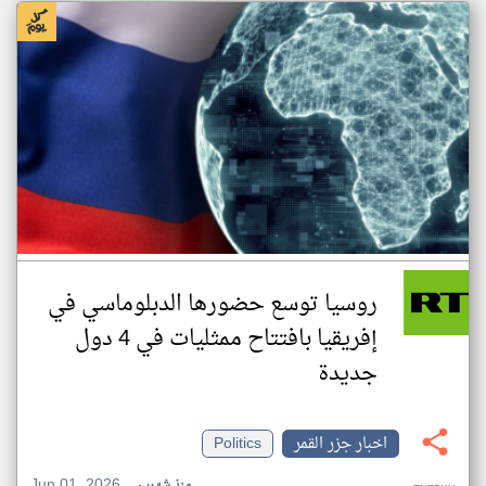
روسيا توسع حضورها الدبلوماسي في
إفريقيا بافتتاح ممثليات في 4 دول
جديدة
اخبار جزر القمر
Politics
Jun 01, 2026