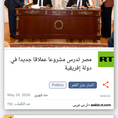
مصر تدرس مشروعا عملاقا جديدا في
دولة إفريقية
اخبار جزر القمر
Politics
May 24, 2026
منذ شهرين
NH91ES
عدد الكلمات: ٢٥٤
•
arabic.rt.com
ار تي عربي