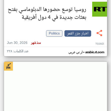
روسيا توسع حضورها الدبلوماسي بفتح
بعثات جديدة في 4 دول أفريقية
اخبار جزر القمر
Politics
Jun 30, 2026
منذ شهر
TG39ZI
عدد الكلمات: ٢٢٨
•
arabic.rt.com
ار تي عربي