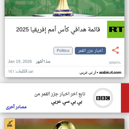
قائمة هدافي كأس أمم إفريقيا 2025
اخبار جزر القمر
Politics
Jan 19, 2026
منذ ٦ أشهر
QG60YL
عدد الكلمات: ١٤١
•
arabic.rt.com
ار تي عربي
تابع اخر اخبار جزر القمر من
بي بي سي عربي
مصادر أخرى