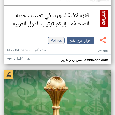
قفزة لافتة لسوريا في تصنيف حرية
الصحافة.. إليكم ترتيب الدول العربية
اخبار جزر القمر
Politics
May 04, 2026
منذ ٣ أشهر
VF17PD
عدد الكلمات: ٢٣١
•
arabic.cnn.com
سي ان ان عربي