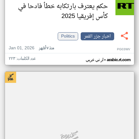
حكم يعترف بارتكابه خطأ فادحا في
كأس إفريقيا 2025
اخبار جزر القمر
Politics
Jan 01, 2026
منذ ٧ أشهر
PG03WV
عدد الكلمات: ٢٢٣
•
arabic.rt.com
ار تي عربي