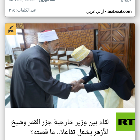
منذ شهرين
TN75KY
عدد الكلمات: ٢١٥
•
arabic.rt.com
ار تي عربي
لقاء بين وزير خارجية جزر القمر وشيخ
الأزهر يشعل تفاعلا.. ما قصته؟