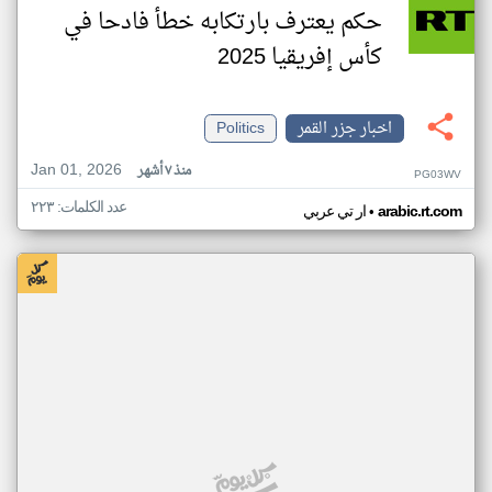
حكم يعترف بارتكابه خطأ فادحا في
كأس إفريقيا 2025
اخبار جزر القمر
Politics
Jan 01, 2026
منذ ٧ أشهر
PG03WV
عدد الكلمات: ٢٢٣
•
arabic.rt.com
ار تي عربي