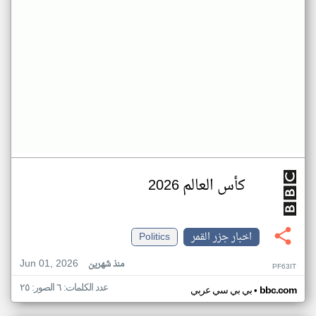
كأس العالم 2026
اخبار جزر القمر
Politics
Jun 01, 2026
منذ شهرين
PF63IT
عدد الكلمات: ٦ الصور: ٢٥
•
bbc.com
بي بي سي عربي