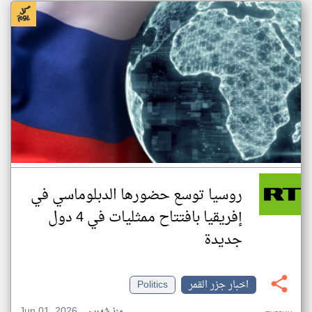
روسيا توسع حضورها الدبلوماسي في
إفريقيا بافتتاح ممثليات في 4 دول
جديدة
اخبار جزر القمر
Politics
Jun 01, 2026