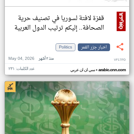
قفزة لافتة لسوريا في تصنيف حرية
الصحافة.. إليكم ترتيب الدول العربية
اخبار جزر القمر
Politics
May 04, 2026
منذ ٣ أشهر
VF17PD
عدد الكلمات: ٢٣١
•
arabic.cnn.com
سي ان ان عربي