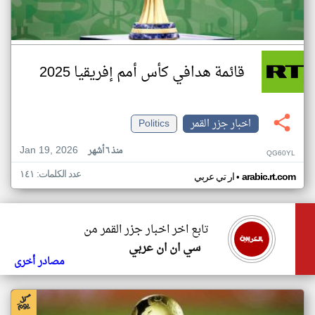
قائمة هدافي كأس أمم إفريقيا 2025
اخبار جزر القمر
Politics
Jan 19, 2026
منذ ٦ أشهر
QG60YL
عدد الكلمات: ١٤١
•
arabic.rt.com
ار تي عربي
تابع اخر اخبار جزر القمر من
سي ان ان عربي
مصادر أخرى