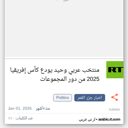
منتخب عربي وحيد يودع كأس إفريقيا
2025 من دور المجموعات
اخبار جزر القمر
Politics
Jan 01, 2026
منذ ٧ أشهر
YU55DX
عدد الكلمات: ١١٠
•
arabic.rt.com
ار تي عربي