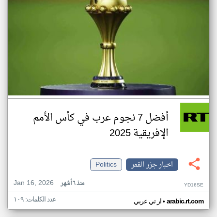
أفضل 7 نجوم عرب في كأس الأمم
الإفريقية 2025
اخبار جزر القمر
Politics
Jan 16, 2026
منذ ٦ أشهر
YD16SE
عدد الكلمات: ١٠٩
•
arabic.rt.com
ار تي عربي