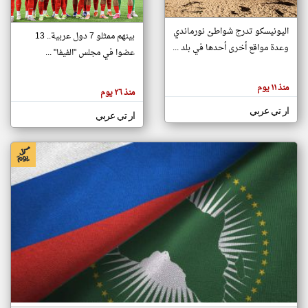
اليونيسكو تدرج شواطئ نورماندي
بينهم ممثلو 7 دول عربية.. 13
klyoum.com
وعدة مواقع أخرى أحدها في بلد ...
تغيير الدولة
عضوا في مجلس "الفيفا" ...
تعبر
مصادر الأخبار من جزر القمر
المقالات
الموجوده
اخبار جزر القمر على مدار الساعة
منذ ١١ يوم
هنا عن
منذ ٢٦ يوم
وجهة
نظر
أهم اخبار جزر القمر العاجلة والمباشرة
ار تي عربي
كاتبيها.
ار تي عربي