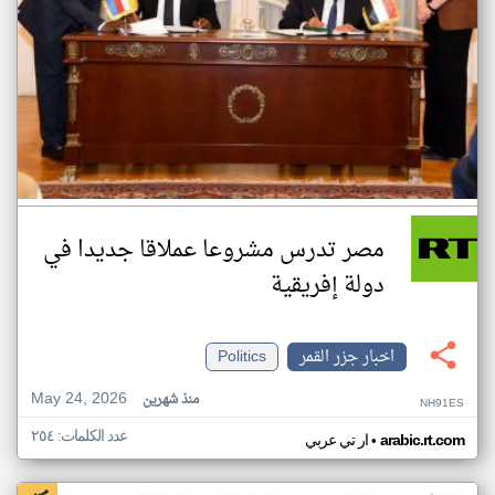
مصر تدرس مشروعا عملاقا جديدا في
دولة إفريقية
اخبار جزر القمر
Politics
May 24, 2026
منذ شهرين
NH91ES
عدد الكلمات: ٢٥٤
•
arabic.rt.com
ار تي عربي