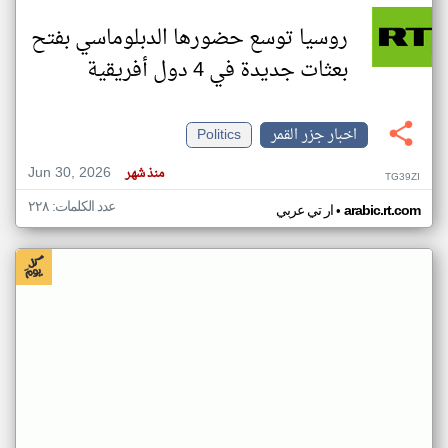
روسيا توسع حضورها الدبلوماسي بفتح
بعثات جديدة في 4 دول أفريقية
اخبار جزر القمر
Politics
Jun 30, 2026
منذ شهر
TG39ZI
عدد الكلمات: ٢٢٨
•
arabic.rt.com
ار تي عربي