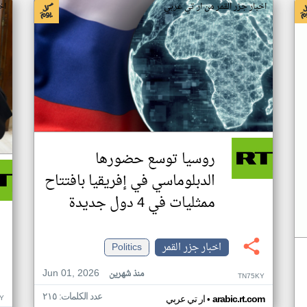
اخبار جزر القمر من ار تي عربي
اخ
روسيا توسع حضورها
الدبلوماسي في إفريقيا بافتتاح
ممثليات في 4 دول جديدة
اخبار جزر القمر
Politics
Jun 01, 2026
منذ شهرين
TN75KY
عدد الكلمات: ٢١٥
•
Y
arabic.rt.com
ار تي عربي