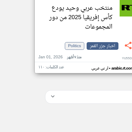
منتخب عربي وحيد يودع
كأس إفريقيا 2025 من دور
المجموعات
اخبار جزر القمر
Politics
Jan 01, 2026
منذ ٧ أشهر
YU55D
عدد الكلمات: ١١٠
•
arabic.rt.c
ار تي عربي