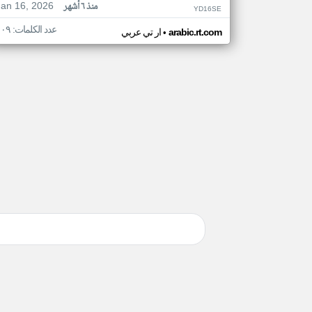
Jan 16, 2026
منذ ٦ أشهر
YD16SE
عدد الكلمات: ١٠٩
•
arabic.rt.com
ار تي عربي