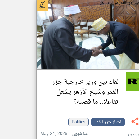
بار جزر القمر من ار تي عربي
لقاء بين وزير خارجية جزر
القمر وشيخ الأزهر يشعل
تفاعلا.. ما قصته؟
اخبار جزر القمر
Politics
May 24, 2026
منذ شهرين
OX58U