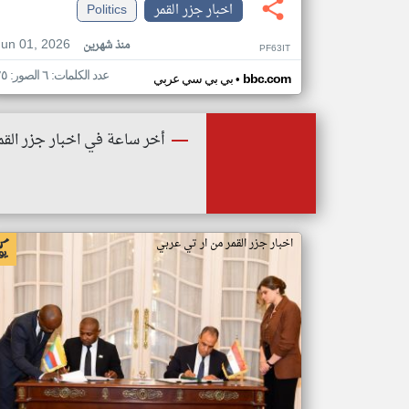
اخبار جزر القمر
Politics
Jun 01, 2026
منذ شهرين
PF63IT
عدد الكلمات: ٦ الصور: ٢٥
•
bbc.com
بي بي سي عربي
أخر ساعة في اخبار جزر القم
اخبار جزر القمر من ار تي عربي