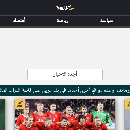
سياسة
رياضة
أقتصاد
أجدد الاخبار
ماندي وعدة مواقع أخرى أحدها في بلد عربي على قائمة التراث العال
اخبار جزر القمر من ار تي عربي
اخ