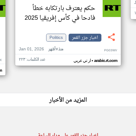
حكم يعترف بارتكابه خطأ
فادحا في كأس إفريقيا 2025
اخبار جزر القمر
Politics
Jan 01, 2026
منذ ٧ أشهر
PG03WV
عدد الكلمات: ٢٢٣
•
X
arabic.rt.com
ار تي عربي
om
المزيد من الأخبار
اخبار جزر القمر على مدار الساعة