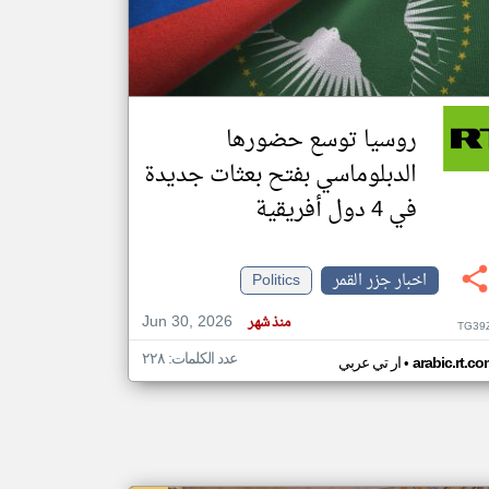
klyoum.com
تغيير الدولة
مصادر الأخبار من جزر القمر
روسيا توسع حضورها
اخبار جزر القمر على مدار الساعة
الدبلوماسي بفتح بعثات جديدة
أهم اخبار جزر القمر العاجلة والمباشرة
في 4 دول أفريقية
اخبار جزر القمر
Politics
Jun 30, 2026
منذ شهر
TG39
عدد الكلمات: ٢٢٨
•
arabic.rt.c
ار تي عربي