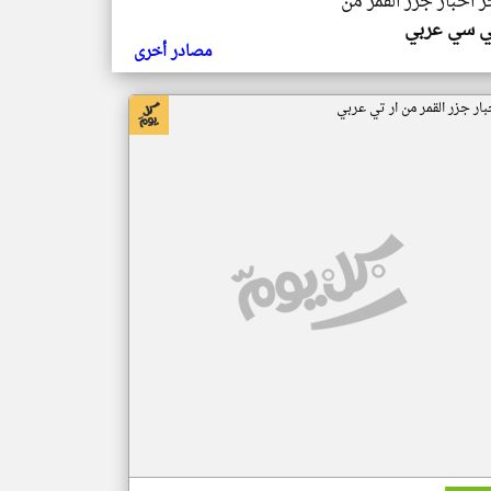
ر اخبار جزر القمر من
ي سي عربي
مصادر أخرى
بار جزر القمر من ار تي عربي