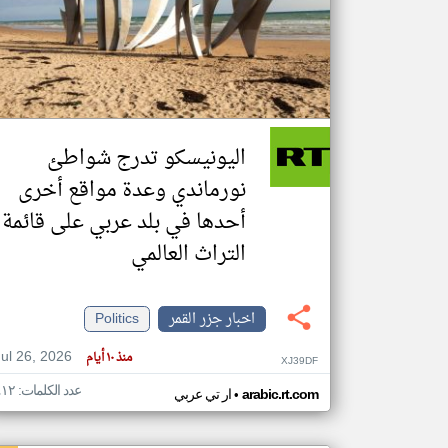
تعبر
المقالات
الموجوده
هنا عن
وجهة
اليونيسكو تدرج شواطئ
نظر
كاتبيها.
نورماندي وعدة مواقع أخرى
أحدها في بلد عربي على قائمة
التراث العالمي
اخبار جزر القمر
Politics
Jul 26, 2026
منذ ١٠ أيام
XJ39DF
عدد الكلمات: ٤١٢
•
arabic.rt.com
ار تي عربي