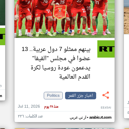
بينهم ممثلو 7 دول عربية.. 13
عضوا في مجلس "الفيفا"
يدعمون عودة روسيا لكرة
القدم العالمية
ZI
اخبار جزر القمر
Politics
om
Jul 11, 2026
منذ ٢٥ يوم
EE45AI
عدد الكلمات: ٢٢٦
•
arabic.rt.com
ار تي عربي