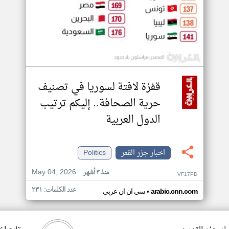
قفزة لافتة لسوريا في تصنيف
حرية الصحافة.. إليكم ترتيب
الدول العربية
اخبار جزر القمر
Politics
May 04, 2026
منذ ٣ أشهر
VF17PD
عدد الكلمات: ٢٣١
•
arabic.cnn.com
سي ان ان عربي