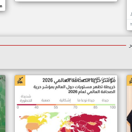
om
ر
اخبار جزر القمر من سي ان ان عربي
اخ