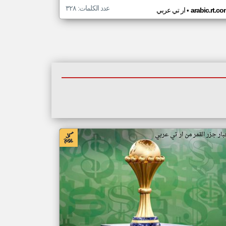
عدد الكلمات: ٣٢٨
•
arabic.rt.c
ار تي عربي
بار جزر القمر من ار تي عربي