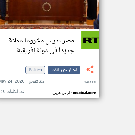
مصر تدرس مشروعا عملاقا
جديدا في دولة إفريقية
اخبار جزر القمر
Politics
May 24, 2026
منذ شهرين
NH91ES
عدد الكلمات: ٢٥٤
•
arabic.rt.com
ار تي عربي