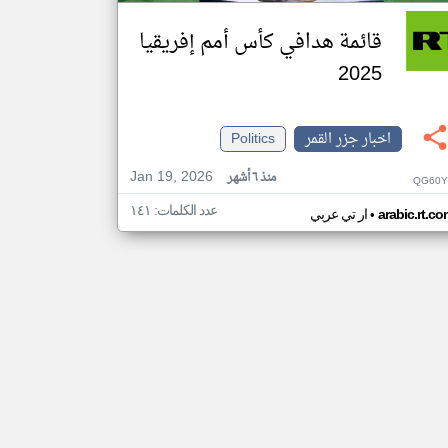
قائمة هدافي كأس أمم إفريقيا
2025
اخبار جزر القمر
Politics
Jan 19, 2026
منذ ٦ أشهر
QG60Y
عدد الكلمات: ١٤١
•
arabic.rt.c
ار تي عربي