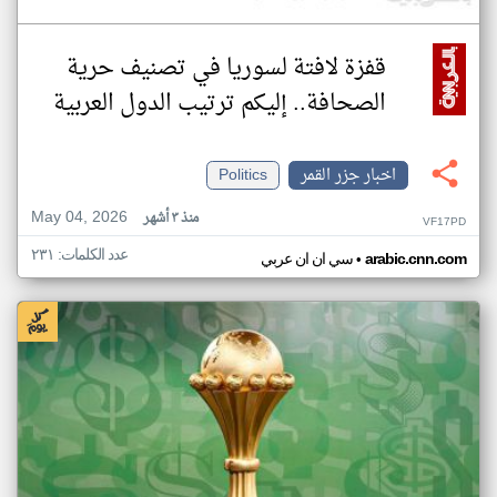
قفزة لافتة لسوريا في تصنيف حرية
الصحافة.. إليكم ترتيب الدول العربية
اخبار جزر القمر
Politics
May 04, 2026
منذ ٣ أشهر
VF17PD
عدد الكلمات: ٢٣١
•
arabic.cnn.com
سي ان ان عربي