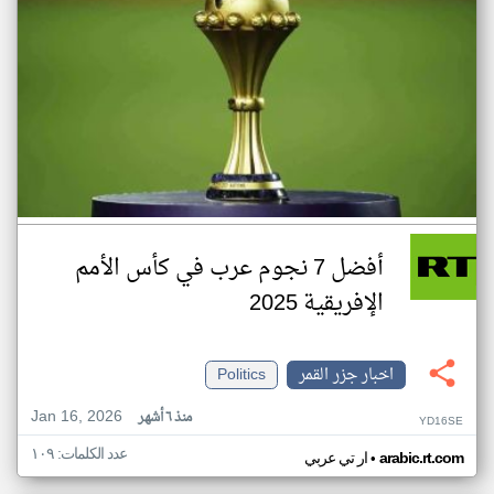
أفضل 7 نجوم عرب في كأس الأمم
الإفريقية 2025
اخبار جزر القمر
Politics
Jan 16, 2026
منذ ٦ أشهر
YD16SE
عدد الكلمات: ١٠٩
•
arabic.rt.com
ار تي عربي