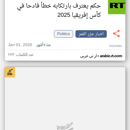
حكم يعترف بارتكابه خطأ فادحا في
كأس إفريقيا 2025
اخبار جزر القمر
Politics
Jan 01, 2026
منذ ٧ أشهر
PG03WV
عدد الكلمات: ٢٢٣
•
arabic.rt.com
ار تي عربي