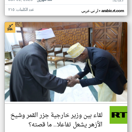
منذ شهرين
TN75KY
عدد الكلمات: ٢١٥
•
arabic.rt.com
ار تي عربي
لقاء بين وزير خارجية جزر القمر وشيخ
الأزهر يشعل تفاعلا.. ما قصته؟