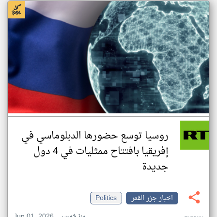
روسيا توسع حضورها الدبلوماسي في
إفريقيا بافتتاح ممثليات في 4 دول
جديدة
اخبار جزر القمر
Politics
Jun 01, 2026