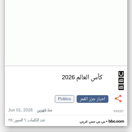
كأس العالم 2026
اخبار جزر القمر
Politics
Jun 01, 2026
منذ شهرين
PF63IT
عدد الكلمات: ٦ الصور: ٢٥
•
bbc.com
بي بي سي عربي