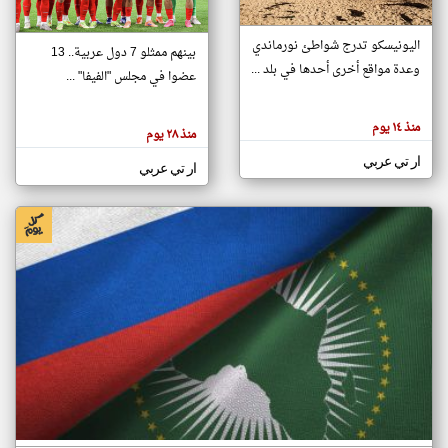
اليونيسكو تدرج شواطئ نورماندي
بينهم ممثلو 7 دول عربية.. 13
klyoum.com
وعدة مواقع أخرى أحدها في بلد ...
تغيير الدولة
عضوا في مجلس "الفيفا" ...
تعبر
مصادر الأخبار من جزر القمر
المقالات
الموجوده
اخبار جزر القمر على مدار الساعة
منذ ١٤ يوم
هنا عن
منذ ٢٨ يوم
وجهة
نظر
أهم اخبار جزر القمر العاجلة والمباشرة
ار تي عربي
كاتبيها.
ار تي عربي