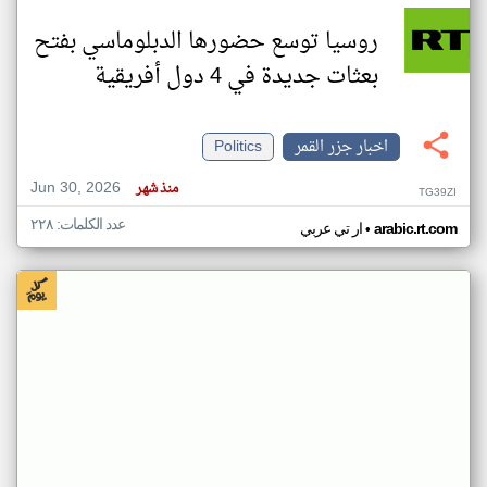
روسيا توسع حضورها الدبلوماسي بفتح
بعثات جديدة في 4 دول أفريقية
اخبار جزر القمر
Politics
Jun 30, 2026
منذ شهر
TG39ZI
عدد الكلمات: ٢٢٨
•
arabic.rt.com
ار تي عربي