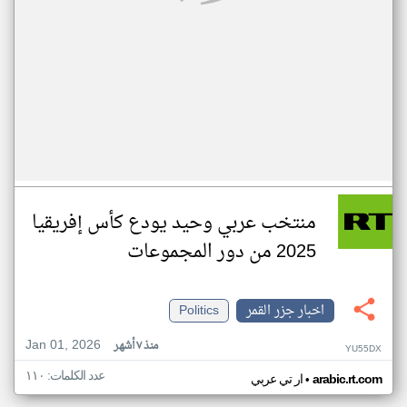
منتخب عربي وحيد يودع كأس إفريقيا
2025 من دور المجموعات
اخبار جزر القمر
Politics
Jan 01, 2026
منذ ٧ أشهر
YU55DX
عدد الكلمات: ١١٠
•
arabic.rt.com
ار تي عربي