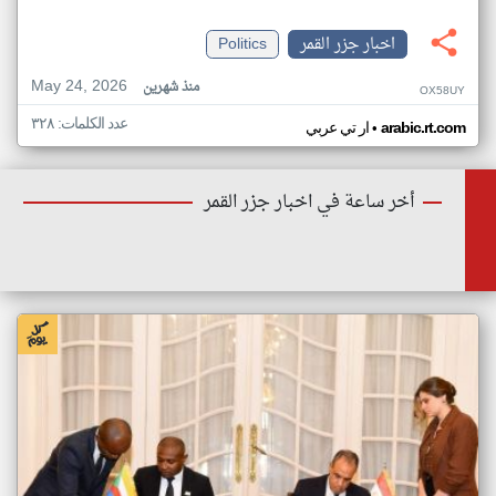
اخبار جزر القمر
Politics
May 24, 2026
منذ شهرين
OX58UY
عدد الكلمات: ٣٢٨
•
arabic.rt.com
ار تي عربي
أخر ساعة في اخبار جزر القمر