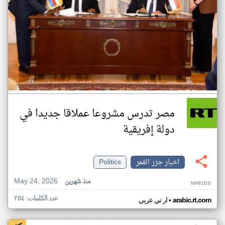
مصر تدرس مشروعا عملاقا جديدا في
دولة إفريقية
اخبار جزر القمر
Politics
May 24, 2026
منذ شهرين
NH91ES
عدد الكلمات: ٢٥٤
•
arabic.rt.com
ار تي عربي