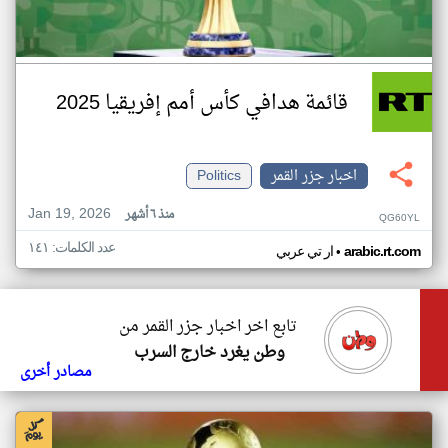
قائمة هدافي كأس أمم إفريقيا 2025
اخبار جزر القمر
Politics
Jan 19, 2026
منذ ٦ أشهر
QG60YL
عدد الكلمات: ١٤١
•
arabic.rt.com
ار تي عربي
تابع اخر اخبار جزر القمر من
وطن يغرد خارج السرب
مصادر أخرى