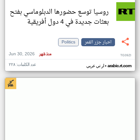
روسيا توسع حضورها الدبلوماسي بفتح
بعثات جديدة في 4 دول أفريقية
اخبار جزر القمر
Politics
Jun 30, 2026
منذ شهر
TG39ZI
عدد الكلمات: ٢٢٨
•
arabic.rt.com
ار تي عربي