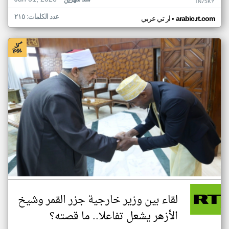
منذ شهرين
TN75KY
عدد الكلمات: ٢١٥
•
arabic.rt.com
ار تي عربي
لقاء بين وزير خارجية جزر القمر وشيخ
الأزهر يشعل تفاعلا.. ما قصته؟