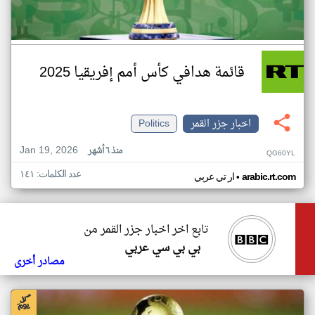
قائمة هدافي كأس أمم إفريقيا 2025
اخبار جزر القمر
Politics
Jan 19, 2026
منذ ٦ أشهر
QG60YL
عدد الكلمات: ١٤١
•
arabic.rt.com
ار تي عربي
تابع اخر اخبار جزر القمر من
بي بي سي عربي
مصادر أخرى