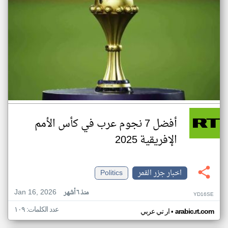
أفضل 7 نجوم عرب في كأس الأمم
الإفريقية 2025
اخبار جزر القمر
Politics
Jan 16, 2026
منذ ٦ أشهر
YD16SE
عدد الكلمات: ١٠٩
•
arabic.rt.com
ار تي عربي