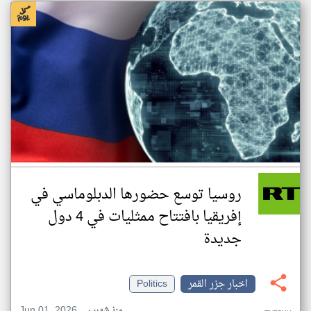
روسيا توسع حضورها الدبلوماسي في
إفريقيا بافتتاح ممثليات في 4 دول
جديدة
اخبار جزر القمر
Politics
Jun 01, 2026