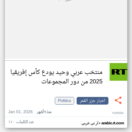
منتخب عربي وحيد يودع كأس إفريقيا
2025 من دور المجموعات
اخبار جزر القمر
Politics
Jan 01, 2026
منذ ٧ أشهر
YU55DX
عدد الكلمات: ١١٠
•
arabic.rt.com
ار تي عربي