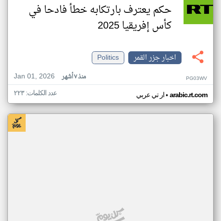
حكم يعترف بارتكابه خطأ فادحا في
كأس إفريقيا 2025
اخبار جزر القمر
Politics
Jan 01, 2026
منذ ٧ أشهر
PG03WV
عدد الكلمات: ٢٢٣
•
arabic.rt.com
ار تي عربي