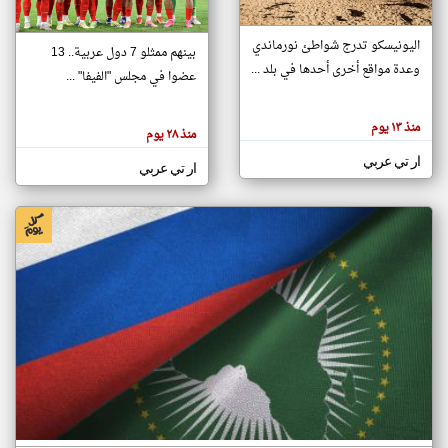
اليونيسكو تدرج شواطئ نورماندي
بينهم ممثلو 7 دول عربية.. 13
klyoum.com
وعدة مواقع أخرى أحدها في بلد ...
تغيير الدولة
عضوا في مجلس "الفيفا" ...
تعبر
مصادر الأخبار من جزر القمر
المقالات
الموجوده
اخبار جزر القمر على مدار الساعة
منذ ١٣ يوم
هنا عن
منذ ٢٨ يوم
وجهة
نظر
أهم اخبار جزر القمر العاجلة والمباشرة
ار تي عربي
كاتبيها.
ار تي عربي