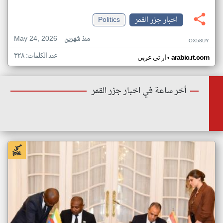
اخبار جزر القمر
Politics
May 24, 2026
منذ شهرين
OX58UY
عدد الكلمات: ٣٢٨
•
arabic.rt.com
ار تي عربي
أخر ساعة في اخبار جزر القمر