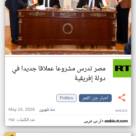
مصر تدرس مشروعا عملاقا جديدا في
دولة إفريقية
اخبار جزر القمر
Politics
May 24, 2026
منذ شهرين
NH91ES
عدد الكلمات: ٢٥٤
•
arabic.rt.com
ار تي عربي