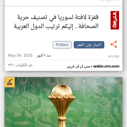
قفزة لافتة لسوريا في تصنيف حرية
الصحافة.. إليكم ترتيب الدول العربية
اخبار جزر القمر
Politics
May 04, 2026
منذ ٣ أشهر
VF17PD
عدد الكلمات: ٢٣١
•
arabic.cnn.com
سي ان ان عربي