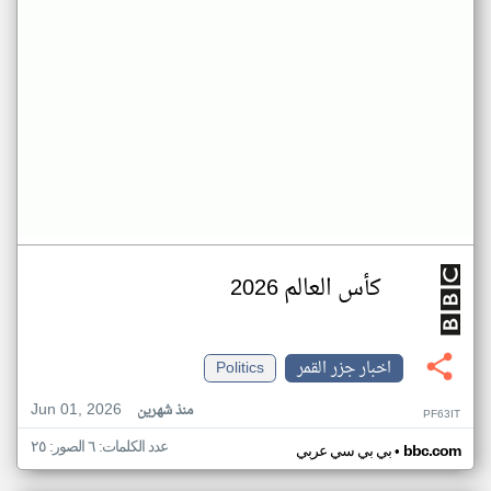
كأس العالم 2026
اخبار جزر القمر
Politics
Jun 01, 2026
منذ شهرين
PF63IT
عدد الكلمات: ٦ الصور: ٢٥
•
bbc.com
بي بي سي عربي